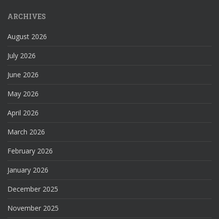
ARCHIVES
August 2026
July 2026
June 2026
May 2026
April 2026
March 2026
February 2026
January 2026
December 2025
November 2025