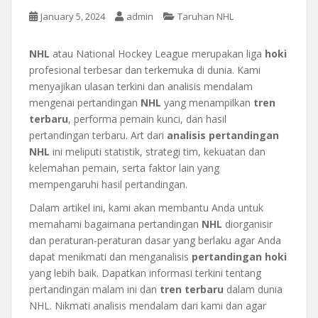
January 5, 2024
admin
Taruhan NHL
NHL
atau National Hockey League merupakan liga
hoki
profesional terbesar dan terkemuka di dunia. Kami
menyajikan ulasan terkini dan analisis mendalam
mengenai pertandingan
NHL
yang menampilkan
tren
terbaru
, performa pemain kunci, dan hasil
pertandingan terbaru. Art dari
analisis pertandingan
NHL
ini meliputi statistik, strategi tim, kekuatan dan
kelemahan pemain, serta faktor lain yang
mempengaruhi hasil pertandingan.
Dalam artikel ini, kami akan membantu Anda untuk
memahami bagaimana pertandingan
NHL
diorganisir
dan peraturan-peraturan dasar yang berlaku agar Anda
dapat menikmati dan menganalisis
pertandingan hoki
yang lebih baik. Dapatkan informasi terkini tentang
pertandingan malam ini dan
tren terbaru
dalam dunia
NHL. Nikmati analisis mendalam dari kami dan agar