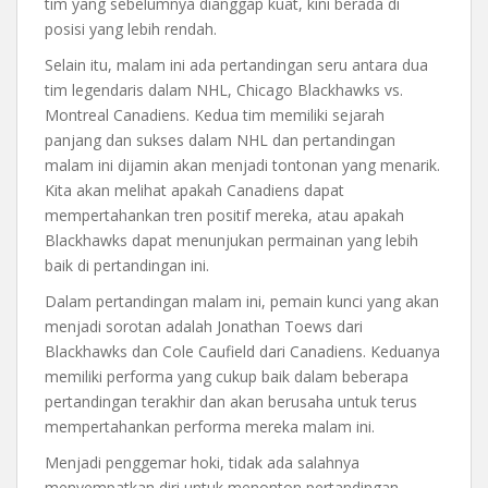
tim yang sebelumnya dianggap kuat, kini berada di
posisi yang lebih rendah.
Selain itu, malam ini ada pertandingan seru antara dua
tim legendaris dalam NHL, Chicago Blackhawks vs.
Montreal Canadiens. Kedua tim memiliki sejarah
panjang dan sukses dalam NHL dan pertandingan
malam ini dijamin akan menjadi tontonan yang menarik.
Kita akan melihat apakah Canadiens dapat
mempertahankan tren positif mereka, atau apakah
Blackhawks dapat menunjukan permainan yang lebih
baik di pertandingan ini.
Dalam pertandingan malam ini, pemain kunci yang akan
menjadi sorotan adalah Jonathan Toews dari
Blackhawks dan Cole Caufield dari Canadiens. Keduanya
memiliki performa yang cukup baik dalam beberapa
pertandingan terakhir dan akan berusaha untuk terus
mempertahankan performa mereka malam ini.
Menjadi penggemar hoki, tidak ada salahnya
menyempatkan diri untuk menonton pertandingan