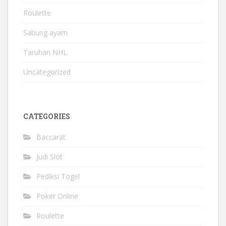
Roulette
Sabung ayam
Taruhan NHL
Uncategorized
CATEGORIES
Baccarat
Judi Slot
Pediksi Togel
Poker Online
Roulette