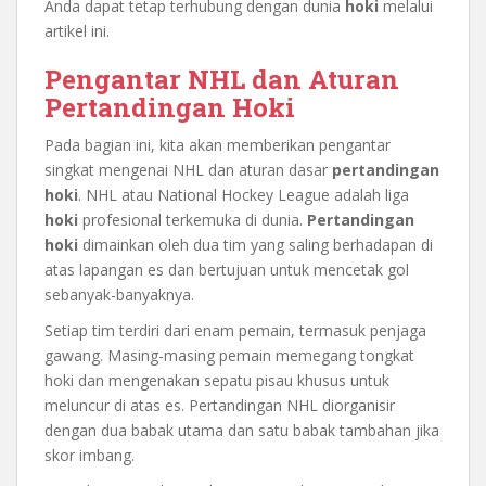
Anda dapat tetap terhubung dengan dunia
hoki
melalui
artikel ini.
Pengantar NHL dan Aturan
Pertandingan Hoki
Pada bagian ini, kita akan memberikan pengantar
singkat mengenai NHL dan aturan dasar
pertandingan
hoki
. NHL atau National Hockey League adalah liga
hoki
profesional terkemuka di dunia.
Pertandingan
hoki
dimainkan oleh dua tim yang saling berhadapan di
atas lapangan es dan bertujuan untuk mencetak gol
sebanyak-banyaknya.
Setiap tim terdiri dari enam pemain, termasuk penjaga
gawang. Masing-masing pemain memegang tongkat
hoki dan mengenakan sepatu pisau khusus untuk
meluncur di atas es. Pertandingan NHL diorganisir
dengan dua babak utama dan satu babak tambahan jika
skor imbang.