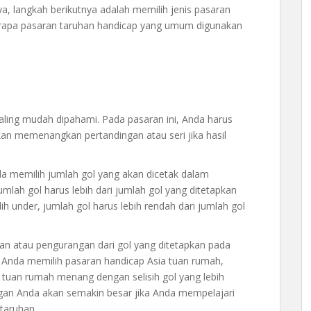
 langkah berikutnya adalah memilih jenis pasaran
erapa pasaran taruhan handicap yang umum digunakan
ling mudah dipahami. Pada pasaran ini, Anda harus
an memenangkan pertandingan atau seri jika hasil
da memilih jumlah gol yang akan dicetak dalam
umlah gol harus lebih dari jumlah gol yang ditetapkan
h under, jumlah gol harus lebih rendah dari jumlah gol
n atau pengurangan dari gol yang ditetapkan pada
 Anda memilih pasaran handicap Asia tuan rumah,
uan rumah menang dengan selisih gol yang lebih
ngan Anda akan semakin besar jika Anda mempelajari
taruhan.