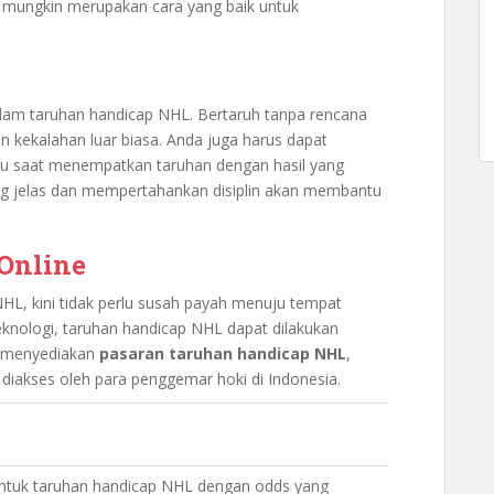
 mungkin merupakan cara yang baik untuk
dalam taruhan handicap NHL. Bertaruh tanpa rencana
 kekalahan luar biasa. Anda juga harus dapat
ru saat menempatkan taruhan dengan hasil yang
ng jelas dan mempertahankan disiplin akan membantu
Online
NHL, kini tidak perlu susah payah menuju tempat
eknologi, taruhan handicap NHL dapat dilakukan
ng menyediakan
pasaran taruhan handicap NHL
,
t diakses oleh para penggemar hoki di Indonesia.
ntuk taruhan handicap NHL dengan odds yang