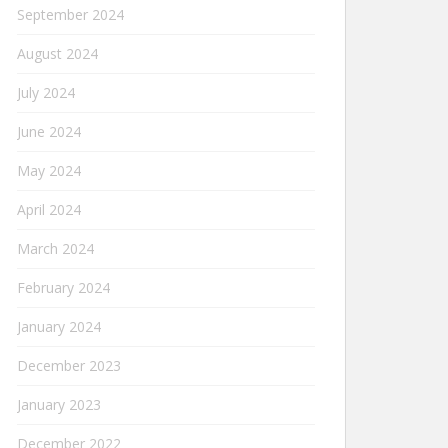
September 2024
August 2024
July 2024
June 2024
May 2024
April 2024
March 2024
February 2024
January 2024
December 2023
January 2023
December 2022