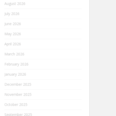
August 2026
July 2026
June 2026
May 2026
April 2026
March 2026
February 2026
January 2026
December 2025
November 2025
October 2025
September 2025