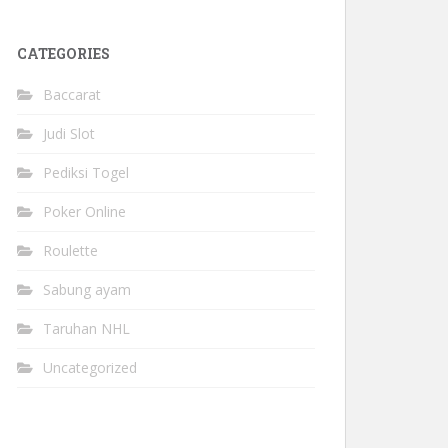
CATEGORIES
Baccarat
Judi Slot
Pediksi Togel
Poker Online
Roulette
Sabung ayam
Taruhan NHL
Uncategorized