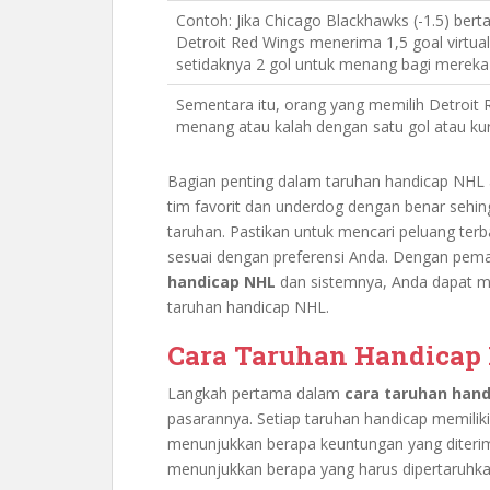
Contoh: Jika Chicago Blackhawks (-1.5) berta
Detroit Red Wings menerima 1,5 goal virtu
setidaknya 2 gol untuk menang bagi merek
Sementara itu, orang yang memilih Detroit
menang atau kalah dengan satu gol atau ku
Bagian penting dalam taruhan handicap NH
tim favorit dan underdog dengan benar seh
taruhan. Pastikan untuk mencari peluang ter
sesuai dengan preferensi Anda. Dengan pem
handicap NHL
dan sistemnya, Anda dapat m
taruhan handicap NHL.
Cara Taruhan Handicap
Langkah pertama dalam
cara taruhan han
pasarannya. Setiap taruhan handicap memiliki
menunjukkan berapa keuntungan yang diteri
menunjukkan berapa yang harus dipertaruhk