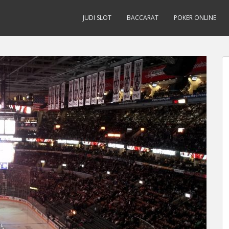
JUDI SLOT
BACCARAT
POKER ONLINE