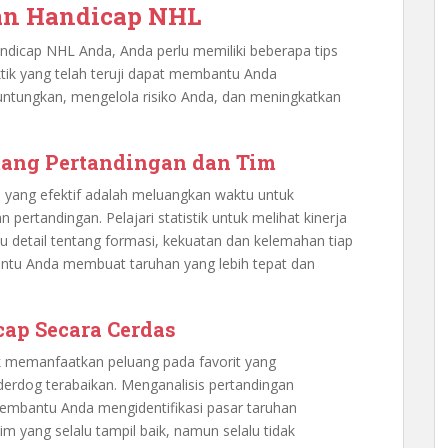
han Handicap NHL
andicap NHL Anda, Anda perlu memiliki beberapa tips
tik yang telah teruji dapat membantu Anda
untungkan, mengelola risiko Anda, dan meningkatkan
tang Pertandingan dan Tim
L
yang efektif adalah meluangkan waktu untuk
pertandingan. Pelajari statistik untuk melihat kinerja
hu detail tentang formasi, kekuatan dan kelemahan tiap
bantu Anda membuat taruhan yang lebih tepat dan
ap Secara Cerdas
 memanfaatkan peluang pada favorit yang
erdog terabaikan. Menganalisis pertandingan
membantu Anda mengidentifikasi pasar taruhan
im yang selalu tampil baik, namun selalu tidak