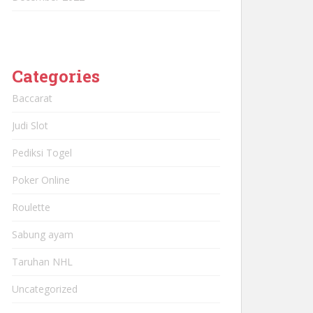
Categories
Baccarat
Judi Slot
Pediksi Togel
Poker Online
Roulette
Sabung ayam
Taruhan NHL
Uncategorized