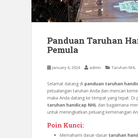
Panduan Taruhan Ha
Pemula
January 6, 2024
admin
Taruhan NHL
Selamat datang di
panduan taruhan handi
petualangan taruhan Anda dan mencari kem
maka Anda datang ke tempat yang tepat. Di 
taruhan handicap NHL
dan bagaimana meng
untuk meningkatkan peluang kemenangan An
Poin Kunci:
Memahami dasar-dasar
taruhan han