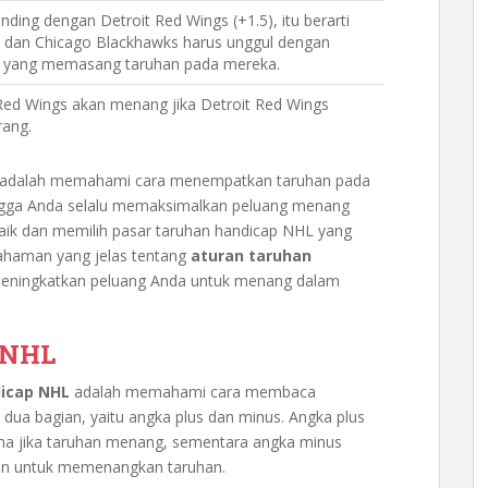
nding dengan Detroit Red Wings (+1.5), itu berarti
al dan Chicago Blackhawks harus unggul dengan
a yang memasang taruhan pada mereka.
 Red Wings akan menang jika Detroit Red Wings
rang.
L adalah memahami cara menempatkan taruhan pada
ingga Anda selalu memaksimalkan peluang menang
baik dan memilih pasar taruhan handicap NHL yang
ahaman yang jelas tentang
aturan taruhan
eningkatkan peluang Anda untuk menang dalam
 NHL
dicap NHL
adalah memahami cara membaca
 dua bagian, yaitu angka plus dan minus. Angka plus
ma jika taruhan menang, sementara angka minus
an untuk memenangkan taruhan.