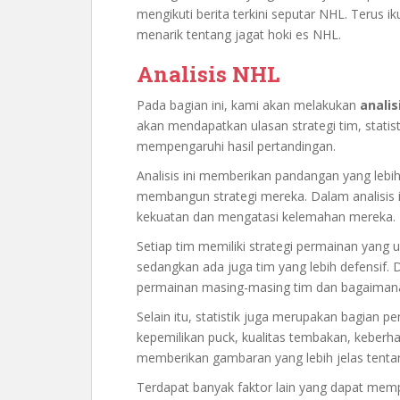
mengikuti berita terkini seputar NHL. Terus ik
menarik tentang jagat hoki es NHL.
Analisis NHL
Pada bagian ini, kami akan melakukan
anali
akan mendapatkan ulasan strategi tim, statisti
mempengaruhi hasil pertandingan.
Analisis ini memberikan pandangan yang leb
membangun strategi mereka. Dalam analisis 
kekuatan dan mengatasi kelemahan mereka.
Setiap tim memiliki strategi permainan yang u
sedangkan ada juga tim yang lebih defensif.
permainan masing-masing tim dan bagaimana
Selain itu, statistik juga merupakan bagian p
kepemilikan puck, kualitas tembakan, keberhas
memberikan gambaran yang lebih jelas tentan
Terdapat banyak faktor lain yang dapat memp