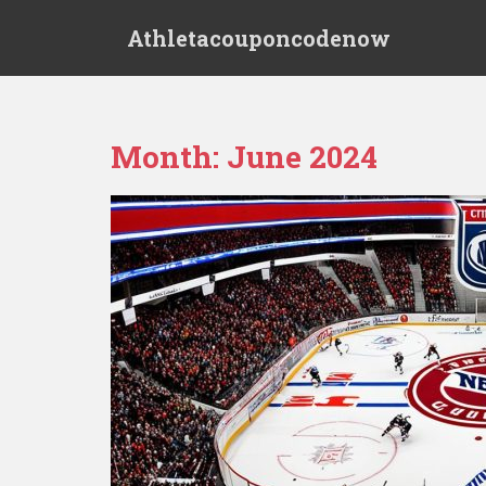
S
Athletacouponcodenow
k
i
p
t
o
Month:
June 2024
m
a
i
n
c
o
n
t
e
n
t