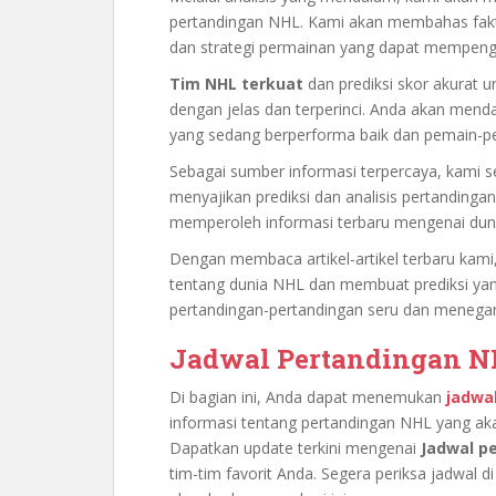
pertandingan NHL. Kami akan membahas faktor
dan strategi permainan yang dapat mempenga
Tim NHL terkuat
dan prediksi skor akurat 
dengan jelas dan terperinci. Anda akan men
yang sedang berperforma baik dan pemain-pe
Sebagai sumber informasi terpercaya, kami 
menyajikan prediksi dan analisis pertanding
memperoleh informasi terbaru mengenai dun
Dengan membaca artikel-artikel terbaru ka
tentang dunia NHL dan membuat prediksi yang
pertandingan-pertandingan seru dan menega
Jadwal Pertandingan N
Di bagian ini, Anda dapat menemukan
jadwa
informasi tentang pertandingan NHL yang akan
Dapatkan update terkini mengenai
Jadwal p
tim-tim favorit Anda. Segera periksa jadwal 