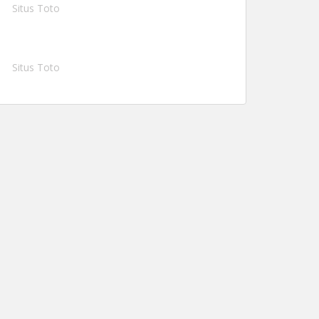
Situs Toto
Situs Toto