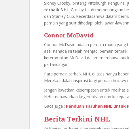
Sidney Crosby, bintang Pittsburgh Penguins, 
terbaik NHL
. Crosby telah memenangkan b
dan Stanley Cup. Kecerdasannya dalam ber
pemain yang sulit dihadapi oleh lawan-lawann
Connor McDavid
Connor McDavid adalah pemain muda yang tel
asal Kanada ini telah menjadi pemain terbai
keterampilan McDavid dalam membawa puck 
pertandingan.
Para pemain terbaik NHL di atas hanya bebera
Mereka adalah inspirasi bagi pemain hockey m
Jangan lewatkan kesempatan untuk melihat ak
NHL menawarkan kegembiraan dan kecepatan 
Baca Juga :
Panduan Taruhan NHL untuk P
Berita Terkini NHL
Di bagian ini, kami akan membahas berita te