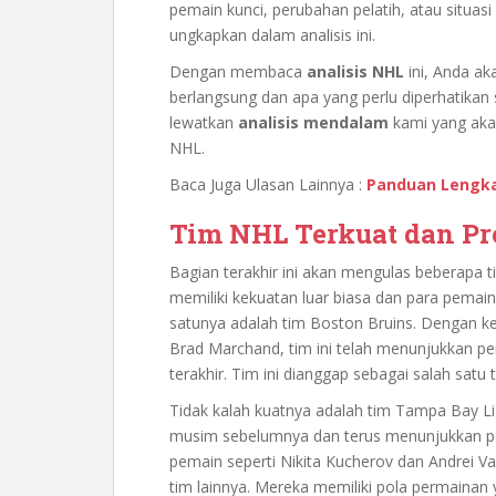
pemain kunci, perubahan pelatih, atau situas
ungkapkan dalam analisis ini.
Dengan membaca
analisis NHL
ini, Anda a
berlangsung dan apa yang perlu diperhatikan 
lewatkan
analisis mendalam
kami yang aka
NHL.
Baca Juga Ulasan Lainnya :
Panduan Lengka
Tim NHL Terkuat dan Pr
Bagian terakhir ini akan mengulas beberapa t
memiliki kekuatan luar biasa dan para pemai
satunya adalah tim Boston Bruins. Dengan ke
Brad Marchand, tim ini telah menunjukkan
terakhir. Tim ini dianggap sebagai salah satu ti
Tidak kalah kuatnya adalah tim Tampa Bay Lig
musim sebelumnya dan terus menunjukkan p
pemain seperti Nikita Kucherov dan Andrei Va
tim lainnya. Mereka memiliki pola permainan ya