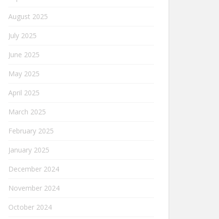
August 2025
July 2025
June 2025
May 2025
April 2025
March 2025
February 2025
January 2025
December 2024
November 2024
October 2024