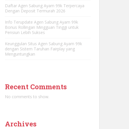
Daftar Agen Sabung Ayam 99k Terpercaya
Dengan Deposit Termurah 2026
Info Terupdate Agen Sabung Ayam 99k
Bonus Rollingan Mingguan Tinggi untuk
Pensiun Lebih Sukses
Keunggulan Situs Agen Sabung Ayam 99k
dengan Sistem Taruhan Fairplay yang
Menguntungkan
Recent Comments
No comments to show.
Archives