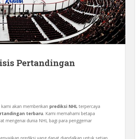
isis Pertandingan
i, kami akan memberikan
prediksi NHL
terpercaya
rtandingan terbaru
. Kami memahami betapa
kurat mengenai dunia NHL bagi para penggemar
nyajikan prediksi yang dapat diandalkan untuk setiap