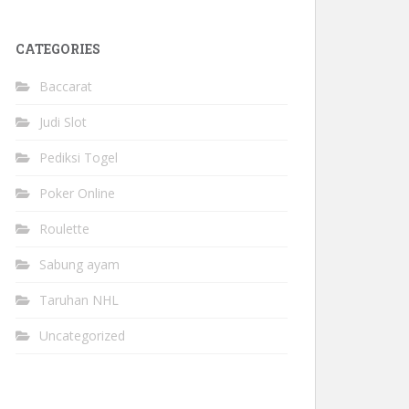
CATEGORIES
Baccarat
Judi Slot
Pediksi Togel
Poker Online
Roulette
Sabung ayam
Taruhan NHL
Uncategorized