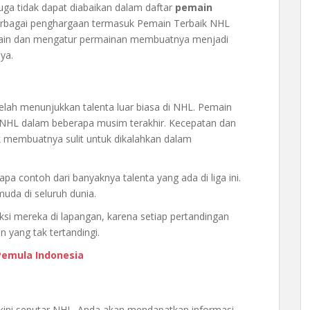
juga tidak dapat diabaikan dalam daftar
pemain
erbagai penghargaan termasuk Pemain Terbaik NHL
main dan mengatur permainan membuatnya menjadi
ya.
ah menunjukkan talenta luar biasa di NHL. Pemain
k NHL dalam beberapa musim terakhir. Kecepatan dan
membuatnya sulit untuk dikalahkan dalam
pa contoh dari banyaknya talenta yang ada di liga ini.
uda di seluruh dunia.
si mereka di lapangan, karena setiap pertandingan
yang tak tertandingi.
emula Indonesia
rkini seputar NHL. Anda akan mendapatkan informasi