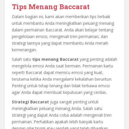
Tips Menang Baccarat
Dalam bagian ini, kami akan memberikan tips terbaik
untuk membantu Anda meningkatkan peluang menang
dalam permainan Baccarat. Anda akan belajar tentang
pengelolaan emosi, mengenali tren permainan, dan
strategi lainnya yang dapat membantu Anda meraih
kemenangan.
Salah satu
tips menang Baccarat
yang penting adalah
mengelola emosi Anda saat bermain. Permainan kartu
seperti Baccarat dapat memicu emosi yang kuat,
terutama ketika Anda mengalami kekalahan beruntun.
Penting untuk tetap tenang dan tidak terbawa emosi
agar Anda dapat membuat keputusan yang cerdas.
Strategi Baccarat
juga sangat penting untuk
meningkatkan peluang menang Anda. Salah satu
strategi yang dapat Anda coba adalah mengenali tren
permainan. Perhatikan apakah lebih banyak kartu
dengan nilai tinggi atau rendah yang telah dibagikan.