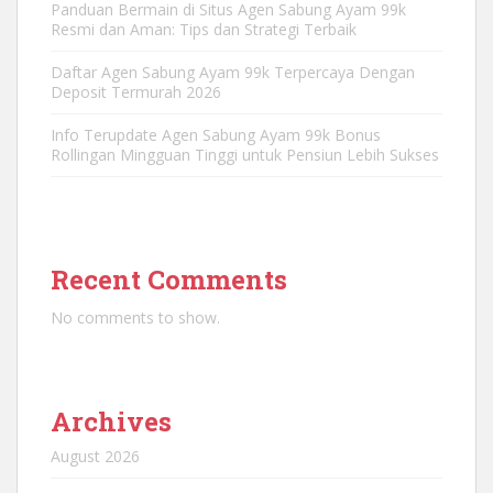
Panduan Bermain di Situs Agen Sabung Ayam 99k
Resmi dan Aman: Tips dan Strategi Terbaik
Daftar Agen Sabung Ayam 99k Terpercaya Dengan
Deposit Termurah 2026
Info Terupdate Agen Sabung Ayam 99k Bonus
Rollingan Mingguan Tinggi untuk Pensiun Lebih Sukses
Recent Comments
No comments to show.
Archives
August 2026