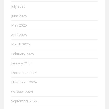
July 2025
June 2025
May 2025
April 2025
March 2025
February 2025
January 2025
December 2024
November 2024
October 2024
September 2024