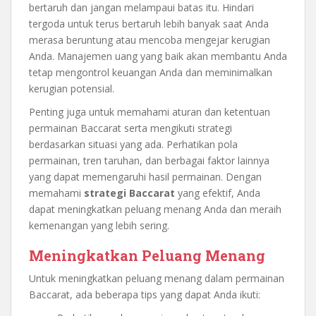
bertaruh dan jangan melampaui batas itu. Hindari
tergoda untuk terus bertaruh lebih banyak saat Anda
merasa beruntung atau mencoba mengejar kerugian
Anda. Manajemen uang yang baik akan membantu Anda
tetap mengontrol keuangan Anda dan meminimalkan
kerugian potensial.
Penting juga untuk memahami aturan dan ketentuan
permainan Baccarat serta mengikuti strategi
berdasarkan situasi yang ada. Perhatikan pola
permainan, tren taruhan, dan berbagai faktor lainnya
yang dapat memengaruhi hasil permainan. Dengan
memahami
strategi Baccarat
yang efektif, Anda
dapat meningkatkan peluang menang Anda dan meraih
kemenangan yang lebih sering.
Meningkatkan Peluang Menang
Untuk meningkatkan peluang menang dalam permainan
Baccarat, ada beberapa tips yang dapat Anda ikuti: