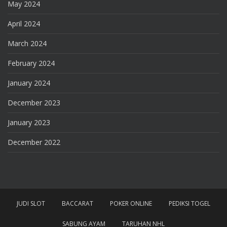
May 2024
April 2024
March 2024
February 2024
January 2024
December 2023
January 2023
December 2022
JUDI SLOT
BACCARAT
POKER ONLINE
PEDIKSI TOGEL
SABUNG AYAM
TARUHAN NHL