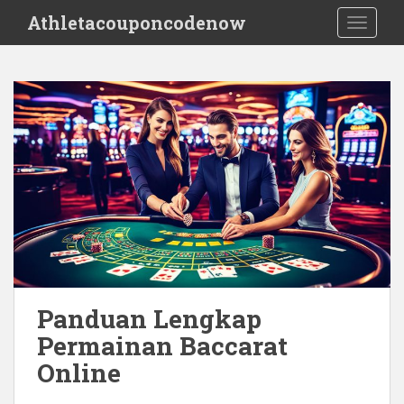
S
Athletacouponcodenow
TOGGLE
k
i
p
t
o
m
a
i
n
c
o
n
t
e
Panduan Lengkap
n
Permainan Baccarat
t
Online