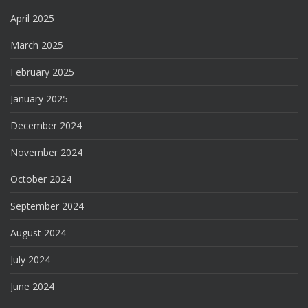
April 2025
March 2025
February 2025
January 2025
December 2024
November 2024
October 2024
September 2024
August 2024
July 2024
June 2024