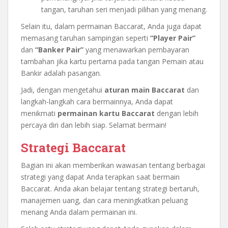
tangan, taruhan seri menjadi pilihan yang menang.
Selain itu, dalam permainan Baccarat, Anda juga dapat
memasang taruhan sampingan seperti
“Player Pair”
dan
“Banker Pair”
yang menawarkan pembayaran
tambahan jika kartu pertama pada tangan Pemain atau
Bankir adalah pasangan.
Jadi, dengan mengetahui
aturan main Baccarat
dan
langkah-langkah cara bermainnya, Anda dapat
menikmati
permainan kartu Baccarat
dengan lebih
percaya diri dan lebih siap. Selamat bermain!
Strategi Baccarat
Bagian ini akan memberikan wawasan tentang berbagai
strategi yang dapat Anda terapkan saat bermain
Baccarat. Anda akan belajar tentang strategi bertaruh,
manajemen uang, dan cara meningkatkan peluang
menang Anda dalam permainan ini.