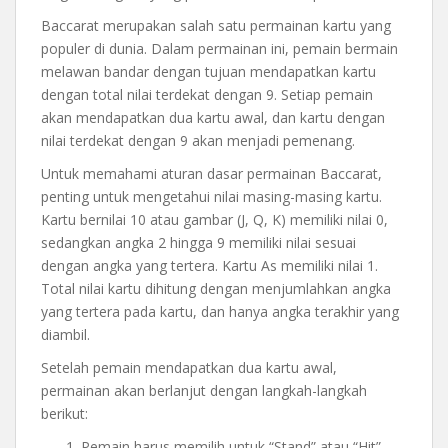
Baccarat merupakan salah satu permainan kartu yang
populer di dunia. Dalam permainan ini, pemain bermain
melawan bandar dengan tujuan mendapatkan kartu
dengan total nilai terdekat dengan 9. Setiap pemain
akan mendapatkan dua kartu awal, dan kartu dengan
nilai terdekat dengan 9 akan menjadi pemenang.
Untuk memahami aturan dasar permainan Baccarat,
penting untuk mengetahui nilai masing-masing kartu.
Kartu bernilai 10 atau gambar (J, Q, K) memiliki nilai 0,
sedangkan angka 2 hingga 9 memiliki nilai sesuai
dengan angka yang tertera. Kartu As memiliki nilai 1.
Total nilai kartu dihitung dengan menjumlahkan angka
yang tertera pada kartu, dan hanya angka terakhir yang
diambil.
Setelah pemain mendapatkan dua kartu awal,
permainan akan berlanjut dengan langkah-langkah
berikut:
Pemain harus memilih untuk “Stand” atau “Hit”.