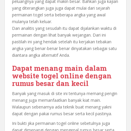
peluangnya yang dapat makin besar. Bahkan juga kajian
yang diterangkan juga juga dapat mulai dari sejarah
permainan togel serta beberapa angka yang awal
mulanya telah keluar.
Dan analitis yang sesudah itu dapat dijalankan waktu di
permainan dengan lihat banyak wejangan. Dari ini
pastilah ini yang hendak setelah itu kerjakan tebakan
angka yang benar-benar benar dinyatakan sebagai satu
diantara angka alternatif Anda.
Dapat menang main dalam
website togel online dengan
rumus besar dan kecil
Banyak yang masuk di site ini tentunya memang pengin
menang juga memanfaatkan banyak kiat main.
Walaupun sebenarnya ada teknik buat menang yakni
dapat dengan pakai rumus besar serta kecil pastinya.
Ini bukti jika permainan togel online sebetulnya juga
dapat dimenangi dengan mengenal rumus besar serta