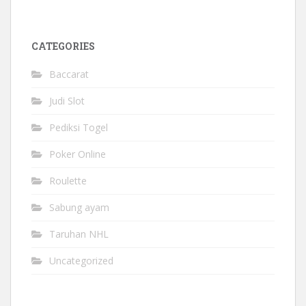
CATEGORIES
Baccarat
Judi Slot
Pediksi Togel
Poker Online
Roulette
Sabung ayam
Taruhan NHL
Uncategorized