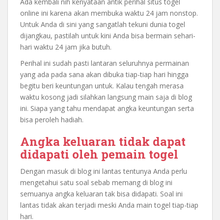
Ada kembali nih kenyataan antik perihal situs togel
online ini karena akan membuka waktu 24 jam nonstop.
Untuk Anda di sini yang sangatlah tekuni dunia togel
dijangkau, pastilah untuk kini Anda bisa bermain sehari-
hari waktu 24 jam jika butuh.
Perihal ini sudah pasti lantaran seluruhnya permainan
yang ada pada sana akan dibuka tiap-tiap hari hingga
begitu beri keuntungan untuk. Kalau tengah merasa
waktu kosong jadi silahkan langsung main saja di blog
ini. Siapa yang tahu mendapat angka keuntungan serta
bisa peroleh hadiah.
Angka keluaran tidak dapat
didapati oleh pemain togel
Dengan masuk di blog ini lantas tentunya Anda perlu
mengetahui satu soal sebab memang di blog ini
semuanya angka keluaran tak bisa didapati. Soal ini
lantas tidak akan terjadi meski Anda main togel tiap-tiap
hari.