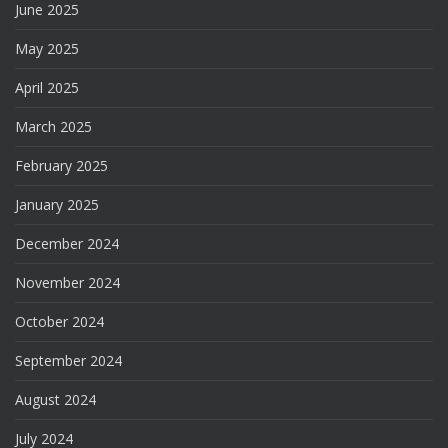
June 2025
May 2025
April 2025
March 2025
February 2025
January 2025
December 2024
November 2024
October 2024
September 2024
August 2024
July 2024