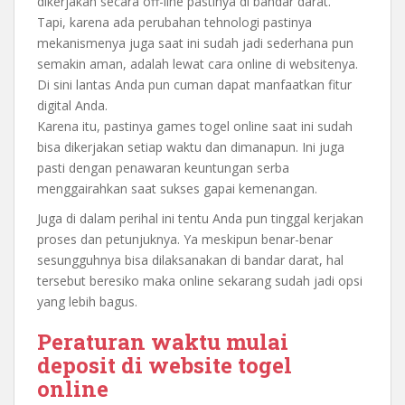
dikerjakan secara off-line pastinya di bandar darat.
Tapi, karena ada perubahan tehnologi pastinya
mekanismenya juga saat ini sudah jadi sederhana pun
semakin aman, adalah lewat cara online di websitenya.
Di sini lantas Anda pun cuman dapat manfaatkan fitur
digital Anda.
Karena itu, pastinya games togel online saat ini sudah
bisa dikerjakan setiap waktu dan dimanapun. Ini juga
pasti dengan penawaran keuntungan serba
menggairahkan saat sukses gapai kemenangan.
Juga di dalam perihal ini tentu Anda pun tinggal kerjakan
proses dan petunjuknya. Ya meskipun benar-benar
sesungguhnya bisa dilaksanakan di bandar darat, hal
tersebut beresiko maka online sekarang sudah jadi opsi
yang lebih bagus.
Peraturan waktu mulai
deposit di website togel
online