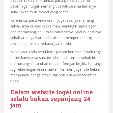
deposit 10K saja. Ini lantas pastinya sebab pemain di
dalam agen togel memang tidaklah selama-lamanya
selalu akan miliki modal yang besar.
Karena itu, pasti Anda di sini juga rasanya memang
seharusnya cerdas ketika mau menunjuk nama agen
dan memasangkan jumlah taruhannya. Soal ini pastinya
sebab arahnya biar Anda tak kan memperoleh rugi dan
di sini juga tak kan kekurangan modal.
Maka saat Anda betul-betul pengin bermain di web togel
online karenanya saat ini tidak usah cemas sebab bisa
memasangkan taruhan rendah. Dengan begitu, tentunya
rugi lebih ringan diminimalkan. Kembali juga, bila belum
mempunyai pengalaman, tak boleh deposit terlampau
tinggi.
Dalam website togel online
selalu bukan sepanjang 24
jam