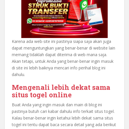
Karena ada web-site ini pastinya siapa saja akan juga
dapat menguntungkan yang benar-benar di website lain
memang tidaklah dapat diterima di web mana saja.
Akan tetapi, untuk Anda yang benar-benar ingin masuk
di site ini lebih baiknya mencari info perihal blog ini
dahulu.
Mengenali lebih dekat sama
situs togel online
Buat Anda yang ingin masuk dan main di blog ini
pastinya butuh cari kabar dahulu info terkait situs togel.
Kalau benar-benar ingin ketahui lebih dekat sama situs
togel ini tentu dapat baca secara detail yang ada berikut