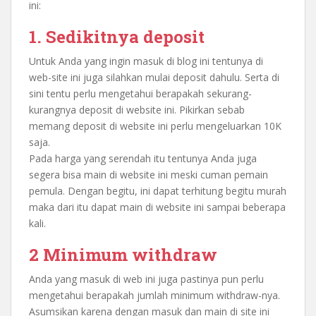
ini:
1. Sedikitnya deposit
Untuk Anda yang ingin masuk di blog ini tentunya di
web-site ini juga silahkan mulai deposit dahulu. Serta di
sini tentu perlu mengetahui berapakah sekurang-
kurangnya deposit di website ini. Pikirkan sebab
memang deposit di website ini perlu mengeluarkan 10K
saja.
Pada harga yang serendah itu tentunya Anda juga
segera bisa main di website ini meski cuman pemain
pemula. Dengan begitu, ini dapat terhitung begitu murah
maka dari itu dapat main di website ini sampai beberapa
kali.
2 Minimum withdraw
Anda yang masuk di web ini juga pastinya pun perlu
mengetahui berapakah jumlah minimum withdraw-nya.
Asumsikan karena dengan masuk dan main di site ini