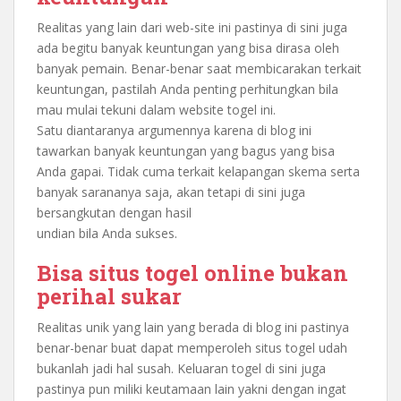
Realitas yang lain dari web-site ini pastinya di sini juga
ada begitu banyak keuntungan yang bisa dirasa oleh
banyak pemain. Benar-benar saat membicarakan terkait
keuntungan, pastilah Anda penting perhitungkan bila
mau mulai tekuni dalam website togel ini.
Satu diantaranya argumennya karena di blog ini
tawarkan banyak keuntungan yang bagus yang bisa
Anda gapai. Tidak cuma terkait kelapangan skema serta
banyak sarananya saja, akan tetapi di sini juga
bersangkutan dengan hasil
undian bila Anda sukses.
Bisa situs togel online bukan
perihal sukar
Realitas unik yang lain yang berada di blog ini pastinya
benar-benar buat dapat memperoleh situs togel udah
bukanlah jadi hal susah. Keluaran togel di sini juga
pastinya pun miliki keutamaan lain yakni dengan ingat