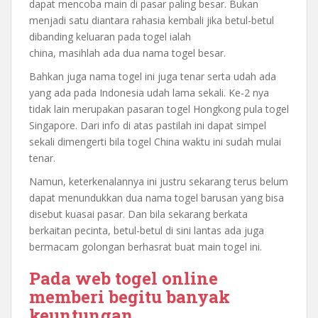
dapat mencoba main di pasar paling besar. Bukan
menjadi satu diantara rahasia kembali jika betul-betul
dibanding keluaran pada togel ialah
china, masihlah ada dua nama togel besar.
Bahkan juga nama togel ini juga tenar serta udah ada
yang ada pada Indonesia udah lama sekali. Ke-2 nya
tidak lain merupakan pasaran togel Hongkong pula togel
Singapore. Dari info di atas pastilah ini dapat simpel
sekali dimengerti bila togel China waktu ini sudah mulai
tenar.
Namun, keterkenalannya ini justru sekarang terus belum
dapat menundukkan dua nama togel barusan yang bisa
disebut kuasai pasar. Dan bila sekarang berkata
berkaitan pecinta, betul-betul di sini lantas ada juga
bermacam golongan berhasrat buat main togel ini.
Pada web togel online
memberi begitu banyak
keuntungan