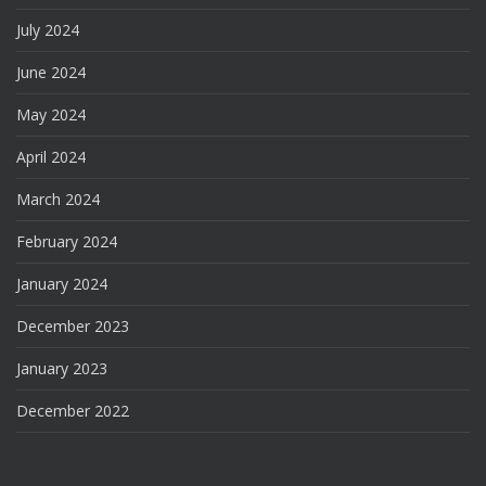
July 2024
June 2024
May 2024
April 2024
March 2024
February 2024
January 2024
December 2023
January 2023
December 2022