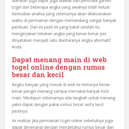
diartikan juga dapat juga diawali dari peristiwa games
togel dan beberapa angka yang awalnya telah keluar.
Kemudian analisa yang seterusnya akan dilaksanakan
waktu di permainan dengan memandang sangat banyak
panduan. Dari ini pasti ini yang bakal setelah itu
mengerjakan tebakan angka yang benar-benar pas
dinyatakan menjadi satu diantaranya angka alternatif
Anda.
Dapat menang main di web
togel online dengan rumus
besar dan kecil
Begitu banyak yang masuk di web ini tentunya benar-
benar pengin menang sampai memakai banyak trick
main. Meskipun sebenarnya ada langkah untuk menang
yakni dapat dengan pakai rumus besar serta kecil
pastinya.
Ini realitas jika permainan togel online sebetulnya juga
dapat dimenangi dengan mengetahui rumus besar dan