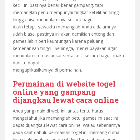
kecil. Ini pastinya benar-benar gampang, tapi
memanglah perlu mempunyai tingkat ketelitian tinggi
hingga bisa mendalaminya secara bagus.
Akan tetapi, sewaktu memanglah Anda didalamnya
udah biasa, pastinya ini akan demikian enteng dan
games lebih beri keuntungan karena peluang
kemenangan tinggi . Sehingga, mengupayakan agar
mendalami rumus besar serta kecil secara bagus maka
dari itu dapat
mengaplikasikannya di permainan.
Permainan di website togel
online yang gampang
dijangkau lewat cara online
Anda yang main di web ini lantas tentu harus
mengetahui jika memanglah betul games ini saat ini
dapat dijangkau lewat cara online. Walau sebenarnya
pada saat dahulu permainan togel ini memang cuma
bisa dilaksanakan secara off line tentulah di bandar