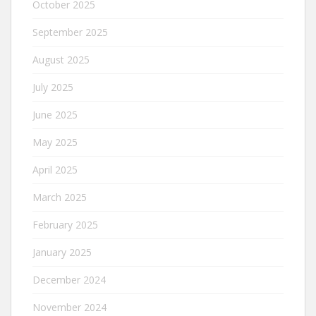
October 2025
September 2025
August 2025
July 2025
June 2025
May 2025
April 2025
March 2025
February 2025
January 2025
December 2024
November 2024