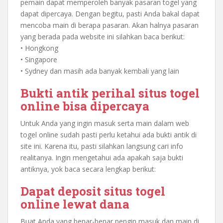
pemain dapat memperoleh banyak pasaran togel yang
dapat dipercaya. Dengan begitu, pasti Anda bakal dapat
mencoba main di berapa pasaran. Akan halnya pasaran
yang berada pada website ini silahkan baca berikut:
• Hongkong
• Singapore
• Sydney dan masih ada banyak kembali yang lain
Bukti antik perihal situs togel
online bisa dipercaya
Untuk Anda yang ingin masuk serta main dalam web
togel online sudah pasti perlu ketahui ada bukti antik di
site ini. Karena itu, pasti silahkan langsung cari info
realitanya. Ingin mengetahui ada apakah saja bukti
antiknya, yok baca secara lengkap berikut:
Dapat deposit situs togel
online lewat dana
Buat Anda yang benar-benar pengin masuk dan main di