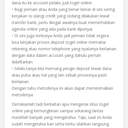
dana itu ke account pelaku judi togel online.
• Bagi pemain atau Anda yang benar-benar di sini sering
kerjakan isi ulangi credit yang sedang dilakukan lewat
transfer bank, perlu diingat awalnya buat memerhatikan
agenda online yang ada pada bank dipunyai.
• Di sini juga tentunya Anda jadi pemain tidak segera
bisa kerjakan proses deposit togel online memakai
rekening atau nomor telephone yang nyatanya berlainan
dengan data dalam account yang dahulu pernah
didaftarkan.
• Selalu tanya bila memang pengin deposit lewat dana
atau pulsa atau hal yang lain sebab prosesnya pasti
berlainan.
Dengan tahu metodenya ini akan dapat meminimalkan
metodenya.
Demikianlah tadi berkaitan apa mengenai situs togel
online yang kemungkinan sampai sekarang lantas
masihlah banyak yang mengetahui. Tapi, saat ini Anda
sudah mengetahui kan serta tentu silahkan langsung