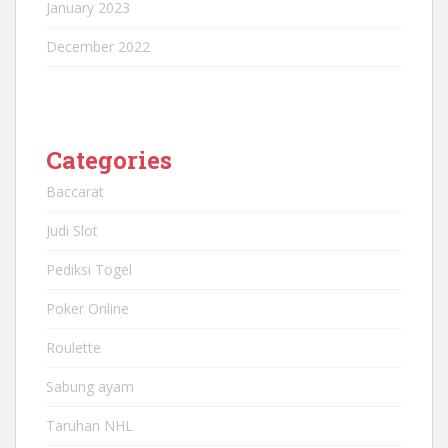
January 2023
December 2022
Categories
Baccarat
Judi Slot
Pediksi Togel
Poker Online
Roulette
Sabung ayam
Taruhan NHL