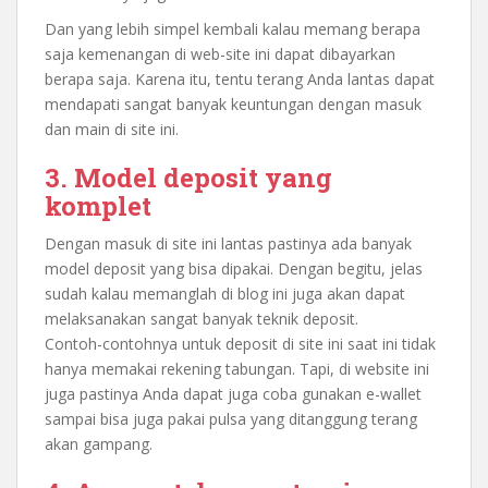
Dan yang lebih simpel kembali kalau memang berapa
saja kemenangan di web-site ini dapat dibayarkan
berapa saja. Karena itu, tentu terang Anda lantas dapat
mendapati sangat banyak keuntungan dengan masuk
dan main di site ini.
3. Model deposit yang
komplet
Dengan masuk di site ini lantas pastinya ada banyak
model deposit yang bisa dipakai. Dengan begitu, jelas
sudah kalau memanglah di blog ini juga akan dapat
melaksanakan sangat banyak teknik deposit.
Contoh-contohnya untuk deposit di site ini saat ini tidak
hanya memakai rekening tabungan. Tapi, di website ini
juga pastinya Anda dapat juga coba gunakan e-wallet
sampai bisa juga pakai pulsa yang ditanggung terang
akan gampang.