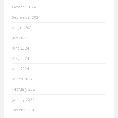
October 2024
September 2024
August 2024
July 2024
June 2024
May 2024
April 2024
March 2024
February 2024
January 2024
December 2023