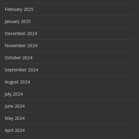
February 2025
January 2025
December 2024
November 2024
October 2024
September 2024
August 2024
July 2024
June 2024
May 2024
April 2024