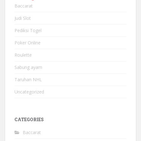
Baccarat
Judi Slot
Pediksi Togel
Poker Online
Roulette
Sabung ayam
Taruhan NHL
Uncategorized
CATEGORIES
Baccarat