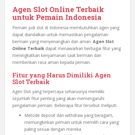
Agen Slot Online Terbaik
untuk Pemain Indonesia
Pemain judi slot di Indonesia membutuhkan agen yang
dapat diandalkan untuk memastikan pengalaman
bermain yang menyenangkan dan aman.
Agen Slot
Online Terbaik
dapat menawarkan berbagai fitur yang
meningkatkan kenyamanan saat bermain dan
memberikan rasa aman kepada pemain.
Fitur yang Harus Dimiliki Agen
Slot Terbaik
Agen Slot yang terpercaya seharusnya memiliki
sejumlah fitur penting yang akan memengaruhi
pengalaman pemain. Beberapa fitur tersebut meliputi:
Metode deposit dan withdraw yang beragam,
memungkinkan pemain untuk memilih cara yang
paling sesuai dengan mereka.