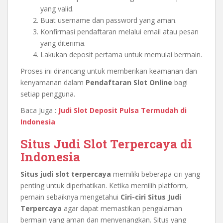
yang valid.
Buat username dan password yang aman.
Konfirmasi pendaftaran melalui email atau pesan
yang diterima.
Lakukan deposit pertama untuk memulai bermain.
Proses ini dirancang untuk memberikan keamanan dan
kenyamanan dalam
Pendaftaran Slot Online
bagi
setiap pengguna.
Baca Juga :
Judi Slot Deposit Pulsa Termudah di
Indonesia
Situs Judi Slot Terpercaya di
Indonesia
Situs judi slot terpercaya
memiliki beberapa ciri yang
penting untuk diperhatikan. Ketika memilih platform,
pemain sebaiknya mengetahui
Ciri-ciri Situs Judi
Terpercaya
agar dapat memastikan pengalaman
bermain yang aman dan menyenangkan. Situs yang