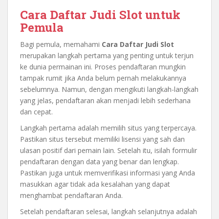
Cara Daftar Judi Slot untuk
Pemula
Bagi pemula, memahami
Cara Daftar Judi Slot
merupakan langkah pertama yang penting untuk terjun
ke dunia permainan ini. Proses pendaftaran mungkin
tampak rumit jika Anda belum pernah melakukannya
sebelumnya. Namun, dengan mengikuti langkah-langkah
yang jelas, pendaftaran akan menjadi lebih sederhana
dan cepat.
Langkah pertama adalah memilih situs yang terpercaya.
Pastikan situs tersebut memiliki lisensi yang sah dan
ulasan positif dari pemain lain. Setelah itu, isilah formulir
pendaftaran dengan data yang benar dan lengkap.
Pastikan juga untuk memverifikasi informasi yang Anda
masukkan agar tidak ada kesalahan yang dapat
menghambat pendaftaran Anda.
Setelah pendaftaran selesai, langkah selanjutnya adalah