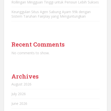
Rollingan Mingguan Tinggi untuk Pensiun Lebih Sukses
Keunggulan Situs Agen Sabung Ayam 99k dengan
Sistem Taruhan Fairplay yang Menguntungkan
Recent Comments
No comments to show.
Archives
August 2026
July 2026
June 2026