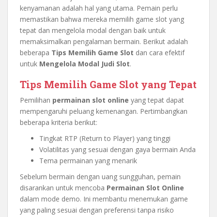
kenyamanan adalah hal yang utama. Pemain perlu
memastikan bahwa mereka memilih game slot yang
tepat dan mengelola modal dengan baik untuk
memaksimalkan pengalaman bermain. Berikut adalah
beberapa
Tips Memilih Game Slot
dan cara efektif
untuk
Mengelola Modal Judi Slot
.
Tips Memilih Game Slot yang Tepat
Pemilihan
permainan slot online
yang tepat dapat
mempengaruhi peluang kemenangan. Pertimbangkan
beberapa kriteria berikut:
Tingkat RTP (Return to Player) yang tinggi
Volatilitas yang sesuai dengan gaya bermain Anda
Tema permainan yang menarik
Sebelum bermain dengan uang sungguhan, pemain
disarankan untuk mencoba
Permainan Slot Online
dalam mode demo. Ini membantu menemukan game
yang paling sesuai dengan preferensi tanpa risiko