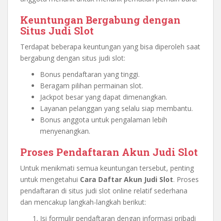
Keuntungan Bergabung dengan
Situs Judi Slot
Terdapat beberapa keuntungan yang bisa diperoleh saat
bergabung dengan situs judi slot:
Bonus pendaftaran yang tinggi.
Beragam pilihan permainan slot.
Jackpot besar yang dapat dimenangkan.
Layanan pelanggan yang selalu siap membantu.
Bonus anggota untuk pengalaman lebih
menyenangkan.
Proses Pendaftaran Akun Judi Slot
Untuk menikmati semua keuntungan tersebut, penting
untuk mengetahui
Cara Daftar Akun Judi Slot
. Proses
pendaftaran di situs judi slot online relatif sederhana
dan mencakup langkah-langkah berikut:
Isi formulir pendaftaran dengan informasi pribadi