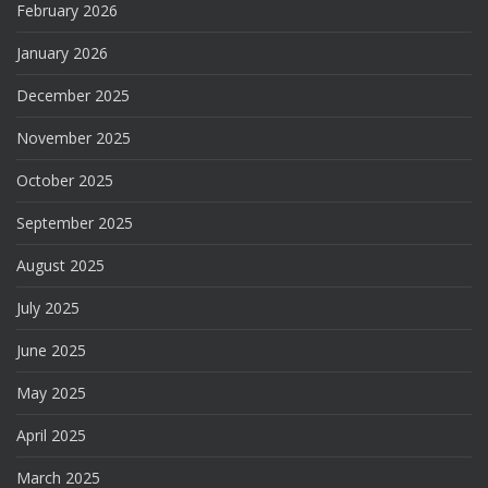
February 2026
January 2026
December 2025
November 2025
October 2025
September 2025
August 2025
July 2025
June 2025
May 2025
April 2025
March 2025