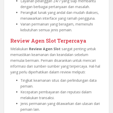
Layanan pelanggan 24/7 yang siap membantu
dengan berbagai pertanyaan dan masalah.
Perangkat lunak yang andal dan mudah diakses,
menawarkan interface yang ramah pengguna.
Varian permainan yang beragam, memenuhi
kebutuhan semua jenis pemain.
Review Agen Slot Terpercaya
Melakukan
Review Agen Slot
sangat penting untuk
memastikan keamanan dan keandalan sebelum
memulai bermain. Pemain disarankan untuk mencari
informasi dari sumber-sumber yang terpercaya. Hal-hal
yang perlu diperhatikan dalam review meliputi:
Tingkat keamanan situs dan perlindungan data
pemain.
Kecepatan pembayaran dan reputasi dalam
melakukan transaksi.
Jenis permainan yang ditawarkan dan ulasan dari
pemain lain.