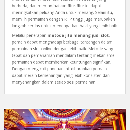
berbeda, dan memanfaatkan fitur-fitur ini dapat
meningkatkan peluang Anda untuk menang. Selain itu,
memilih permainan dengan RTP tinggi juga merupakan
langkah cerdas untuk mendapatkan hasil yang lebih baik.
Melalui penerapan
metode jitu menang judi slot
,
pemain dapat menghadapi berbagai tantangan dalam
permainan slot online dengan lebih baik. Metode yang
tepat dan pemahaman mendalam tentang mekanisme
permainan dapat memberikan keuntungan signifikan.
Dengan mengikuti panduan ini, diharapkan pemain
dapat meraih kemenangan yang lebih konsisten dan
menyenangkan dalam setiap sesi permainan.