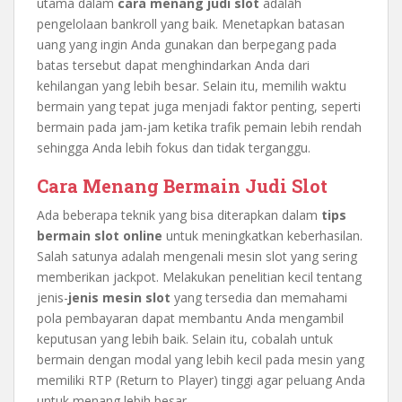
utama dalam
cara menang judi slot
adalah
pengelolaan bankroll yang baik. Menetapkan batasan
uang yang ingin Anda gunakan dan berpegang pada
batas tersebut dapat menghindarkan Anda dari
kehilangan yang lebih besar. Selain itu, memilih waktu
bermain yang tepat juga menjadi faktor penting, seperti
bermain pada jam-jam ketika trafik pemain lebih rendah
sehingga Anda lebih fokus dan tidak terganggu.
Cara Menang Bermain Judi Slot
Ada beberapa teknik yang bisa diterapkan dalam
tips
bermain slot online
untuk meningkatkan keberhasilan.
Salah satunya adalah mengenali mesin slot yang sering
memberikan jackpot. Melakukan penelitian kecil tentang
jenis-
jenis mesin slot
yang tersedia dan memahami
pola pembayaran dapat membantu Anda mengambil
keputusan yang lebih baik. Selain itu, cobalah untuk
bermain dengan modal yang lebih kecil pada mesin yang
memiliki RTP (Return to Player) tinggi agar peluang Anda
untuk menang lebih besar.