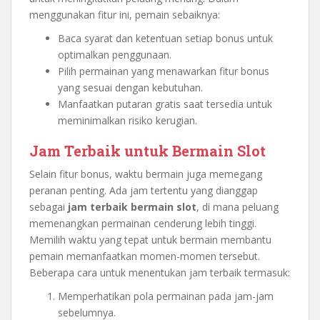
menggunakan fitur ini, pemain sebaiknya:
Baca syarat dan ketentuan setiap bonus untuk
optimalkan penggunaan.
Pilih permainan yang menawarkan fitur bonus
yang sesuai dengan kebutuhan.
Manfaatkan putaran gratis saat tersedia untuk
meminimalkan risiko kerugian.
Jam Terbaik untuk Bermain Slot
Selain fitur bonus, waktu bermain juga memegang
peranan penting. Ada jam tertentu yang dianggap
sebagai
jam terbaik bermain slot
, di mana peluang
memenangkan permainan cenderung lebih tinggi.
Memilih waktu yang tepat untuk bermain membantu
pemain memanfaatkan momen-momen tersebut.
Beberapa cara untuk menentukan jam terbaik termasuk:
Memperhatikan pola permainan pada jam-jam
sebelumnya.