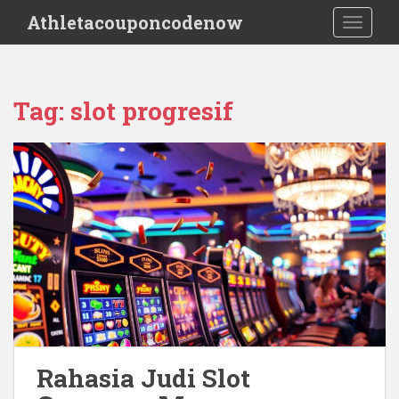
S
Athletacouponcodenow
TOGGLE
k
i
p
t
Tag:
slot progresif
o
m
a
i
n
c
o
n
t
e
n
t
Rahasia Judi Slot