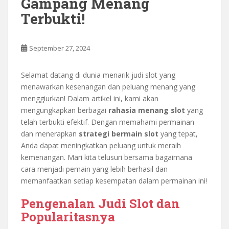
Gampang Menang
Terbukti!
September 27, 2024
Selamat datang di dunia menarik judi slot yang
menawarkan kesenangan dan peluang menang yang
menggiurkan! Dalam artikel ini, kami akan
mengungkapkan berbagai
rahasia menang slot
yang
telah terbukti efektif. Dengan memahami permainan
dan menerapkan
strategi bermain slot
yang tepat,
Anda dapat meningkatkan peluang untuk meraih
kemenangan. Mari kita telusuri bersama bagaimana
cara menjadi pemain yang lebih berhasil dan
memanfaatkan setiap kesempatan dalam permainan ini!
Pengenalan Judi Slot dan
Popularitasnya