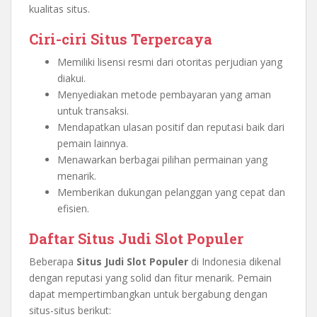
kualitas situs.
Ciri-ciri Situs Terpercaya
Memiliki lisensi resmi dari otoritas perjudian yang
diakui.
Menyediakan metode pembayaran yang aman
untuk transaksi.
Mendapatkan ulasan positif dan reputasi baik dari
pemain lainnya.
Menawarkan berbagai pilihan permainan yang
menarik.
Memberikan dukungan pelanggan yang cepat dan
efisien.
Daftar Situs Judi Slot Populer
Beberapa
Situs Judi Slot Populer
di Indonesia dikenal
dengan reputasi yang solid dan fitur menarik. Pemain
dapat mempertimbangkan untuk bergabung dengan
situs-situs berikut: