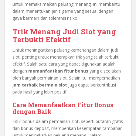
untuk memaksimalkan peluang menang. Ini membantu
dalam menentukan jenis game yang sesuai dengan
gaya bermain dan toleransi risiko.
Trik Menang Judi Slot yang
Terbukti Efektif
Untuk meningkatkan peluang kemenangan dalam judi
slot, penting untuk menerapkan trik yang telah terbukti
efektif. Salah satu cara yang dapat digunakan adalah
dengan
memanfaatkan fitur bonus
yang disediakan
oleh banyak permainan slot. Selain itu, memperhatikan
jam terbaik bermain slot
juga dapat berkontribusi
pada hasil yang lebih positif.
Cara Memanfaatkan Fitur Bonus
dengan Baik
Fitur bonus dalam permainan slot, seperti putaran gratis
dan bonus deposit, memberikan kesempatan tambahan
untuk meningkatkan peluang menang. Dalam