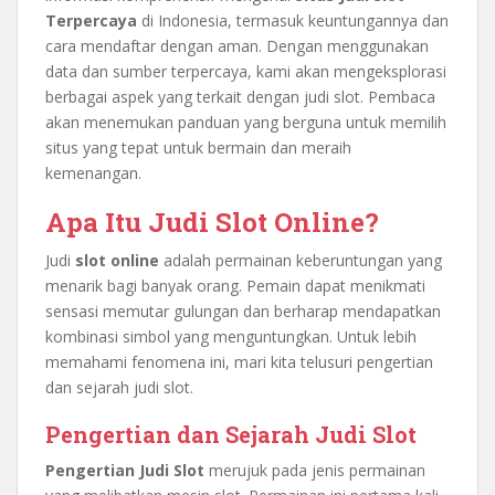
Terpercaya
di Indonesia, termasuk keuntungannya dan
cara mendaftar dengan aman. Dengan menggunakan
data dan sumber terpercaya, kami akan mengeksplorasi
berbagai aspek yang terkait dengan judi slot. Pembaca
akan menemukan panduan yang berguna untuk memilih
situs yang tepat untuk bermain dan meraih
kemenangan.
Apa Itu Judi Slot Online?
Judi
slot online
adalah permainan keberuntungan yang
menarik bagi banyak orang. Pemain dapat menikmati
sensasi memutar gulungan dan berharap mendapatkan
kombinasi simbol yang menguntungkan. Untuk lebih
memahami fenomena ini, mari kita telusuri pengertian
dan sejarah judi slot.
Pengertian dan Sejarah Judi Slot
Pengertian Judi Slot
merujuk pada jenis permainan