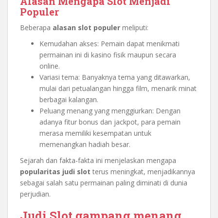
Alasan Mengapa Slot Menjadi
Populer
Beberapa
alasan slot populer
meliputi:
Kemudahan akses: Pemain dapat menikmati
permainan ini di kasino fisik maupun secara
online.
Variasi tema: Banyaknya tema yang ditawarkan,
mulai dari petualangan hingga film, menarik minat
berbagai kalangan.
Peluang menang yang menggiurkan: Dengan
adanya fitur bonus dan jackpot, para pemain
merasa memiliki kesempatan untuk
memenangkan hadiah besar.
Sejarah dan fakta-fakta ini menjelaskan mengapa
popularitas judi slot
terus meningkat, menjadikannya
sebagai salah satu permainan paling diminati di dunia
perjudian.
Judi Slot gampang menang