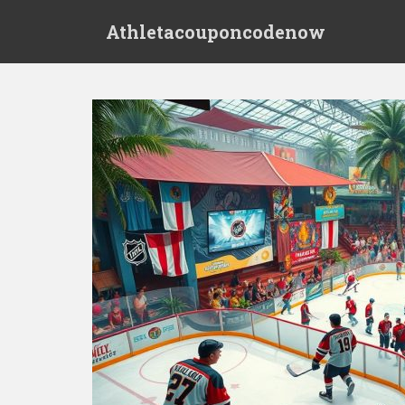
S
Athletacouponcodenow
k
i
p
t
o
m
a
i
n
c
o
n
t
e
n
t