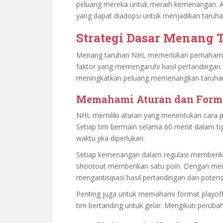
peluang mereka untuk meraih kemenangan. Art
yang dapat diadopsi untuk menjadikan taruh
Strategi Dasar Menang
Menang taruhan NHL memerlukan pemahaman m
faktor yang memengaruhi hasil pertandingan
meningkatkan peluang memenangkan taruha
Memahami Aturan dan Form
NHL memiliki aturan yang menentukan cara p
Setiap tim bermain selama 60 menit dalam t
waktu jika diperlukan.
Setiap kemenangan dalam regulasi memberik
shootout memberikan satu poin. Dengan mema
mengantisipasi hasil pertandingan dan potensi
Penting juga untuk memahami format playoff,
tim bertanding untuk gelar. Mengikuti perub