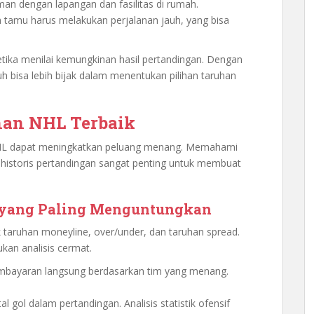
man dengan lapangan dan fasilitas di rumah.
m tamu harus melakukan perjalanan jauh, yang bisa
etika menilai kemungkinan hasil pertandingan. Dengan
h bisa lebih bijak dalam menentukan pilihan taruhan
han NHL Terbaik
 NHL dapat meningkatkan peluang menang. Memahami
a historis pertandingan sangat penting untuk membuat
 yang Paling Menguntungkan
k taruhan moneyline, over/under, dan taruhan spread.
an analisis cermat.
bayaran langsung berdasarkan tim yang menang.
l gol dalam pertandingan. Analisis statistik ofensif