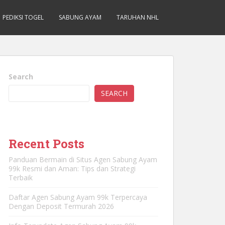
PEDIKSI TOGEL
SABUNG AYAM
TARUHAN NHL
Search
SEARCH
Recent Posts
Panduan Bermain di Situs Agen Sabung Ayam
99k Resmi dan Aman: Tips dan Strategi
Terbaik
Daftar Agen Sabung Ayam 99k Terpercaya
Dengan Deposit Termurah 2026