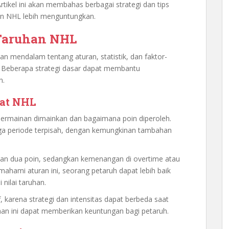
ikel ini akan membahas berbagai strategi dan tips
an NHL lebih menguntungkan.
 Taruhan NHL
endalam tentang aturan, statistik, dan faktor-
. Beberapa strategi dasar dapat membantu
n.
at NHL
ermainan dimainkan dan bagaimana poin diperoleh.
iga periode terpisah, dengan kemungkinan tambahan
an dua poin, sedangkan kemenangan di overtime atau
hami aturan ini, seorang petaruh dapat lebih baik
 nilai taruhan.
 karena strategi dan intensitas dapat berbeda saat
ahan ini dapat memberikan keuntungan bagi petaruh.