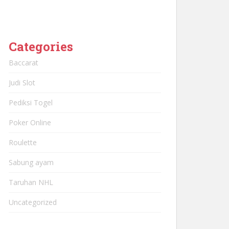
Categories
Baccarat
Judi Slot
Pediksi Togel
Poker Online
Roulette
Sabung ayam
Taruhan NHL
Uncategorized