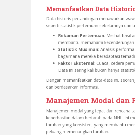
Memanfaatkan Data Historic
Data historis pertandingan menawarkan wawa
seperti statistik pertemuan sebelumnya dan t
Rekaman Pertemuan
: Melihat hasil
membantu memahami kecenderungan te
Statistik Musiman
: Analisis perfor
bagaimana mereka beradaptasi terhad
Faktor Eksternal
: Cuaca, cedera pem
Data ini sering kali bukan hanya statistik
Dengan memanfaatkan data-data ini, seorang
dan berdasarkan informasi.
Manajemen Modal dan 
Manajemen modal yang tepat dan rencana tar
keberhasilan dalam bertaruh pada NHL. Ini 
taruhan yang konsisten, yang membantu men
peluang memenangkan taruhan.