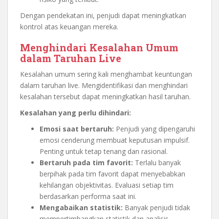
Dengan pendekatan ini, penjudi dapat meningkatkan
kontrol atas keuangan mereka.
Menghindari Kesalahan Umum
dalam Taruhan Live
Kesalahan umum sering kali menghambat keuntungan
dalam taruhan live. Mengidentifikasi dan menghindari
kesalahan tersebut dapat meningkatkan hasil taruhan.
Kesalahan yang perlu dihindari:
Emosi saat bertaruh:
Penjudi yang dipengaruhi
emosi cenderung membuat keputusan impulsif.
Penting untuk tetap tenang dan rasional.
Bertaruh pada tim favorit:
Terlalu banyak
berpihak pada tim favorit dapat menyebabkan
kehilangan objektivitas. Evaluasi setiap tim
berdasarkan performa saat ini.
Mengabaikan statistik:
Banyak penjudi tidak
mempertimbangkan statistik dan analisis