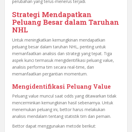
perubahan yang terus-menerus terjadi.
Strategi Mendapatkan
Peluang Besar dalam Taruhan
NHL
Untuk meningkatkan kemungkinan mendapatkan
peluang besar dalam taruhan NHL, penting untuk
memanfaatkan analisis dan strategi yang tepat. Tiga
aspek kunci termasuk mengidentifikasi peluang value,
analisis performa tim secara real-time, dan
memanfaatkan pergantian momentum.
Mengidentifikasi Peluang Value
Peluang value muncul saat odds yang ditawarkan tidak
mencerminkan kemungkinan hasil sebenarnya. Untuk
menemukan peluang ini, bettor harus melakukan
analisis mendalam tentang statistik tim dan pemain.
Bettor dapat menggunakan metode berikut: