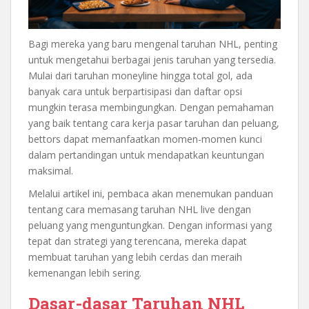
Bagi mereka yang baru mengenal taruhan NHL, penting
untuk mengetahui berbagai jenis taruhan yang tersedia.
Mulai dari taruhan moneyline hingga total gol, ada
banyak cara untuk berpartisipasi dan daftar opsi
mungkin terasa membingungkan. Dengan pemahaman
yang baik tentang cara kerja pasar taruhan dan peluang,
bettors dapat memanfaatkan momen-momen kunci
dalam pertandingan untuk mendapatkan keuntungan
maksimal.
Melalui artikel ini, pembaca akan menemukan panduan
tentang cara memasang taruhan NHL live dengan
peluang yang menguntungkan. Dengan informasi yang
tepat dan strategi yang terencana, mereka dapat
membuat taruhan yang lebih cerdas dan meraih
kemenangan lebih sering.
Dasar-dasar Taruhan NHL