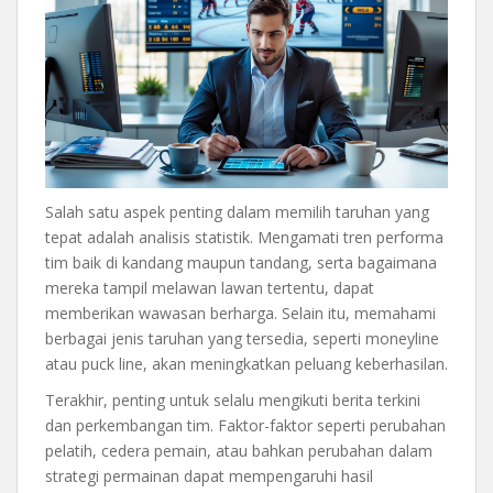
Salah satu aspek penting dalam memilih taruhan yang
tepat adalah analisis statistik. Mengamati tren performa
tim baik di kandang maupun tandang, serta bagaimana
mereka tampil melawan lawan tertentu, dapat
memberikan wawasan berharga. Selain itu, memahami
berbagai jenis taruhan yang tersedia, seperti moneyline
atau puck line, akan meningkatkan peluang keberhasilan.
Terakhir, penting untuk selalu mengikuti berita terkini
dan perkembangan tim. Faktor-faktor seperti perubahan
pelatih, cedera pemain, atau bahkan perubahan dalam
strategi permainan dapat mempengaruhi hasil