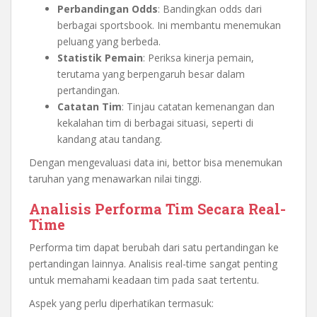
Perbandingan Odds
: Bandingkan odds dari
berbagai sportsbook. Ini membantu menemukan
peluang yang berbeda.
Statistik Pemain
: Periksa kinerja pemain,
terutama yang berpengaruh besar dalam
pertandingan.
Catatan Tim
: Tinjau catatan kemenangan dan
kekalahan tim di berbagai situasi, seperti di
kandang atau tandang.
Dengan mengevaluasi data ini, bettor bisa menemukan
taruhan yang menawarkan nilai tinggi.
Analisis Performa Tim Secara Real-
Time
Performa tim dapat berubah dari satu pertandingan ke
pertandingan lainnya. Analisis real-time sangat penting
untuk memahami keadaan tim pada saat tertentu.
Aspek yang perlu diperhatikan termasuk: