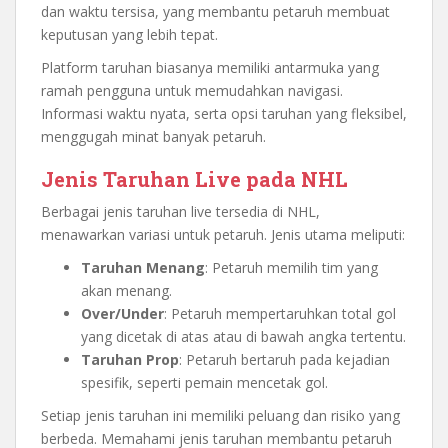
dan waktu tersisa, yang membantu petaruh membuat
keputusan yang lebih tepat.
Platform taruhan biasanya memiliki antarmuka yang
ramah pengguna untuk memudahkan navigasi.
Informasi waktu nyata, serta opsi taruhan yang fleksibel,
menggugah minat banyak petaruh.
Jenis Taruhan Live pada NHL
Berbagai jenis taruhan live tersedia di NHL,
menawarkan variasi untuk petaruh. Jenis utama meliputi:
Taruhan Menang
: Petaruh memilih tim yang
akan menang.
Over/Under
: Petaruh mempertaruhkan total gol
yang dicetak di atas atau di bawah angka tertentu.
Taruhan Prop
: Petaruh bertaruh pada kejadian
spesifik, seperti pemain mencetak gol.
Setiap jenis taruhan ini memiliki peluang dan risiko yang
berbeda. Memahami jenis taruhan membantu petaruh