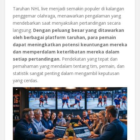
Taruhan NHL live menjadi semakin populer di kalangan
penggemar olahraga, menawarkan pengalaman yang
mendebarkan saat menyaksikan pertandingan secara
langsung.
Dengan peluang besar yang ditawarkan
oleh berbagai platform taruhan, para pemain
dapat meningkatkan potensi keuntungan mereka
dan memperdalam keterlibatan mereka dalam
setiap pertandingan.
Pendekatan yang tepat dan
pemahaman yang mendalam tentang tim, pemain, dan
statistik sangat penting dalam mengambil keputusan
yang cerdas.