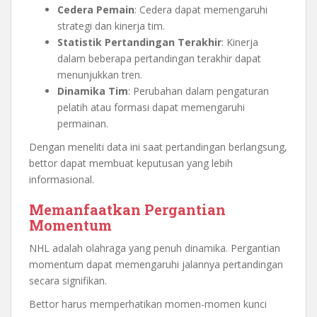
Cedera Pemain
: Cedera dapat memengaruhi
strategi dan kinerja tim.
Statistik Pertandingan Terakhir
: Kinerja
dalam beberapa pertandingan terakhir dapat
menunjukkan tren.
Dinamika Tim
: Perubahan dalam pengaturan
pelatih atau formasi dapat memengaruhi
permainan.
Dengan meneliti data ini saat pertandingan berlangsung,
bettor dapat membuat keputusan yang lebih
informasional.
Memanfaatkan Pergantian
Momentum
NHL adalah olahraga yang penuh dinamika. Pergantian
momentum dapat memengaruhi jalannya pertandingan
secara signifikan.
Bettor harus memperhatikan momen-momen kunci