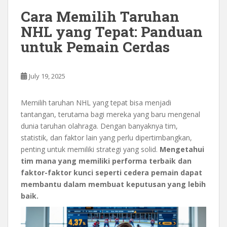
Cara Memilih Taruhan
NHL yang Tepat: Panduan
untuk Pemain Cerdas
July 19, 2025
Memilih taruhan NHL yang tepat bisa menjadi
tantangan, terutama bagi mereka yang baru mengenal
dunia taruhan olahraga. Dengan banyaknya tim,
statistik, dan faktor lain yang perlu dipertimbangkan,
penting untuk memiliki strategi yang solid.
Mengetahui
tim mana yang memiliki performa terbaik dan
faktor-faktor kunci seperti cedera pemain dapat
membantu dalam membuat keputusan yang lebih
baik.