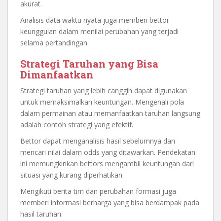
akurat.
Analisis data waktu nyata juga memberi bettor
keunggulan dalam menilai perubahan yang terjadi
selama pertandingan.
Strategi Taruhan yang Bisa
Dimanfaatkan
Strategi taruhan yang lebih canggih dapat digunakan
untuk memaksimalkan keuntungan. Mengenali pola
dalam permainan atau memanfaatkan taruhan langsung
adalah contoh strategi yang efektif.
Bettor dapat menganalisis hasil sebelumnya dan
mencari nilai dalam odds yang ditawarkan. Pendekatan
ini memungkinkan bettors mengambil keuntungan dari
situasi yang kurang diperhatikan.
Mengikuti berita tim dan perubahan formasi juga
memberi informasi berharga yang bisa berdampak pada
hasil taruhan.