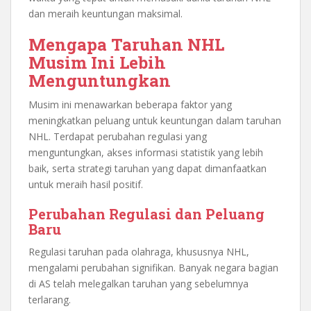
dan meraih keuntungan maksimal.
Mengapa Taruhan NHL
Musim Ini Lebih
Menguntungkan
Musim ini menawarkan beberapa faktor yang
meningkatkan peluang untuk keuntungan dalam taruhan
NHL. Terdapat perubahan regulasi yang
menguntungkan, akses informasi statistik yang lebih
baik, serta strategi taruhan yang dapat dimanfaatkan
untuk meraih hasil positif.
Perubahan Regulasi dan Peluang
Baru
Regulasi taruhan pada olahraga, khususnya NHL,
mengalami perubahan signifikan. Banyak negara bagian
di AS telah melegalkan taruhan yang sebelumnya
terlarang.