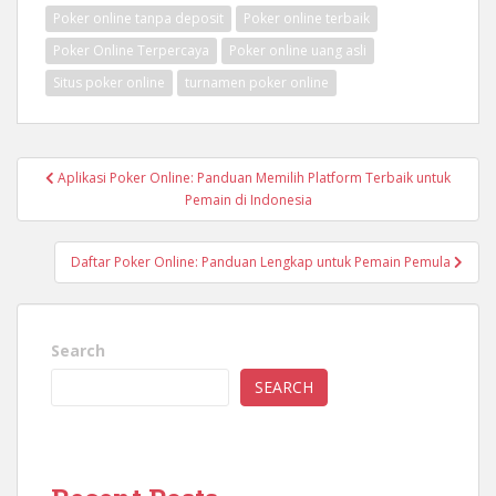
Poker online tanpa deposit
Poker online terbaik
Poker Online Terpercaya
Poker online uang asli
Situs poker online
turnamen poker online
Post
Aplikasi Poker Online: Panduan Memilih Platform Terbaik untuk
navigation
Pemain di Indonesia
Daftar Poker Online: Panduan Lengkap untuk Pemain Pemula
Search
SEARCH