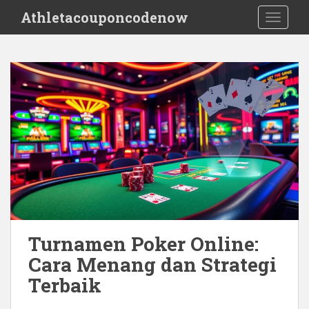
S
Athletacouponcodenow
TOGGLE
k
i
p
t
o
m
a
i
n
c
o
n
t
e
Turnamen Poker Online:
n
Cara Menang dan Strategi
t
Terbaik