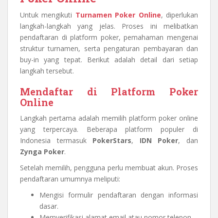
Untuk mengikuti
Turnamen Poker Online
, diperlukan
langkah-langkah yang jelas. Proses ini melibatkan
pendaftaran di platform poker, pemahaman mengenai
struktur turnamen, serta pengaturan pembayaran dan
buy-in yang tepat. Berikut adalah detail dari setiap
langkah tersebut.
Mendaftar di Platform Poker
Online
Langkah pertama adalah memilih platform poker online
yang terpercaya. Beberapa platform populer di
Indonesia termasuk
PokerStars
,
IDN Poker
, dan
Zynga Poker
.
Setelah memilih, pengguna perlu membuat akun. Proses
pendaftaran umumnya meliputi:
Mengisi formulir pendaftaran dengan informasi
dasar.
Memverifikasi alamat email atau nomor telepon.