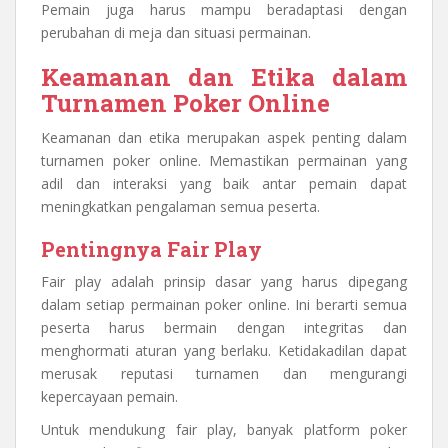
Pemain juga harus mampu beradaptasi dengan
perubahan di meja dan situasi permainan.
Keamanan dan Etika dalam
Turnamen Poker Online
Keamanan dan etika merupakan aspek penting dalam
turnamen poker online. Memastikan permainan yang
adil dan interaksi yang baik antar pemain dapat
meningkatkan pengalaman semua peserta.
Pentingnya Fair Play
Fair play adalah prinsip dasar yang harus dipegang
dalam setiap permainan poker online. Ini berarti semua
peserta harus bermain dengan integritas dan
menghormati aturan yang berlaku. Ketidakadilan dapat
merusak reputasi turnamen dan mengurangi
kepercayaan pemain.
Untuk mendukung fair play, banyak platform poker