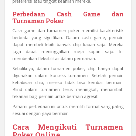
preferensi atau tingkat keahlian mereka.
Perbedaan Cash Game dan
Turnamen Poker
Cash game dan turnamen poker memiliki karakteristik
berbeda yang signifikan. Dalam cash game, pemain
dapat membeli lebih banyak chip kapan saja. Mereka
juga dapat meninggalkan meja kapan saja. Ini
memberikan fleksibilitas dalam permainan.
Sebaliknya, dalam turnamen poker, chip hanya dapat
digunakan dalam konteks turnamen. Setelah pemain
kehabisan chip, mereka tidak bisa kembali bermain.
Blind dalam turnamen terus meningkat, menambah
tekanan bagi pemain untuk bermain agresif.
Pahami perbedaan ini untuk memilih format yang paling
sesuai dengan gaya bermain.
Cara Mengikuti Turnamen
Poker Online