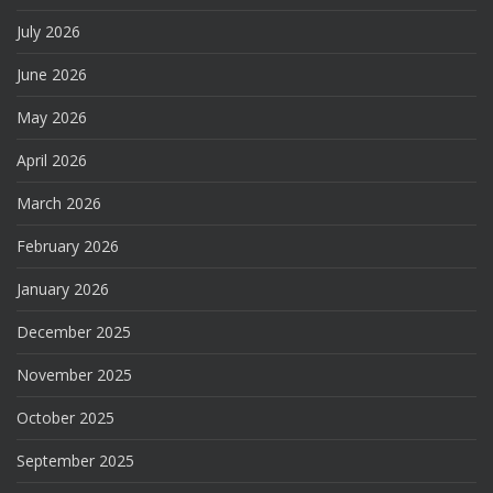
July 2026
June 2026
May 2026
April 2026
March 2026
February 2026
January 2026
December 2025
November 2025
October 2025
September 2025