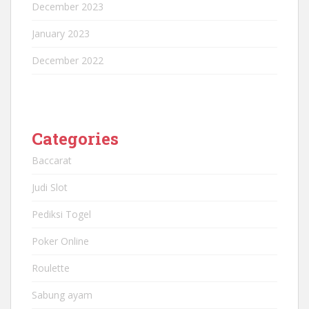
December 2023
January 2023
December 2022
Categories
Baccarat
Judi Slot
Pediksi Togel
Poker Online
Roulette
Sabung ayam