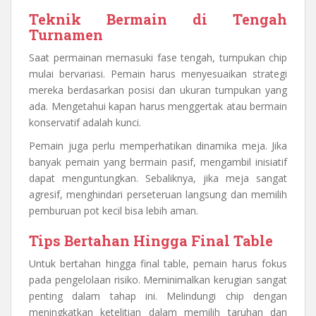
Teknik Bermain di Tengah
Turnamen
Saat permainan memasuki fase tengah, tumpukan chip
mulai bervariasi. Pemain harus menyesuaikan strategi
mereka berdasarkan posisi dan ukuran tumpukan yang
ada. Mengetahui kapan harus menggertak atau bermain
konservatif adalah kunci.
Pemain juga perlu memperhatikan dinamika meja. Jika
banyak pemain yang bermain pasif, mengambil inisiatif
dapat menguntungkan. Sebaliknya, jika meja sangat
agresif, menghindari perseteruan langsung dan memilih
pemburuan pot kecil bisa lebih aman.
Tips Bertahan Hingga Final Table
Untuk bertahan hingga final table, pemain harus fokus
pada pengelolaan risiko. Meminimalkan kerugian sangat
penting dalam tahap ini. Melindungi chip dengan
meningkatkan ketelitian dalam memilih taruhan dan