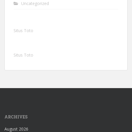
Uncategorized
Situs Toto
Situs Toto
ARCHIVES
August 2026