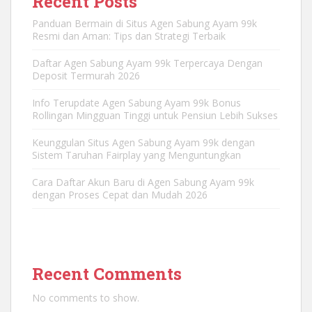
Recent Posts
Panduan Bermain di Situs Agen Sabung Ayam 99k
Resmi dan Aman: Tips dan Strategi Terbaik
Daftar Agen Sabung Ayam 99k Terpercaya Dengan
Deposit Termurah 2026
Info Terupdate Agen Sabung Ayam 99k Bonus
Rollingan Mingguan Tinggi untuk Pensiun Lebih Sukses
Keunggulan Situs Agen Sabung Ayam 99k dengan
Sistem Taruhan Fairplay yang Menguntungkan
Cara Daftar Akun Baru di Agen Sabung Ayam 99k
dengan Proses Cepat dan Mudah 2026
Recent Comments
No comments to show.