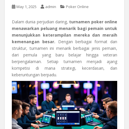
May 1, 2025
admin
Poker Online
Dalam dunia perjudian daring,
turnamen poker online
menawarkan peluang menarik bagi pemain untuk
menunjukkan keterampilan mereka dan meraih
kemenangan besar.
Dengan berbagai format dan
struktur, turnamen ini menarik berbagai jenis pemain,
dari pemula yang baru belajar hingga veteran
berpengalaman. Setiap turnamen menjadi ajang
kompetisi di mana strategi, kecerdasan, dan
keberuntungan berpadu.