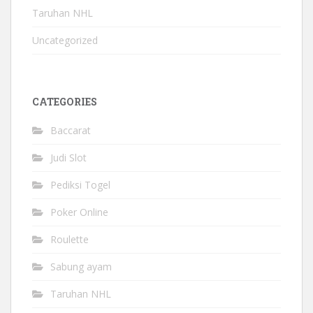
Taruhan NHL
Uncategorized
CATEGORIES
Baccarat
Judi Slot
Pediksi Togel
Poker Online
Roulette
Sabung ayam
Taruhan NHL