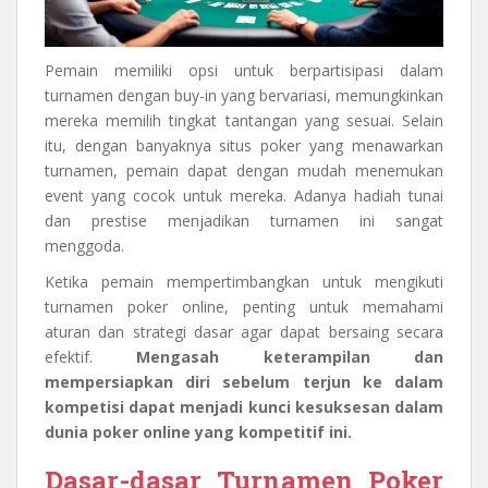
Pemain memiliki opsi untuk berpartisipasi dalam
turnamen dengan buy-in yang bervariasi, memungkinkan
mereka memilih tingkat tantangan yang sesuai. Selain
itu, dengan banyaknya situs poker yang menawarkan
turnamen, pemain dapat dengan mudah menemukan
event yang cocok untuk mereka. Adanya hadiah tunai
dan prestise menjadikan turnamen ini sangat
menggoda.
Ketika pemain mempertimbangkan untuk mengikuti
turnamen poker online, penting untuk memahami
aturan dan strategi dasar agar dapat bersaing secara
efektif.
Mengasah keterampilan dan
mempersiapkan diri sebelum terjun ke dalam
kompetisi dapat menjadi kunci kesuksesan dalam
dunia poker online yang kompetitif ini.
Dasar-dasar Turnamen Poker