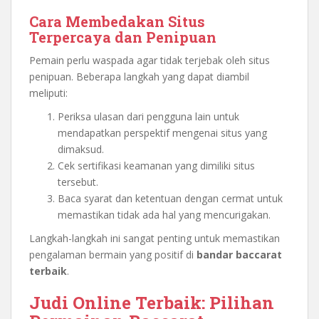
Cara Membedakan Situs
Terpercaya dan Penipuan
Pemain perlu waspada agar tidak terjebak oleh situs
penipuan. Beberapa langkah yang dapat diambil
meliputi:
Periksa ulasan dari pengguna lain untuk
mendapatkan perspektif mengenai situs yang
dimaksud.
Cek sertifikasi keamanan yang dimiliki situs
tersebut.
Baca syarat dan ketentuan dengan cermat untuk
memastikan tidak ada hal yang mencurigakan.
Langkah-langkah ini sangat penting untuk memastikan
pengalaman bermain yang positif di
bandar baccarat
terbaik
.
Judi Online Terbaik: Pilihan