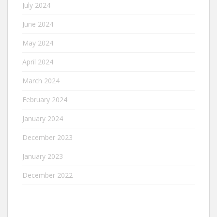
July 2024
June 2024
May 2024
April 2024
March 2024
February 2024
January 2024
December 2023
January 2023
December 2022