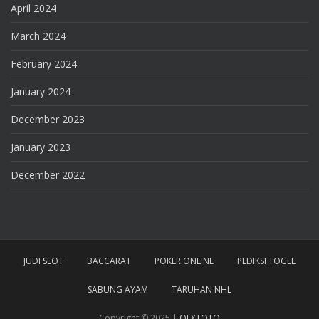
April 2024
March 2024
February 2024
January 2024
December 2023
January 2023
December 2022
JUDI SLOT
BACCARAT
POKER ONLINE
PEDIKSI TOGEL
SABUNG AYAM
TARUHAN NHL
Copyright © 2025 |
OLXTOTO