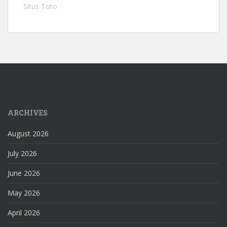
Situs Toto
ARCHIVES
August 2026
July 2026
June 2026
May 2026
April 2026