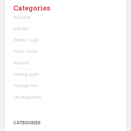
Categories
Baccarat
Judi Slot
Pediksi Togel
Poker Online
Roulette
Sabung ayam
Taruhan NHL
Uncategorized
CATEGORIES