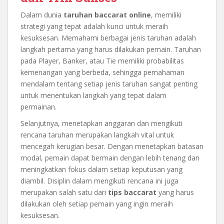
Dalam dunia
taruhan baccarat online
, memiliki
strategi yang tepat adalah kunci untuk meraih
kesuksesan. Memahami berbagai jenis taruhan adalah
langkah pertama yang harus dilakukan pemain. Taruhan
pada Player, Banker, atau Tie memiliki probabilitas
kemenangan yang berbeda, sehingga pemahaman
mendalam tentang setiap jenis taruhan sangat penting
untuk menentukan langkah yang tepat dalam
permainan.
Selanjutnya, menetapkan anggaran dan mengikuti
rencana taruhan merupakan langkah vital untuk
mencegah kerugian besar. Dengan menetapkan batasan
modal, pemain dapat bermain dengan lebih tenang dan
meningkatkan fokus dalam setiap keputusan yang
diambil. Disiplin dalam mengikuti rencana ini juga
merupakan salah satu dari
tips baccarat
yang harus
dilakukan oleh setiap pemain yang ingin meraih
kesuksesan.