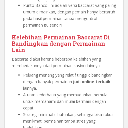
Punto Banco: Ini adalah versi baccarat yang paling
umum dimainkan, dengan pemain hanya bertaruh
pada hasil permainan tanpa mengontrol
permainan itu sendiri.
Kelebihan Permainan Baccarat Di
Bandingkan dengan Permainan
Lain
Baccarat diakui karena beberapa kelebihan yang
membedakannya dari permainan kasino lainnya:
Peluang menang yang relatif tinggi dibandingkan
dengan banyak permainan
judi online terbaik
lainnya.
Aturan sederhana yang memudahkan pemula
untuk memahami dan mulai bermain dengan
cepat.
Strategi minimal dibutuhkan, sehingga bisa fokus
menikmati permainan tanpa stres yang
berlebihan.