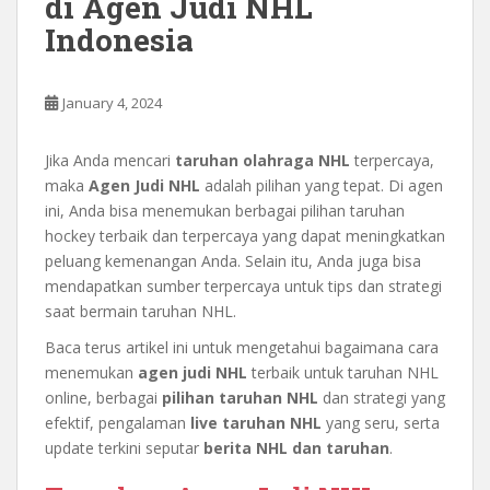
di Agen Judi NHL
Indonesia
January 4, 2024
Jika Anda mencari
taruhan olahraga NHL
terpercaya,
maka
Agen Judi NHL
adalah pilihan yang tepat. Di agen
ini, Anda bisa menemukan berbagai pilihan taruhan
hockey terbaik dan terpercaya yang dapat meningkatkan
peluang kemenangan Anda. Selain itu, Anda juga bisa
mendapatkan sumber terpercaya untuk tips dan strategi
saat bermain taruhan NHL.
Baca terus artikel ini untuk mengetahui bagaimana cara
menemukan
agen judi NHL
terbaik untuk taruhan NHL
online, berbagai
pilihan taruhan NHL
dan strategi yang
efektif, pengalaman
live taruhan NHL
yang seru, serta
update terkini seputar
berita NHL dan taruhan
.