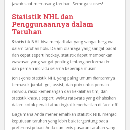
jawab saat memasang taruhan. Semoga sukses!
Statistik NHL dan
Penggunaannya dalam
Taruhan
Statistik NHL
bisa menjadi alat yang sangat berguna
dalam taruhan hoki. Dalam olahraga yang sangat padat
dan cepat seperti hockey, statistik dapat memberikan
wawasan yang sangat penting tentang performa tim
dan pemain individu selama beberapa musim.
Jenis-jenis statistik NHL yang paling umum diantaranya
termasuk jumlah gol, assist, dan poin untuk pemain
individu, rasio kemenangan dan kekalahan tim, dan
statistik khusus seperti waktu rata-rata yang dihabiskan
dalam kotak penalti atau tingkat keberhasilan di face-off.
Bagaimana Anda menerjemahkan statistik NHL menjadi
keputusan taruhan yang lebih baik tergantung pada
preferensi pribadi Anda dan jenis pasaran taruhan yang