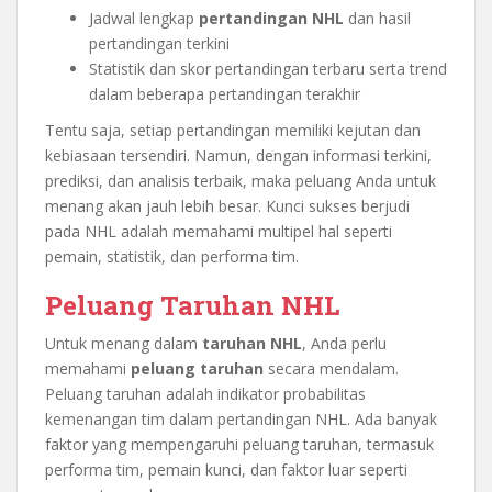
Jadwal lengkap
pertandingan NHL
dan hasil
pertandingan terkini
Statistik dan skor pertandingan terbaru serta trend
dalam beberapa pertandingan terakhir
Tentu saja, setiap pertandingan memiliki kejutan dan
kebiasaan tersendiri. Namun, dengan informasi terkini,
prediksi, dan analisis terbaik, maka peluang Anda untuk
menang akan jauh lebih besar. Kunci sukses berjudi
pada NHL adalah memahami multipel hal seperti
pemain, statistik, dan performa tim.
Peluang Taruhan NHL
Untuk menang dalam
taruhan NHL
, Anda perlu
memahami
peluang taruhan
secara mendalam.
Peluang taruhan adalah indikator probabilitas
kemenangan tim dalam pertandingan NHL. Ada banyak
faktor yang mempengaruhi peluang taruhan, termasuk
performa tim, pemain kunci, dan faktor luar seperti