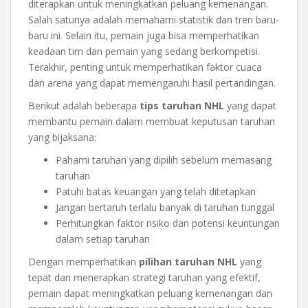
diterapkan untuk meningkatkan peluang kemenangan.
Salah satunya adalah memahami statistik dan tren baru-
baru ini. Selain itu, pemain juga bisa memperhatikan
keadaan tim dan pemain yang sedang berkompetisi.
Terakhir, penting untuk memperhatikan faktor cuaca
dan arena yang dapat memengaruhi hasil pertandingan.
Berikut adalah beberapa
tips taruhan NHL
yang dapat
membantu pemain dalam membuat keputusan taruhan
yang bijaksana:
Pahami taruhan yang dipilih sebelum memasang
taruhan
Patuhi batas keuangan yang telah ditetapkan
Jangan bertaruh terlalu banyak di taruhan tunggal
Perhitungkan faktor risiko dan potensi keuntungan
dalam setiap taruhan
Dengan memperhatikan
pilihan taruhan NHL
yang
tepat dan menerapkan strategi taruhan yang efektif,
pemain dapat meningkatkan peluang kemenangan dan