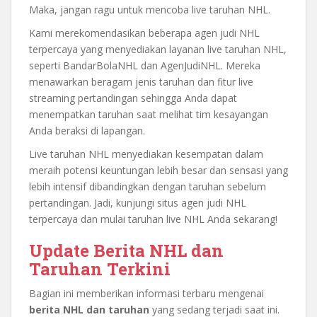
Maka, jangan ragu untuk mencoba live taruhan NHL.
Kami merekomendasikan beberapa agen judi NHL
terpercaya yang menyediakan layanan live taruhan NHL,
seperti BandarBolaNHL dan AgenJudiNHL. Mereka
menawarkan beragam jenis taruhan dan fitur live
streaming pertandingan sehingga Anda dapat
menempatkan taruhan saat melihat tim kesayangan
Anda beraksi di lapangan.
Live taruhan NHL menyediakan kesempatan dalam
meraih potensi keuntungan lebih besar dan sensasi yang
lebih intensif dibandingkan dengan taruhan sebelum
pertandingan. Jadi, kunjungi situs agen judi NHL
terpercaya dan mulai taruhan live NHL Anda sekarang!
Update Berita NHL dan
Taruhan Terkini
Bagian ini memberikan informasi terbaru mengenai
berita NHL dan taruhan
yang sedang terjadi saat ini.