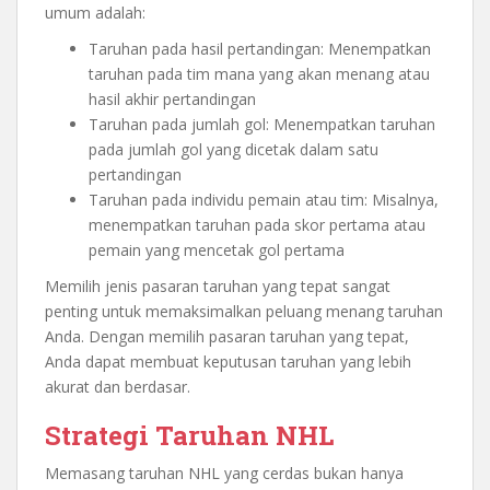
umum adalah:
Taruhan pada hasil pertandingan: Menempatkan
taruhan pada tim mana yang akan menang atau
hasil akhir pertandingan
Taruhan pada jumlah gol: Menempatkan taruhan
pada jumlah gol yang dicetak dalam satu
pertandingan
Taruhan pada individu pemain atau tim: Misalnya,
menempatkan taruhan pada skor pertama atau
pemain yang mencetak gol pertama
Memilih jenis pasaran taruhan yang tepat sangat
penting untuk memaksimalkan peluang menang taruhan
Anda. Dengan memilih pasaran taruhan yang tepat,
Anda dapat membuat keputusan taruhan yang lebih
akurat dan berdasar.
Strategi Taruhan NHL
Memasang taruhan NHL yang cerdas bukan hanya