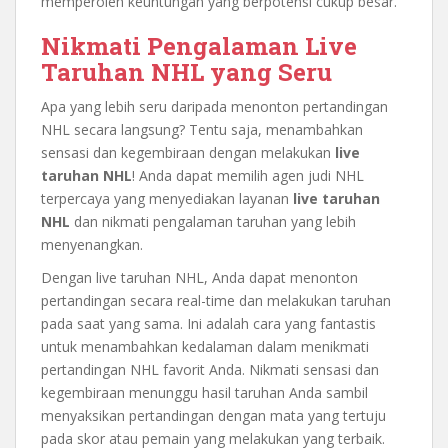
memperoleh keuntungan yang berpotensi cukup besar.
Nikmati Pengalaman Live
Taruhan NHL yang Seru
Apa yang lebih seru daripada menonton pertandingan
NHL secara langsung? Tentu saja, menambahkan
sensasi dan kegembiraan dengan melakukan
live
taruhan NHL
! Anda dapat memilih agen judi NHL
terpercaya yang menyediakan layanan
live taruhan
NHL
dan nikmati pengalaman taruhan yang lebih
menyenangkan.
Dengan live taruhan NHL, Anda dapat menonton
pertandingan secara real-time dan melakukan taruhan
pada saat yang sama. Ini adalah cara yang fantastis
untuk menambahkan kedalaman dalam menikmati
pertandingan NHL favorit Anda. Nikmati sensasi dan
kegembiraan menunggu hasil taruhan Anda sambil
menyaksikan pertandingan dengan mata yang tertuju
pada skor atau pemain yang melakukan yang terbaik.