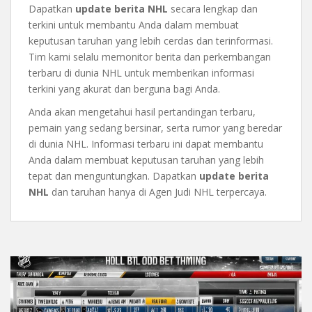
Dapatkan
update berita NHL
secara lengkap dan
terkini untuk membantu Anda dalam membuat
keputusan taruhan yang lebih cerdas dan terinformasi.
Tim kami selalu memonitor berita dan perkembangan
terbaru di dunia NHL untuk memberikan informasi
terkini yang akurat dan berguna bagi Anda.
Anda akan mengetahui hasil pertandingan terbaru,
pemain yang sedang bersinar, serta rumor yang beredar
di dunia NHL. Informasi terbaru ini dapat membantu
Anda dalam membuat keputusan taruhan yang lebih
tepat dan menguntungkan. Dapatkan
update berita
NHL
dan taruhan hanya di Agen Judi NHL terpercaya.