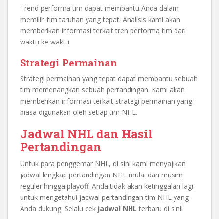
Trend performa tim dapat membantu Anda dalam
memilih tim taruhan yang tepat. Analisis kami akan
memberikan informasi terkait tren performa tim dari
waktu ke waktu.
Strategi Permainan
Strategi permainan yang tepat dapat membantu sebuah
tim memenangkan sebuah pertandingan. Kami akan
memberikan informasi terkait strategi permainan yang
biasa digunakan oleh setiap tim NHL.
Jadwal NHL dan Hasil
Pertandingan
Untuk para penggemar NHL, di sini kami menyajikan
jadwal lengkap pertandingan NHL mulai dari musim
reguler hingga playoff. Anda tidak akan ketinggalan lagi
untuk mengetahui jadwal pertandingan tim NHL yang
Anda dukung. Selalu cek
jadwal NHL
terbaru di sini!