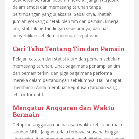
dalam emosi dan memasang taruhan tanpa
pertimbangan yang bijaksana. Sebaliknya, lihatlah
jumlah gol yang dicetak oleh tim dan pemain, kinerja
tim, statistik pertandingan sebelumnya, dan hasil
penyelidikan sebelum membuat keputusan.
Cari Tahu Tentang Tim dan Pemain
Pelajari catatan dan statistik tim dan pemain sebelum
memasang taruhan. Lihat bagaimana penampilan tim
dan pemain terkini dan juga bagaimana performa
mereka dalam pertandingan sebelumnya. Hal ini dapat
membantu Anda membuat keputusan taruhan yang
lebih informatif.
Mengatur Anggaran dan Waktu
Bermain
Tetapkan anggaran dan batasan waktu ketika bermain
taruhan NHL. Jangan terlalu terbawa suasana hingga
lupa waktu dan anggaran yang sudah ditetapkan. Jangan