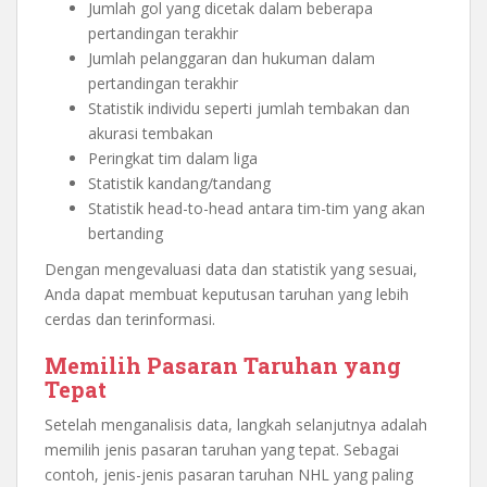
Jumlah gol yang dicetak dalam beberapa
pertandingan terakhir
Jumlah pelanggaran dan hukuman dalam
pertandingan terakhir
Statistik individu seperti jumlah tembakan dan
akurasi tembakan
Peringkat tim dalam liga
Statistik kandang/tandang
Statistik head-to-head antara tim-tim yang akan
bertanding
Dengan mengevaluasi data dan statistik yang sesuai,
Anda dapat membuat keputusan taruhan yang lebih
cerdas dan terinformasi.
Memilih Pasaran Taruhan yang
Tepat
Setelah menganalisis data, langkah selanjutnya adalah
memilih jenis pasaran taruhan yang tepat. Sebagai
contoh, jenis-jenis pasaran taruhan NHL yang paling