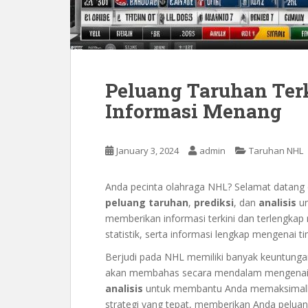
Peluang Taruhan Ter
Informasi Menang
January 3, 2024
admin
Taruhan NHL
Anda pecinta olahraga NHL? Selamat datang d
peluang taruhan
,
prediksi
, dan
analisis
un
memberikan informasi terkini dan terlengka
statistik, serta informasi lengkap mengenai t
Berjudi pada NHL memiliki banyak keuntungan 
akan membahas secara mendalam mengena
analisis
untuk membantu Anda memaksimalka
strategi yang tepat, memberikan Anda pelu