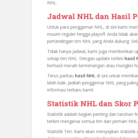
NHL.
Jadwal NHL dan Hasil 
Untuk para penggemar NHL, di sini kami meny
musim reguler hingga playoff. Anda tidak aka
pertandingan tim NHL yang Anda dukung. Sel
Tidak hanya jadwal, kami juga memberikan up
setiap tim NHL. Dengan update terkini
hasil
berhasil meraih kemenangan atau mungkin h
Terus pantau
hasil NHL
di sini untuk memba
lebih baik. Jadilah penggemar NHL yang palin
informasi terbaru kami!
Statistik NHL dan Skor 
Statistik adalah bagian penting dari taruhan
terkini mengenai semua tim dan pemain NHL
Statistik Tim: Kami akan menyajikan statistik