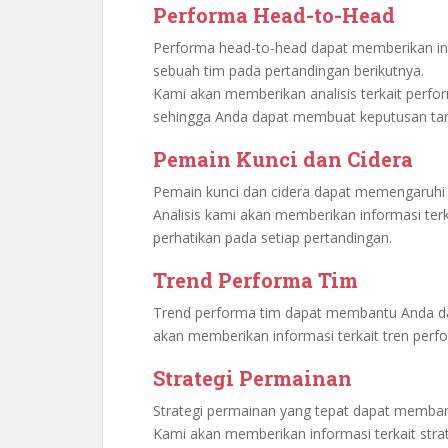
Performa Head-to-Head
Performa head-to-head dapat memberikan i
sebuah tim pada pertandingan berikutnya.
Kami akan memberikan analisis terkait perfo
sehingga Anda dapat membuat keputusan taru
Pemain Kunci dan Cidera
Pemain kunci dan cidera dapat memengaruhi 
Analisis kami akan memberikan informasi ter
perhatikan pada setiap pertandingan.
Trend Performa Tim
Trend performa tim dapat membantu Anda dal
akan memberikan informasi terkait tren perfo
Strategi Permainan
Strategi permainan yang tepat dapat memba
Kami akan memberikan informasi terkait stra