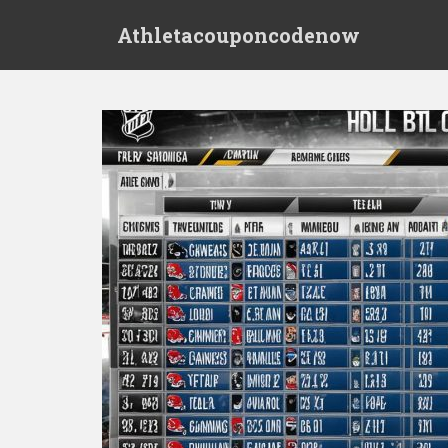
S
Athletacouponcodenow
k
i
p
t
o
m
a
i
n
c
o
n
t
e
n
t