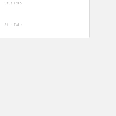
Situs Toto
Situs Toto