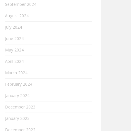
September 2024
August 2024
July 2024
June 2024
May 2024
April 2024
March 2024
February 2024
January 2024
December 2023
January 2023
December 2022