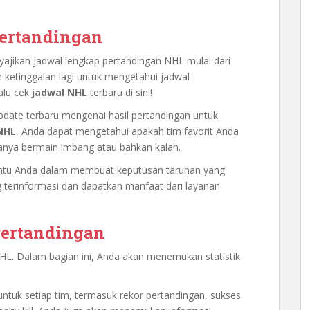
Pertandingan
ajikan jadwal lengkap pertandingan NHL mulai dari
n ketinggalan lagi untuk mengetahui jadwal
alu cek
jadwal NHL
terbaru di sini!
date terbaru mengenai hasil pertandingan untuk
 NHL
, Anda dapat mengetahui apakah tim favorit Anda
anya bermain imbang atau bahkan kalah.
ntu Anda dalam membuat keputusan taruhan yang
g terinformasi dan dapatkan manfaat dari layanan
Pertandingan
 NHL. Dalam bagian ini, Anda akan menemukan statistik
.
 untuk setiap tim, termasuk rekor pertandingan, sukses