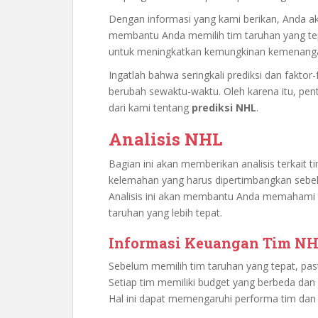
Dengan informasi yang kami berikan, Anda a
membantu Anda memilih tim taruhan yang tep
untuk meningkatkan kemungkinan kemenang
Ingatlah bahwa seringkali prediksi dan fakto
berubah sewaktu-waktu. Oleh karena itu, pent
dari kami tentang
prediksi NHL
.
Analisis NHL
Bagian ini akan memberikan analisis terkait
kelemahan yang harus dipertimbangkan seb
Analisis ini akan membantu Anda memahami
taruhan yang lebih tepat.
Informasi Keuangan Tim N
Sebelum memilih tim taruhan yang tepat, pa
Setiap tim memiliki budget yang berbeda dan
Hal ini dapat memengaruhi performa tim dan