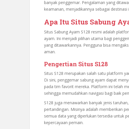
banyak penggemar. Pengalaman yang ditawa
keamanan, menjadikannya sebagai destinasi i
Apa Itu Situs Sabung A
Situs Sabung Ayam S128 resmi adalah platfo
ayam. Ini menjadi pilihan utama bagi pengge
yang ditawarkannya. Pengguna bisa mengaks
aman.
Pengertian Situs S128
Situs S128 merupakan salah satu platform ya
Di sini, penggemar sabung ayam dapat menya
pada tim favorit mereka. Platform ini tela
sehingga memudahkan navigasi bagi baik p
S128 juga menawarkan banyak jenis taruhan, 
pertandingan. Misinya adalah memberikan pe
semua data yang diperlukan tersedia untuk pe
kepercayaan pemain.