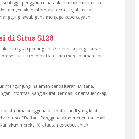
tur, sehingga pengguna diharapkan untuk memahami
ini menyediakan informasi terkait legalitas dan
ertanggung jawab guna menjaga kepercayaan
i di Situs S128
rupakan langkah penting untuk memulai pengalaman
pa proses untuk memastikan akun mereka aman dan
rus mengunjungi halaman pendaftaran. Di sana,
engan informasi yang akurat, termasuk nama lengkap,
embuat nama pengguna dan kata sandi yang kuat.
 klik tombol “Daftar”. Pengguna akan menerima email
fkan akun mereka. Klik tautan tersebut untuk