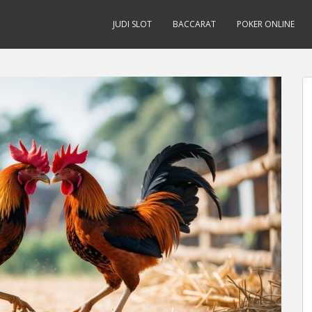
JUDI SLOT
BACCARAT
POKER ONLINE