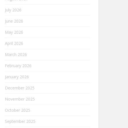
July 2026
June 2026
May 2026
April 2026
March 2026
February 2026
January 2026
December 2025
November 2025
October 2025
September 2025