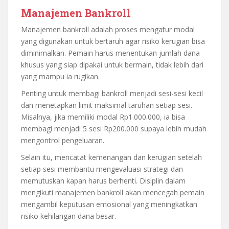
Manajemen Bankroll
Manajemen bankroll adalah proses mengatur modal
yang digunakan untuk bertaruh agar risiko kerugian bisa
diminimalkan. Pemain harus menentukan jumlah dana
khusus yang siap dipakai untuk bermain, tidak lebih dari
yang mampu ia rugikan.
Penting untuk membagi bankroll menjadi sesi-sesi kecil
dan menetapkan limit maksimal taruhan setiap sesi.
Misalnya, jika memiliki modal Rp1.000.000, ia bisa
membagi menjadi 5 sesi Rp200.000 supaya lebih mudah
mengontrol pengeluaran.
Selain itu, mencatat kemenangan dan kerugian setelah
setiap sesi membantu mengevaluasi strategi dan
memutuskan kapan harus berhenti. Disiplin dalam
mengikuti manajemen bankroll akan mencegah pemain
mengambil keputusan emosional yang meningkatkan
risiko kehilangan dana besar.