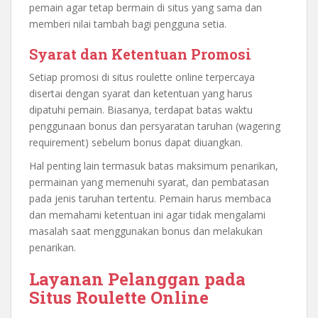
pemain agar tetap bermain di situs yang sama dan
memberi nilai tambah bagi pengguna setia.
Syarat dan Ketentuan Promosi
Setiap promosi di situs roulette online terpercaya
disertai dengan syarat dan ketentuan yang harus
dipatuhi pemain. Biasanya, terdapat batas waktu
penggunaan bonus dan persyaratan taruhan (wagering
requirement) sebelum bonus dapat diuangkan.
Hal penting lain termasuk batas maksimum penarikan,
permainan yang memenuhi syarat, dan pembatasan
pada jenis taruhan tertentu. Pemain harus membaca
dan memahami ketentuan ini agar tidak mengalami
masalah saat menggunakan bonus dan melakukan
penarikan.
Layanan Pelanggan pada
Situs Roulette Online