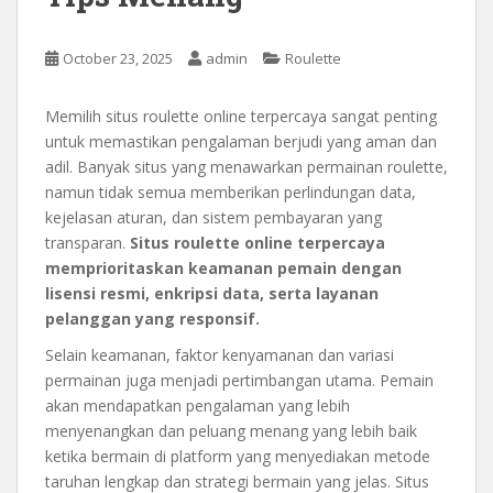
October 23, 2025
admin
Roulette
Memilih situs roulette online terpercaya sangat penting
untuk memastikan pengalaman berjudi yang aman dan
adil. Banyak situs yang menawarkan permainan roulette,
namun tidak semua memberikan perlindungan data,
kejelasan aturan, dan sistem pembayaran yang
transparan.
Situs roulette online terpercaya
memprioritaskan keamanan pemain dengan
lisensi resmi, enkripsi data, serta layanan
pelanggan yang responsif.
Selain keamanan, faktor kenyamanan dan variasi
permainan juga menjadi pertimbangan utama. Pemain
akan mendapatkan pengalaman yang lebih
menyenangkan dan peluang menang yang lebih baik
ketika bermain di platform yang menyediakan metode
taruhan lengkap dan strategi bermain yang jelas. Situs