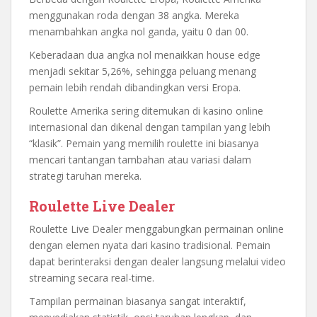
menggunakan roda dengan 38 angka. Mereka
menambahkan angka nol ganda, yaitu 0 dan 00.
Keberadaan dua angka nol menaikkan house edge
menjadi sekitar 5,26%, sehingga peluang menang
pemain lebih rendah dibandingkan versi Eropa.
Roulette Amerika sering ditemukan di kasino online
internasional dan dikenal dengan tampilan yang lebih
“klasik”. Pemain yang memilih roulette ini biasanya
mencari tantangan tambahan atau variasi dalam
strategi taruhan mereka.
Roulette Live Dealer
Roulette Live Dealer menggabungkan permainan online
dengan elemen nyata dari kasino tradisional. Pemain
dapat berinteraksi dengan dealer langsung melalui video
streaming secara real-time.
Tampilan permainan biasanya sangat interaktif,