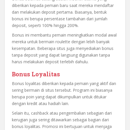
diberikan kepada pemain baru saat mereka mendaftar
dan melakukan deposit pertama. Biasanya, bentuk
bonus ini berupa persentase tambahan dari jumlah
deposit, seperti 100% hingga 200%.
Bonus ini membantu pemain meningkatkan modal awal
mereka untuk bermain roulette dengan lebih banyak
kesempatan. Beberapa situs juga menyediakan bonus
tanpa deposit yang dapat langsung digunakan tanpa
harus melakukan deposit terlebih dahulu.
Bonus Loyalitas
Bonus loyalitas diberikan kepada pemain yang aktif dan
sering bermain di situs tersebut. Program ini biasanya
berupa poin yang dapat dikumpulkan untuk ditukar
dengan kredit atau hadiah lain.
Selain itu, cashback atau pengembalian sebagian dari
kerugian juga sering ditawarkan sebagai bagian dari
bonus loyalitas. Promosi ini bertujuan untuk menjaga