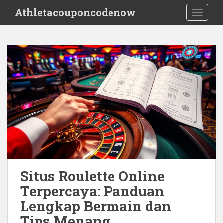
S
Athletacouponcodenow
TOGGLE
k
i
p
t
o
m
a
i
n
c
o
n
t
e
Situs Roulette Online
n
Terpercaya: Panduan
t
Lengkap Bermain dan
Tips Menang