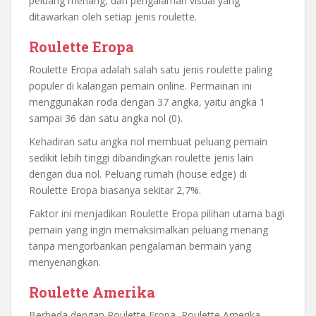
peluang menang, dan pengalaman visual yang
ditawarkan oleh setiap jenis roulette.
Roulette Eropa
Roulette Eropa adalah salah satu jenis roulette paling
populer di kalangan pemain online. Permainan ini
menggunakan roda dengan 37 angka, yaitu angka 1
sampai 36 dan satu angka nol (0).
Kehadiran satu angka nol membuat peluang pemain
sedikit lebih tinggi dibandingkan roulette jenis lain
dengan dua nol. Peluang rumah (house edge) di
Roulette Eropa biasanya sekitar 2,7%.
Faktor ini menjadikan Roulette Eropa pilihan utama bagi
pemain yang ingin memaksimalkan peluang menang
tanpa mengorbankan pengalaman bermain yang
menyenangkan.
Roulette Amerika
Berbeda dengan Roulette Eropa, Roulette Amerika