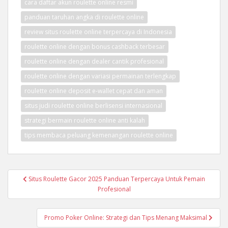
cara daftar akun roulette online resmi
panduan taruhan angka di roulette online
review situs roulette online terpercaya di Indonesia
roulette online dengan bonus cashback terbesar
roulette online dengan dealer cantik profesional
roulette online dengan variasi permainan terlengkap
roulette online deposit e-wallet cepat dan aman
situs judi roulette online berlisensi internasional
strategi bermain roulette online anti kalah
tips membaca peluang kemenangan roulette online
Post
Situs Roulette Gacor 2025 Panduan Terpercaya Untuk Pemain
navigation
Profesional
Promo Poker Online: Strategi dan Tips Menang Maksimal