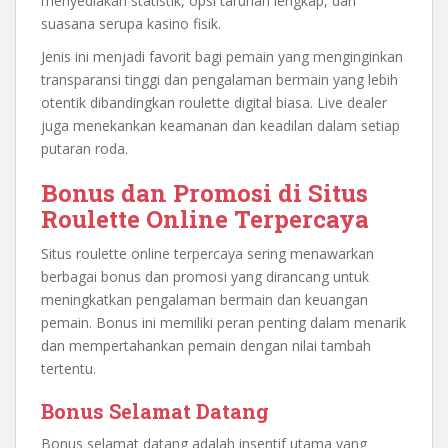
menyediakan statistik, opsi taruhan lengkap, dan
suasana serupa kasino fisik.
Jenis ini menjadi favorit bagi pemain yang menginginkan
transparansi tinggi dan pengalaman bermain yang lebih
otentik dibandingkan roulette digital biasa. Live dealer
juga menekankan keamanan dan keadilan dalam setiap
putaran roda.
Bonus dan Promosi di Situs
Roulette Online Terpercaya
Situs roulette online terpercaya sering menawarkan
berbagai bonus dan promosi yang dirancang untuk
meningkatkan pengalaman bermain dan keuangan
pemain. Bonus ini memiliki peran penting dalam menarik
dan mempertahankan pemain dengan nilai tambah
tertentu.
Bonus Selamat Datang
Bonus selamat datang adalah insentif utama yang