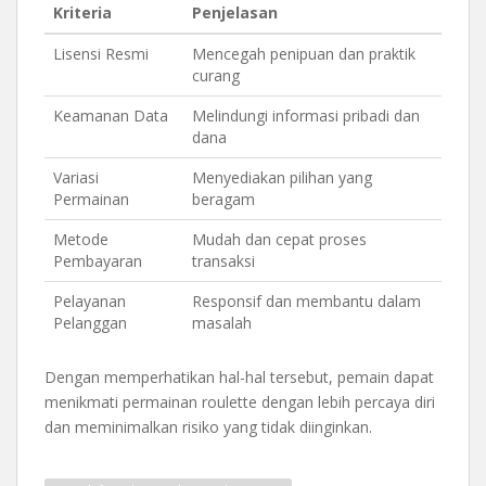
Kriteria
Penjelasan
Lisensi Resmi
Mencegah penipuan dan praktik
curang
Keamanan Data
Melindungi informasi pribadi dan
dana
Variasi
Menyediakan pilihan yang
Permainan
beragam
Metode
Mudah dan cepat proses
Pembayaran
transaksi
Pelayanan
Responsif dan membantu dalam
Pelanggan
masalah
Dengan memperhatikan hal-hal tersebut, pemain dapat
menikmati permainan roulette dengan lebih percaya diri
dan meminimalkan risiko yang tidak diinginkan.