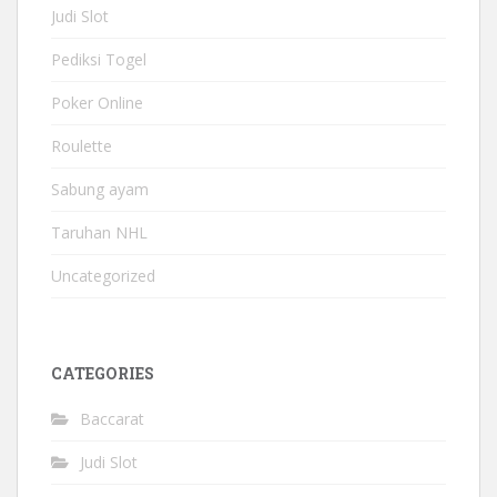
Judi Slot
Pediksi Togel
Poker Online
Roulette
Sabung ayam
Taruhan NHL
Uncategorized
CATEGORIES
Baccarat
Judi Slot