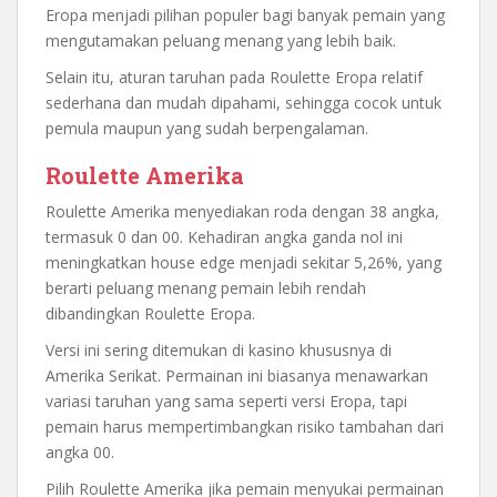
Eropa menjadi pilihan populer bagi banyak pemain yang
mengutamakan peluang menang yang lebih baik.
Selain itu, aturan taruhan pada Roulette Eropa relatif
sederhana dan mudah dipahami, sehingga cocok untuk
pemula maupun yang sudah berpengalaman.
Roulette Amerika
Roulette Amerika menyediakan roda dengan 38 angka,
termasuk 0 dan 00. Kehadiran angka ganda nol ini
meningkatkan house edge menjadi sekitar 5,26%, yang
berarti peluang menang pemain lebih rendah
dibandingkan Roulette Eropa.
Versi ini sering ditemukan di kasino khususnya di
Amerika Serikat. Permainan ini biasanya menawarkan
variasi taruhan yang sama seperti versi Eropa, tapi
pemain harus mempertimbangkan risiko tambahan dari
angka 00.
Pilih Roulette Amerika jika pemain menyukai permainan