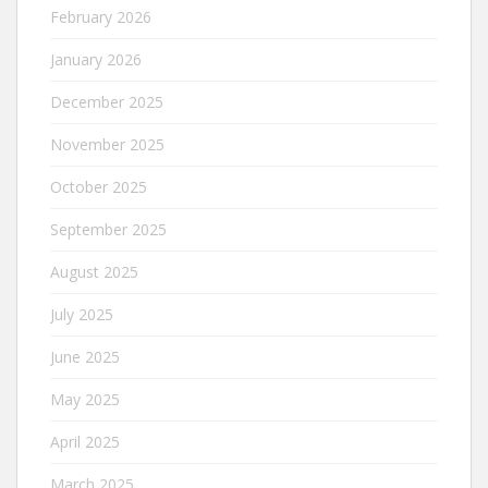
February 2026
January 2026
December 2025
November 2025
October 2025
September 2025
August 2025
July 2025
June 2025
May 2025
April 2025
March 2025