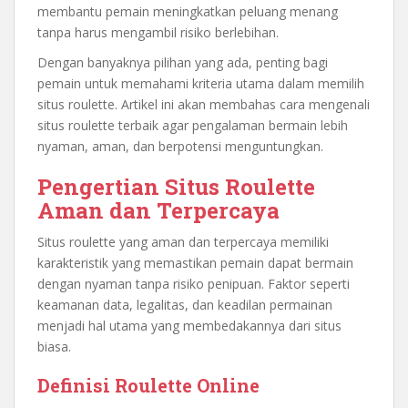
membantu pemain meningkatkan peluang menang
tanpa harus mengambil risiko berlebihan.
Dengan banyaknya pilihan yang ada, penting bagi
pemain untuk memahami kriteria utama dalam memilih
situs roulette. Artikel ini akan membahas cara mengenali
situs roulette terbaik agar pengalaman bermain lebih
nyaman, aman, dan berpotensi menguntungkan.
Pengertian Situs Roulette
Aman dan Terpercaya
Situs roulette yang aman dan terpercaya memiliki
karakteristik yang memastikan pemain dapat bermain
dengan nyaman tanpa risiko penipuan. Faktor seperti
keamanan data, legalitas, dan keadilan permainan
menjadi hal utama yang membedakannya dari situs
biasa.
Definisi Roulette Online