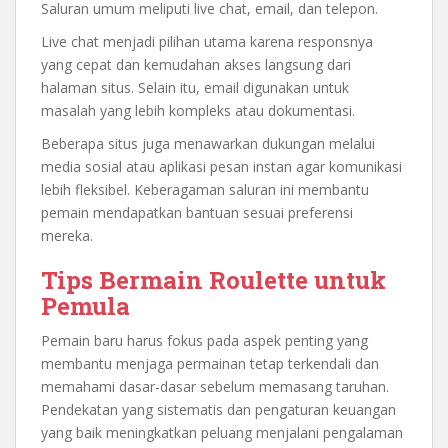
Saluran umum meliputi live chat, email, dan telepon.
Live chat menjadi pilihan utama karena responsnya
yang cepat dan kemudahan akses langsung dari
halaman situs. Selain itu, email digunakan untuk
masalah yang lebih kompleks atau dokumentasi.
Beberapa situs juga menawarkan dukungan melalui
media sosial atau aplikasi pesan instan agar komunikasi
lebih fleksibel. Keberagaman saluran ini membantu
pemain mendapatkan bantuan sesuai preferensi
mereka.
Tips Bermain Roulette untuk
Pemula
Pemain baru harus fokus pada aspek penting yang
membantu menjaga permainan tetap terkendali dan
memahami dasar-dasar sebelum memasang taruhan.
Pendekatan yang sistematis dan pengaturan keuangan
yang baik meningkatkan peluang menjalani pengalaman