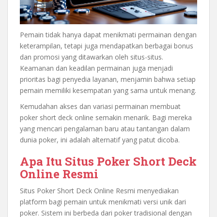
Pemain tidak hanya dapat menikmati permainan dengan
keterampilan, tetapi juga mendapatkan berbagai bonus
dan promosi yang ditawarkan oleh situs-situs.
Keamanan dan keadilan permainan juga menjadi
prioritas bagi penyedia layanan, menjamin bahwa setiap
pemain memiliki kesempatan yang sama untuk menang.
Kemudahan akses dan variasi permainan membuat
poker short deck online semakin menarik. Bagi mereka
yang mencari pengalaman baru atau tantangan dalam
dunia poker, ini adalah alternatif yang patut dicoba.
Apa Itu Situs Poker Short Deck
Online Resmi
Situs Poker Short Deck Online Resmi menyediakan
platform bagi pemain untuk menikmati versi unik dari
poker. Sistem ini berbeda dari poker tradisional dengan