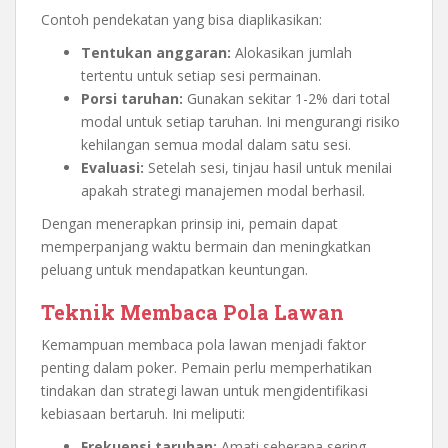
Contoh pendekatan yang bisa diaplikasikan:
Tentukan anggaran:
Alokasikan jumlah
tertentu untuk setiap sesi permainan.
Porsi taruhan:
Gunakan sekitar 1-2% dari total
modal untuk setiap taruhan. Ini mengurangi risiko
kehilangan semua modal dalam satu sesi.
Evaluasi:
Setelah sesi, tinjau hasil untuk menilai
apakah strategi manajemen modal berhasil.
Dengan menerapkan prinsip ini, pemain dapat
memperpanjang waktu bermain dan meningkatkan
peluang untuk mendapatkan keuntungan.
Teknik Membaca Pola Lawan
Kemampuan membaca pola lawan menjadi faktor
penting dalam poker. Pemain perlu memperhatikan
tindakan dan strategi lawan untuk mengidentifikasi
kebiasaan bertaruh. Ini meliputi:
Frekuensi taruhan:
Amati seberapa sering