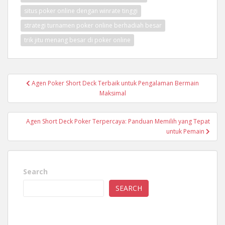
situs poker online dengan winrate tinggi
strategi turnamen poker online berhadiah besar
trik jitu menang besar di poker online
Post
Agen Poker Short Deck Terbaik untuk Pengalaman Bermain
navigation
Maksimal
Agen Short Deck Poker Terpercaya: Panduan Memilih yang Tepat
untuk Pemain
Search
SEARCH