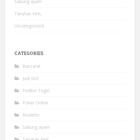
Sabung ayam
Taruhan NHL
Uncategorized
CATEGORIES
Baccarat
Judi Slot
Pediksi Togel
Poker Online
Roulette
Sabung ayam
Taruhan NHL