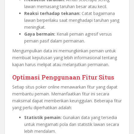
lawan memasang taruhan besar atau kecil.
Reaksi terhadap tekanan:
Catat bagaimana
lawan berperilaku saat menghadapi taruhan yang
meningkat.
Gaya bermain:
Kenali pemain agresif versus
pemain pasif dalam permainan.
Mengumpulkan data ini memungkinkan pemain untuk
membuat keputusan yang lebih informasional tentang
kapan harus melipat atau melanjutkan permainan.
Optimasi Penggunaan Fitur Situs
Setiap situs poker online menawarkan fitur yang dapat
membantu pemain. Memanfaatkan fitur ini secara
maksimal dapat memberikan keunggulan. Beberapa fitur
yang perlu diperhatikan adalah:
Statistik pemain:
Gunakan data yang tersedia
untuk mengamati pola dan statistik lawan secara
lebih mendalam.