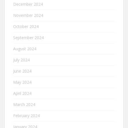
December 2024
November 2024
October 2024
September 2024
August 2024
July 2024
June 2024
May 2024
April 2024
March 2024
February 2024
January 2024