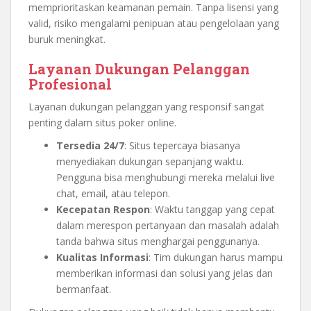
memprioritaskan keamanan pemain. Tanpa lisensi yang
valid, risiko mengalami penipuan atau pengelolaan yang
buruk meningkat.
Layanan Dukungan Pelanggan
Profesional
Layanan dukungan pelanggan yang responsif sangat
penting dalam situs poker online.
Tersedia 24/7
: Situs tepercaya biasanya
menyediakan dukungan sepanjang waktu.
Pengguna bisa menghubungi mereka melalui live
chat, email, atau telepon.
Kecepatan Respon
: Waktu tanggap yang cepat
dalam merespon pertanyaan dan masalah adalah
tanda bahwa situs menghargai penggunanya.
Kualitas Informasi
: Tim dukungan harus mampu
memberikan informasi dan solusi yang jelas dan
bermanfaat.