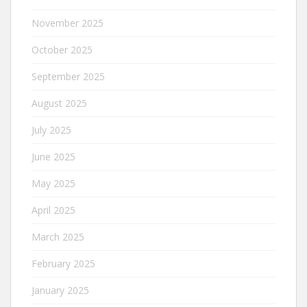
November 2025
October 2025
September 2025
August 2025
July 2025
June 2025
May 2025
April 2025
March 2025
February 2025
January 2025