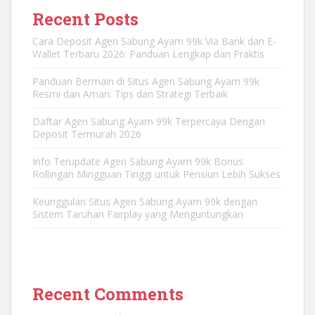
Recent Posts
Cara Deposit Agen Sabung Ayam 99k Via Bank dan E-
Wallet Terbaru 2026: Panduan Lengkap dan Praktis
Panduan Bermain di Situs Agen Sabung Ayam 99k
Resmi dan Aman: Tips dan Strategi Terbaik
Daftar Agen Sabung Ayam 99k Terpercaya Dengan
Deposit Termurah 2026
Info Terupdate Agen Sabung Ayam 99k Bonus
Rollingan Mingguan Tinggi untuk Pensiun Lebih Sukses
Keunggulan Situs Agen Sabung Ayam 99k dengan
Sistem Taruhan Fairplay yang Menguntungkan
Recent Comments