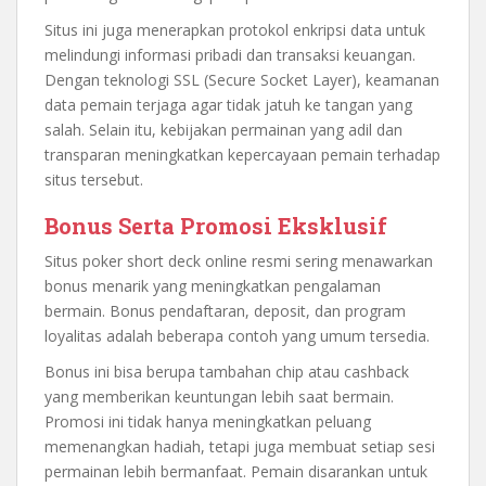
Situs ini juga menerapkan protokol enkripsi data untuk
melindungi informasi pribadi dan transaksi keuangan.
Dengan teknologi SSL (Secure Socket Layer), keamanan
data pemain terjaga agar tidak jatuh ke tangan yang
salah. Selain itu, kebijakan permainan yang adil dan
transparan meningkatkan kepercayaan pemain terhadap
situs tersebut.
Bonus Serta Promosi Eksklusif
Situs poker short deck online resmi sering menawarkan
bonus menarik yang meningkatkan pengalaman
bermain. Bonus pendaftaran, deposit, dan program
loyalitas adalah beberapa contoh yang umum tersedia.
Bonus ini bisa berupa tambahan chip atau cashback
yang memberikan keuntungan lebih saat bermain.
Promosi ini tidak hanya meningkatkan peluang
memenangkan hadiah, tetapi juga membuat setiap sesi
permainan lebih bermanfaat. Pemain disarankan untuk