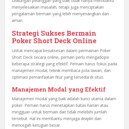
Dukungan pelanggan yang baik tidak hanya membantu
menyelesaikan masalah, tetapi juga menciptakan
pengalaman bermain yang lebih menyenangkan dan
aman.
Strategi Sukses Bermain
Poker Short Deck Online
Untuk mencapai kesuksesan dalam permainan Poker
Short Deck secara online, pemain perlu mengadopsi
beberapa strategi yang efektif. Pemain harus fokus pada
manajemen modal, teknik membaca pola lawan, dan
optimasi pemanfaatan fitur yang tersedia di situs.
Manajemen Modal yang Efektif
Manajemen modal yang baik adalah kunci utama dalam
poker. Pemain harus menetapkan batas harian atau
mingguan untuk bermain dan tidak melebihi jumlah
tersebut. Hal ini membantu menjaga disiplin dan
mencegah kerugian besar.