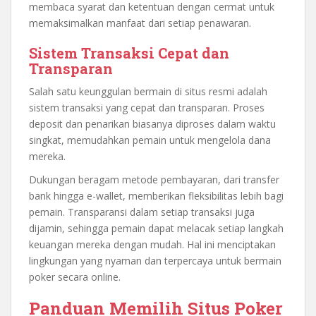
membaca syarat dan ketentuan dengan cermat untuk
memaksimalkan manfaat dari setiap penawaran.
Sistem Transaksi Cepat dan
Transparan
Salah satu keunggulan bermain di situs resmi adalah
sistem transaksi yang cepat dan transparan. Proses
deposit dan penarikan biasanya diproses dalam waktu
singkat, memudahkan pemain untuk mengelola dana
mereka.
Dukungan beragam metode pembayaran, dari transfer
bank hingga e-wallet, memberikan fleksibilitas lebih bagi
pemain. Transparansi dalam setiap transaksi juga
dijamin, sehingga pemain dapat melacak setiap langkah
keuangan mereka dengan mudah. Hal ini menciptakan
lingkungan yang nyaman dan terpercaya untuk bermain
poker secara online.
Panduan Memilih Situs Poker