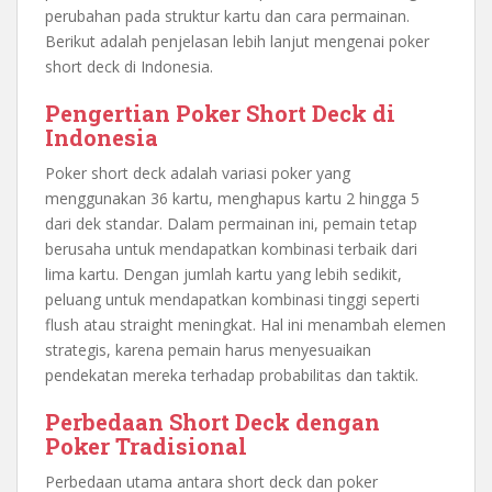
perubahan pada struktur kartu dan cara permainan.
Berikut adalah penjelasan lebih lanjut mengenai poker
short deck di Indonesia.
Pengertian Poker Short Deck di
Indonesia
Poker short deck adalah variasi poker yang
menggunakan 36 kartu, menghapus kartu 2 hingga 5
dari dek standar. Dalam permainan ini, pemain tetap
berusaha untuk mendapatkan kombinasi terbaik dari
lima kartu. Dengan jumlah kartu yang lebih sedikit,
peluang untuk mendapatkan kombinasi tinggi seperti
flush atau straight meningkat. Hal ini menambah elemen
strategis, karena pemain harus menyesuaikan
pendekatan mereka terhadap probabilitas dan taktik.
Perbedaan Short Deck dengan
Poker Tradisional
Perbedaan utama antara short deck dan poker