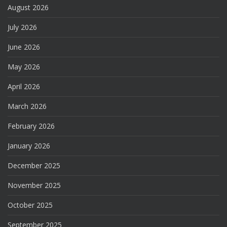
August 2026
July 2026
June 2026
May 2026
April 2026
March 2026
February 2026
January 2026
December 2025
November 2025
October 2025
September 2025