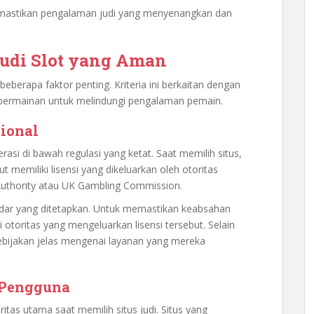
memastikan pengalaman judi yang menyenangkan dan
Judi Slot yang Aman
beberapa faktor penting. Kriteria ini berkaitan dengan
i permainan untuk melindungi pengalaman pemain.
sional
erasi di bawah regulasi yang ketat. Saat memilih situs,
 memiliki lisensi yang dikeluarkan oleh otoritas
 Authority atau UK Gambling Commission.
ndar yang ditetapkan. Untuk memastikan keabsahan
 otoritas yang mengeluarkan lisensi tersebut. Selain
kebijakan jelas mengenai layanan yang mereka
 Pengguna
tas utama saat memilih situs judi. Situs yang