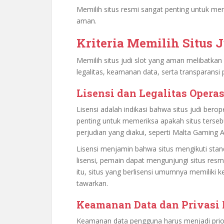
Memilih situs resmi sangat penting untuk 
aman.
Kriteria Memilih Situs 
Memilih situs judi slot yang aman melibatkan 
legalitas, keamanan data, serta transparans
Lisensi dan Legalitas Opera
Lisensi adalah indikasi bahwa situs judi berop
penting untuk memeriksa apakah situs tersebut
perjudian yang diakui, seperti Malta Gaming
Lisensi menjamin bahwa situs mengikuti sta
lisensi, pemain dapat mengunjungi situs resmi
itu, situs yang berlisensi umumnya memiliki 
tawarkan.
Keamanan Data dan Privasi
Keamanan data pengguna harus menjadi priori