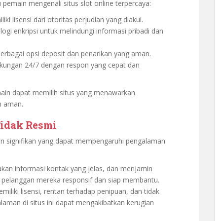
pemain mengenali situs slot online terpercaya:
ki lisensi dari otoritas perjudian yang diakui.
ogi enkripsi untuk melindungi informasi pribadi dan
erbagai opsi deposit dan penarikan yang aman.
kungan 24/7 dengan respon yang cepat dan
main dapat memilih situs yang menawarkan
h aman.
Tidak Resmi
aan signifikan yang dapat mempengaruhi pengalaman
iakan informasi kontak yang jelas, dan menjamin
n pelanggan mereka responsif dan siap membantu.
memiliki lisensi, rentan terhadap penipuan, dan tidak
man di situs ini dapat mengakibatkan kerugian