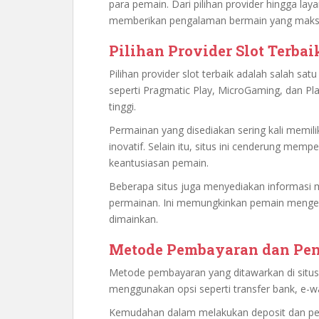
para pemain. Dari pilihan provider hingga laya
memberikan pengalaman bermain yang maks
Pilihan Provider Slot Terbai
Pilihan provider slot terbaik adalah salah sat
seperti Pragmatic Play, MicroGaming, dan Pl
tinggi.
Permainan yang disediakan sering kali memil
inovatif. Selain itu, situs ini cenderung mem
keantusiasan pemain.
Beberapa situs juga menyediakan informasi 
permainan. Ini memungkinkan pemain mengerti
dimainkan.
Metode Pembayaran dan Pen
Metode pembayaran yang ditawarkan di situs
menggunakan opsi seperti transfer bank, e-wal
Kemudahan dalam melakukan deposit dan pen