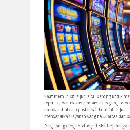
Saat memilih situs judi slot, penting untuk m
reputasi, dan ulasan pemain. Situs yang terpe
mendapat ulasan positif dari komunitas jud
mendapatkan layanan yang berkualitas dan p
Bergabung dengan situs judi slot terpercay