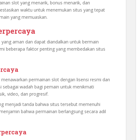
inan slot yang menarik, bonus menarik, dan
estasikan waktu untuk menemukan situs yang tepat
rmain yang memuaskan.
Terpercaya
rm yang aman dan dapat diandalkan untuk bermain
mi beberapa faktor penting yang membedakan situs
ercaya
ng menawarkan permainan slot dengan lisensi resmi dan
gsi sebagai wadah bagi pemain untuk menikmati
sik, video, dan progresif.
ang menjadi tanda bahwa situs tersebut memenuhi
tuk menjamin bahwa permainan berlangsung secara adil
erpercaya