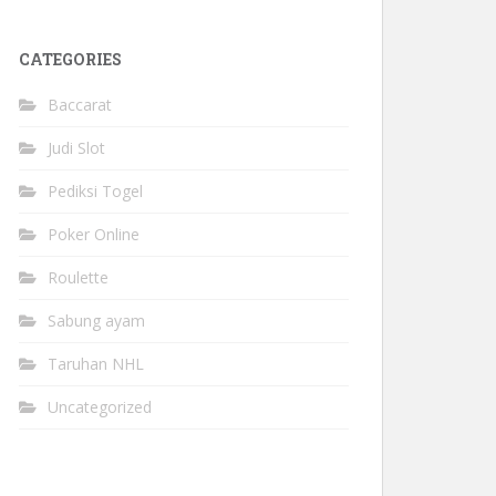
CATEGORIES
Baccarat
Judi Slot
Pediksi Togel
Poker Online
Roulette
Sabung ayam
Taruhan NHL
Uncategorized