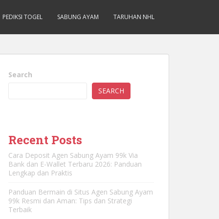
PEDIKSI TOGEL
SABUNG AYAM
TARUHAN NHL
Search
SEARCH
Recent Posts
Cara Deposit Agen Sabung Ayam 99k Via
Bank dan E-Wallet Terbaru 2026: Panduan
Lengkap dan Praktis
Panduan Bermain di Situs Agen Sabung Ayam
99k Resmi dan Aman: Tips dan Strategi
Terbaik