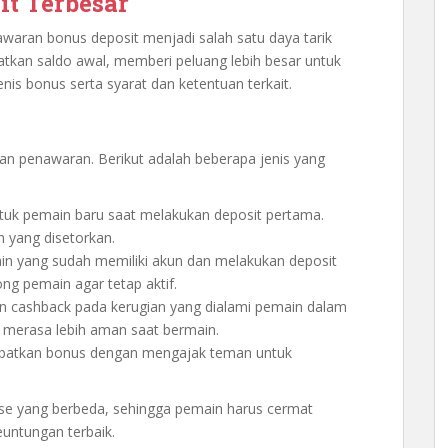
t Terbesar
waran bonus deposit menjadi salah satu daya tarik
tkan saldo awal, memberi peluang lebih besar untuk
s bonus serta syarat dan ketentuan terkait.
an penawaran. Berikut adalah beberapa jenis yang
ntuk pemain baru saat melakukan deposit pertama.
h yang disetorkan.
ain yang sudah memiliki akun dan melakukan deposit
ng pemain agar tetap aktif.
n cashback pada kerugian yang dialami pemain dalam
 merasa lebih aman saat bermain.
patkan bonus dengan mengajak teman untuk
tase yang berbeda, sehingga pemain harus cermat
ntungan terbaik.