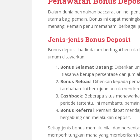
Penawaran Bonus Deposi
Dalam dunia permainan baccarat online, pena
utama bagi pemain. Bonus ini dapat meningka
menang. Pemain perlu memahami berbagai jeni
Jenis-jenis Bonus Deposit
Bonus deposit hadir dalam berbagai bentuk d
umum ditawarkan:
Bonus Selamat Datang
: Diberikan u
Biasanya berupa persentase dari jumla
Bonus Reload
: Diberikan kepada pem
tambahan. Ini bertujuan untuk mendoro
Cashback
: Beberapa situs menawarka
periode tertentu. Ini membantu pemain
Bonus Referral
: Pemain dapat menda
bergabung dan melakukan deposit.
Setiap jenis bonus memiliki nilai dan persen
memperhitungkan mana yang memberikan keu