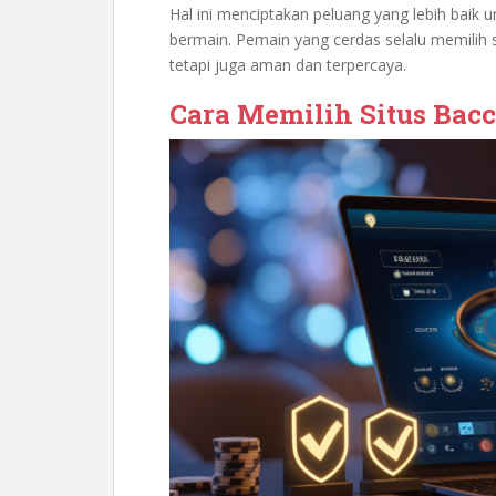
Hal ini menciptakan peluang yang lebih baik
bermain. Pemain yang cerdas selalu memilih 
tetapi juga aman dan terpercaya.
Cara Memilih Situs Bacc