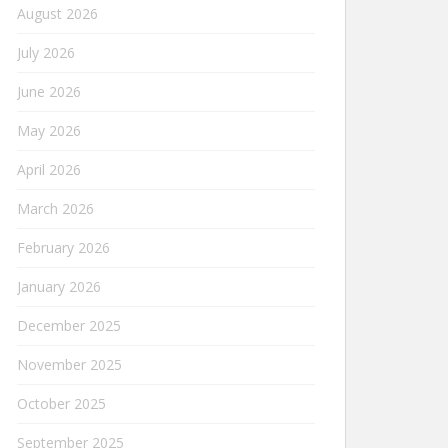
August 2026
July 2026
June 2026
May 2026
April 2026
March 2026
February 2026
January 2026
December 2025
November 2025
October 2025
September 2025