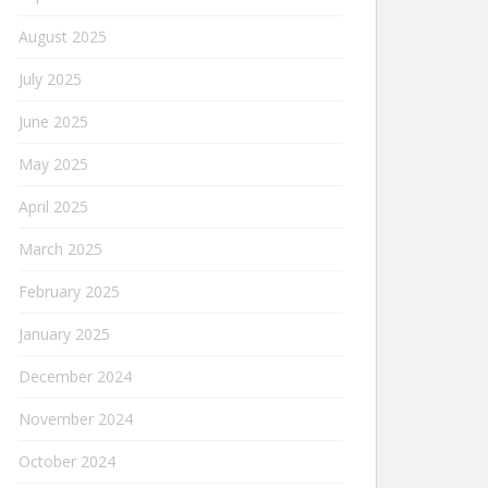
August 2025
July 2025
June 2025
May 2025
April 2025
March 2025
February 2025
January 2025
December 2024
November 2024
October 2024