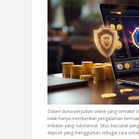
Dalam dunia perjudian online yang semakin 
tidak hanya memberikan pengalaman bermai
imbalan yang substansial. Situs baccarat yan
deposit yang menggiurkan sebagai cara unt