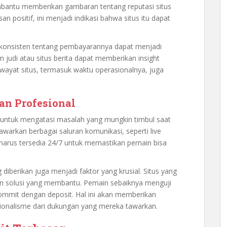
mbantu memberikan gambaran tentang reputasi situs
n positif, ini menjadi indikasi bahwa situs itu dapat
g konsisten tentang pembayarannya dapat menjadi
m judi atau situs berita dapat memberikan insight
iwayat situs, termasuk waktu operasionalnya, juga
n Profesional
untuk mengatasi masalah yang mungkin timbul saat
warkan berbagai saluran komunikasi, seperti live
 harus tersedia 24/7 untuk memastikan pemain bisa
diberikan juga menjadi faktor yang krusial. Situs yang
an solusi yang membantu. Pemain sebaiknya menguji
ommit dengan deposit. Hal ini akan memberikan
sionalisme dari dukungan yang mereka tawarkan.