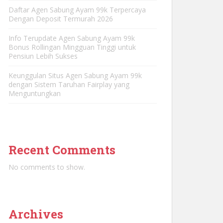
Daftar Agen Sabung Ayam 99k Terpercaya
Dengan Deposit Termurah 2026
Info Terupdate Agen Sabung Ayam 99k
Bonus Rollingan Mingguan Tinggi untuk
Pensiun Lebih Sukses
Keunggulan Situs Agen Sabung Ayam 99k
dengan Sistem Taruhan Fairplay yang
Menguntungkan
Recent Comments
No comments to show.
Archives