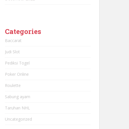
Categories
Baccarat
Judi Slot
Pediksi Togel
Poker Online
Roulette
Sabung ayam
Taruhan NHL
Uncategorized