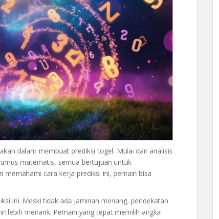
kan dalam membuat prediksi togel. Mulai dari analisis
rumus matematis, semua bertujuan untuk
 memahami cara kerja prediksi ini, pemain bisa
diksi ini. Meski tidak ada jaminan menang, pendekatan
 lebih menarik. Pemain yang tepat memilih angka