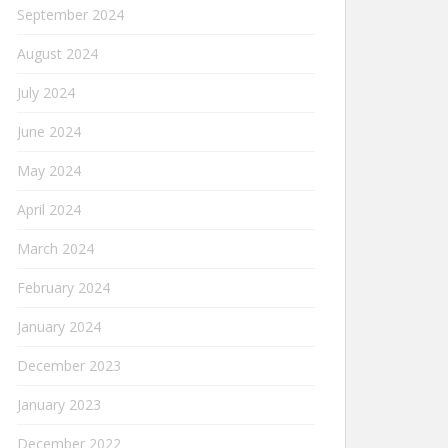
September 2024
August 2024
July 2024
June 2024
May 2024
April 2024
March 2024
February 2024
January 2024
December 2023
January 2023
December 2022