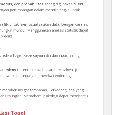
modus
, dan
probabilitas
sering digunakan di sini.
enjadi pertimbangan dalam memilih angka untuk
rafik
untuk memvisualisasikan data. Dengan cara ini,
ungkin muncul. Menggunakan analisis statistik dapat
rediksi.
l
diksi togel. Kepercayaan diri dan intuisi sering
tau
mitos
tertentu ketika bertaruh. Misalnya, jika
embawa keberuntungan, mereka cenderung
sa memberi insight tambahan. Terkadang, apa yang
il yang mungkin. Memahami psikologi dapat membantu
iksi Togel