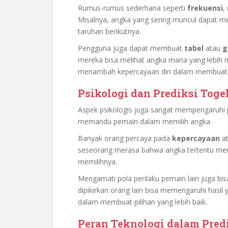
Rumus-rumus sederhana seperti
frekuensi
,
Misalnya, angka yang sering muncul dapat m
taruhan berikutnya.
Pengguna juga dapat membuat
tabel
atau
g
mereka bisa melihat angka mana yang lebih m
menambah kepercayaan diri dalam membuat p
Psikologi dan Prediksi Toge
Aspek psikologis juga sangat mempengaruhi pre
memandu pemain dalam memilih angka.
Banyak orang percaya pada
kepercayaan
a
seseorang merasa bahwa angka tertentu m
memilihnya.
Mengamati pola perilaku pemain lain juga bi
dipikirkan orang lain bisa memengaruhi has
dalam membuat pilihan yang lebih baik.
Peran Teknologi dalam Pred