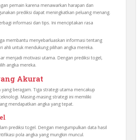
alangan pemain karena menawarkan harapan dan
gunakan prediksi dapat meningkatkan peluang menang.
berbagi informasi dan tips. Ini menciptakan rasa
juga membantu menyebarluaskan informasi tentang
ari ahli untuk mendukung pilihan angka mereka.
 menjadi motivasi utama. Dengan prediksi togel,
lih angka mereka.
 yang Akurat
n yang beragam. Tiga strategi utama mencakup
 teknologi. Masing-masing strategi ini memiliki
uang mendapatkan angka yang tepat.
el
dalam prediksi togel. Dengan mengumpulkan data hasil
tifikasi pola angka yang mungkin muncul.