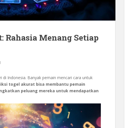
t: Rahasia Menang Setiap
l
i di Indonesia. Banyak pemain mencari cara untuk
iksi togel akurat bisa membantu pemain
ningkatkan peluang mereka untuk mendapatkan