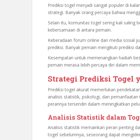
Prediksi togel menjadi sangat populer di k
strategi. Banyak orang percaya bahwa meng
Selain itu, komunitas togel sering kali saling 
kebersamaan di antara pemain.
Keberadaan forum online dan media sosial 
prediksi. Banyak pemain mengikuti prediksi d
Kesempatan untuk memenangkan hadiah besar
pemain merasa lebih percaya diri dalam memi
Strategi Prediksi Togel
Prediksi togel akurat memerlukan pendekata
analisis statistik, psikologi, dan pemanfaatan
perannya tersendiri dalam meningkatkan pel
Analisis Statistik dalam Tog
Analisis statistik memainkan peran penting 
togel sebelumnya, seseorang dapat mengiden