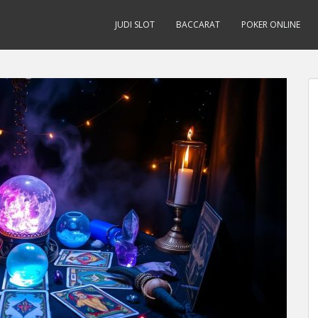
JUDI SLOT
BACCARAT
POKER ONLINE