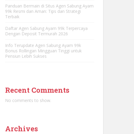
Panduan Bermain di Situs Agen Sabung Ayam
99k Resmi dan Aman: Tips dan Strategi
Terbaik
Daftar Agen Sabung Ayam 99k Terpercaya
Dengan Deposit Termurah 2026
Info Terupdate Agen Sabung Ayam 99k
Bonus Rollingan Mingguan Tinggi untuk
Pensiun Lebih Sukses
Recent Comments
No comments to show.
Archives