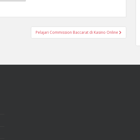
Pelajari Commission Baccarat di Kasino Online