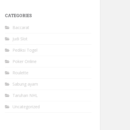
CATEGORIES
Baccarat
Judi Slot
Pediksi Togel
Poker Online
Roulette
Sabung ayam
Taruhan NHL
Uncategorized