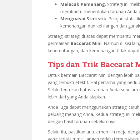
Melacak Pemenang
. Strategi ini m
membantu menentukan taruhan Anda di
Menguasai Statistik
. Pelajari statis
kemenangan dan kehilangan dan gunaka
Strategi-strategi di atas dapat membantu m
permainan
Baccarat Mini
. Namun di sisi la
keberuntungan, dan kemenangan tidak dapat 
Tips dan Trik Baccarat 
Untuk bermain Baccarat Mini dengan lebih ba
yang terbukti efektif. Hal pertama yang perl
Selalu tentukan batas taruhan Anda sebelu
lebih dari yang Anda siapkan.
Anda juga dapat menggunakan strategi taruha
peluang menang Anda. Kedua strategi ini mel
dengan hasil taruhan sebelumnya.
Selain itu, pastikan untuk memilih meja den
yang terlalu rumit. Jangan terlalu terburu-b