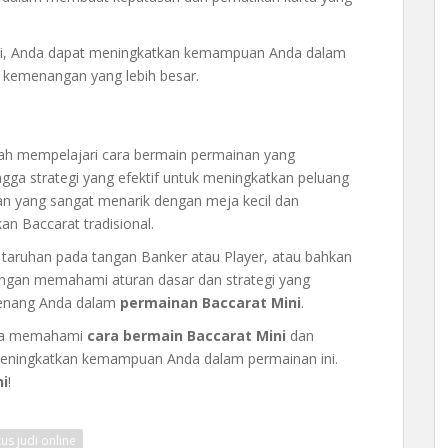
ini, Anda dapat meningkatkan kemampuan Anda dalam
kemenangan yang lebih besar.
elah mempelajari cara bermain permainan yang
ngga strategi yang efektif untuk meningkatkan peluang
n yang sangat menarik dengan meja kecil dan
an Baccarat tradisional.
taruhan pada tangan Banker atau Player, atau bahkan
Dengan memahami aturan dasar dan strategi yang
menang Anda dalam
permainan Baccarat Mini
.
nda memahami
cara bermain Baccarat Mini
dan
eningkatkan kemampuan Anda dalam permainan ini.
ni
!
tus judi online