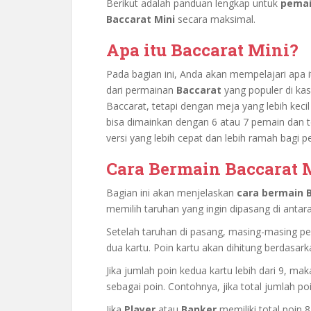
Berikut adalah panduan lengkap untuk
pemai
Baccarat Mini
secara maksimal.
Apa itu Baccarat Mini?
Pada bagian ini, Anda akan mempelajari apa 
dari permainan
Baccarat
yang populer di kas
Baccarat, tetapi dengan meja yang lebih keci
bisa dimainkan dengan 6 atau 7 pemain dan ter
versi yang lebih cepat dan lebih ramah bagi p
Cara Bermain Baccarat 
Bagian ini akan menjelaskan
cara bermain 
memilih taruhan yang ingin dipasang di antara
Setelah taruhan di pasang, masing-masing p
dua kartu. Poin kartu akan dihitung berdasark
Jika jumlah poin kedua kartu lebih dari 9, maka
sebagai poin. Contohnya, jika total jumlah po
Jika
Player
atau
Banker
memiliki total poin 8