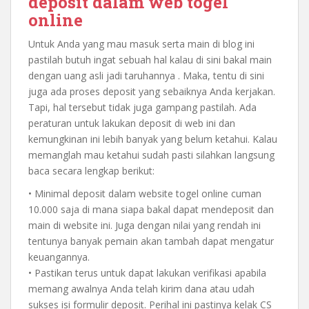
deposit dalam web togel
online
Untuk Anda yang mau masuk serta main di blog ini
pastilah butuh ingat sebuah hal kalau di sini bakal main
dengan uang asli jadi taruhannya . Maka, tentu di sini
juga ada proses deposit yang sebaiknya Anda kerjakan.
Tapi, hal tersebut tidak juga gampang pastilah. Ada
peraturan untuk lakukan deposit di web ini dan
kemungkinan ini lebih banyak yang belum ketahui. Kalau
memanglah mau ketahui sudah pasti silahkan langsung
baca secara lengkap berikut:
• Minimal deposit dalam website togel online cuman
10.000 saja di mana siapa bakal dapat mendeposit dan
main di website ini. Juga dengan nilai yang rendah ini
tentunya banyak pemain akan tambah dapat mengatur
keuangannya.
• Pastikan terus untuk dapat lakukan verifikasi apabila
memang awalnya Anda telah kirim dana atau udah
sukses isi formulir deposit. Perihal ini pastinya kelak CS