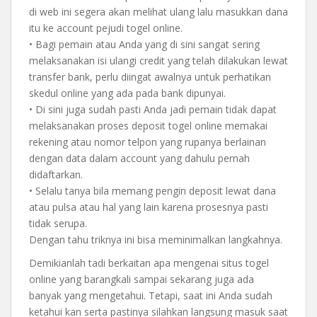
di web ini segera akan melihat ulang lalu masukkan dana
itu ke account pejudi togel online.
• Bagi pemain atau Anda yang di sini sangat sering
melaksanakan isi ulangi credit yang telah dilakukan lewat
transfer bank, perlu diingat awalnya untuk perhatikan
skedul online yang ada pada bank dipunyai.
• Di sini juga sudah pasti Anda jadi pemain tidak dapat
melaksanakan proses deposit togel online memakai
rekening atau nomor telpon yang rupanya berlainan
dengan data dalam account yang dahulu pernah
didaftarkan.
• Selalu tanya bila memang pengin deposit lewat dana
atau pulsa atau hal yang lain karena prosesnya pasti
tidak serupa.
Dengan tahu triknya ini bisa meminimalkan langkahnya.
Demikianlah tadi berkaitan apa mengenai situs togel
online yang barangkali sampai sekarang juga ada
banyak yang mengetahui. Tetapi, saat ini Anda sudah
ketahui kan serta pastinya silahkan langsung masuk saat