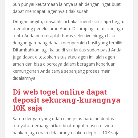
pun punyai keutamaan lainnya ialah dengan ingat buat
dapat mendapati agennya tidak susah.
Dengan begitu, masalah ini bakal membikin siapa begitu
menolong penelusuran Anda. Disamping itu, di sini juga
tentu Anda pun tetaplah harus selective hingga bisa
dengan gampang dapat memperoleh hasil yang terpilih.
Ditambahkan lagi, kalau di sini lantas sudah pasti Anda
juga dapat ditetapkan situs atau agen ini ialah agen
aman dan bisa dipercaya dalam beragam keperluan
kemungkinan Anda tanya sepanjang proses main
didalamnya.
Di web togel online dapat
deposit sekurang-kurangnya
10K saja
Sama dengan yang udah diperjelas barusan di atas
ternyata memang ini kali buat dapat masuk di web
bahkan juga main didalamnya cukup deposit 10K saja.