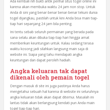
Ada kembali nih bukti antik perihal situs togel online ini
karena akan membuka waktu 24 jam non stop. Untuk
Anda di sini yang benar-benar benar-benar tekuni dunia
togel dijangkau, pastilah untuk kini Anda bisa main tiap-
tiap hari sepanjang 24 jam bila penting.
Ini tentu sebab seluruh permainan yang berada pada
sana selalu akan dibuka tiap-tiap hari hingga amat
memberikan keuntungan untuk. Kalau sedang terasa
waktu kosong jadi silahkan langsung main saja di
website ini. Siapa yang tahu mendapati angka
keuntungan dan dapat peroleh hadiah.
Angka keluaran tak dapat
dikenali oleh pemain togel
Dengan masuk di site ini juga pastinya Anda harus
mengetahui sebuah hal karena di website ini seluruhnya
angka keluaran tidak akan dapat ditemui. Masalah ini
lantas tidak akan berlangsung kendati pun Anda main
togel tiap-tiap hari.