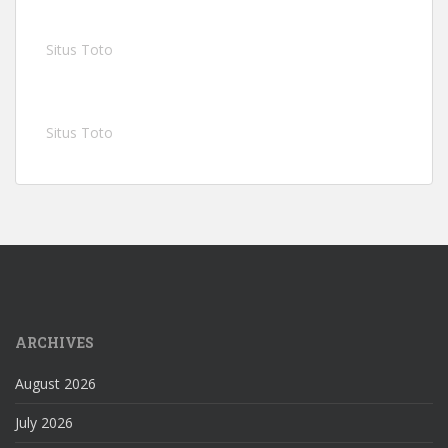
Situs Toto
Situs Toto
ARCHIVES
August 2026
July 2026