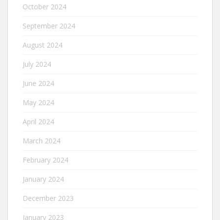
October 2024
September 2024
August 2024
July 2024
June 2024
May 2024
April 2024
March 2024
February 2024
January 2024
December 2023
January 2023