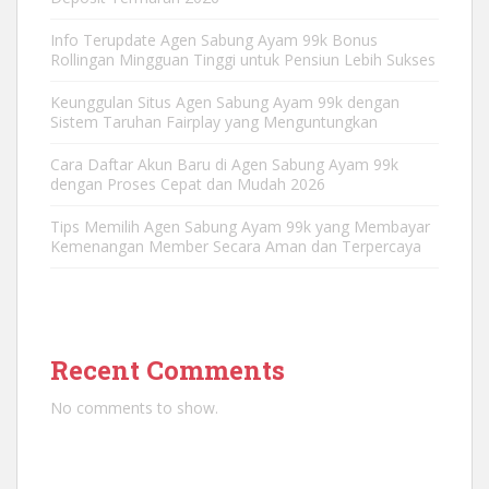
Info Terupdate Agen Sabung Ayam 99k Bonus
Rollingan Mingguan Tinggi untuk Pensiun Lebih Sukses
Keunggulan Situs Agen Sabung Ayam 99k dengan
Sistem Taruhan Fairplay yang Menguntungkan
Cara Daftar Akun Baru di Agen Sabung Ayam 99k
dengan Proses Cepat dan Mudah 2026
Tips Memilih Agen Sabung Ayam 99k yang Membayar
Kemenangan Member Secara Aman dan Terpercaya
Recent Comments
No comments to show.