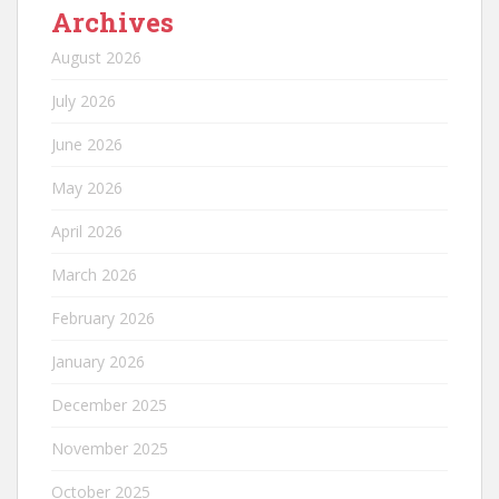
Archives
August 2026
July 2026
June 2026
May 2026
April 2026
March 2026
February 2026
January 2026
December 2025
November 2025
October 2025