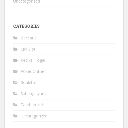
Uncategorized
CATEGORIES
Baccarat
Judi Slot
Pediksi Togel
Poker Online
Roulette
Sabung ayam
Taruhan NHL
Uncategorized