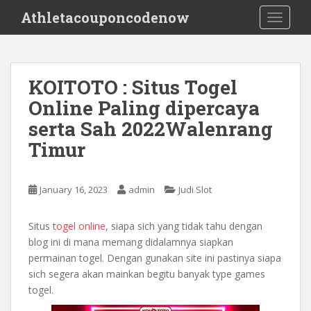
S
Athletacouponcodenow
TOGGLE
k
i
p
t
KOITOTO : Situs Togel
o
Online Paling dipercaya
m
a
serta Sah 2022Walenrang
i
Timur
n
c
o
January 16, 2023
admin
Judi Slot
n
t
Situs
togel online
, siapa sich yang tidak tahu dengan
e
blog ini di mana memang didalamnya siapkan
n
permainan togel. Dengan gunakan site ini pastinya siapa
t
sich segera akan mainkan begitu banyak type games
togel.