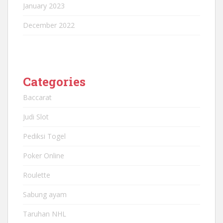
January 2023
December 2022
Categories
Baccarat
Judi Slot
Pediksi Togel
Poker Online
Roulette
Sabung ayam
Taruhan NHL