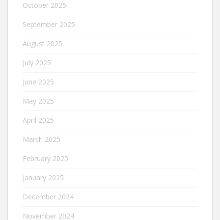
October 2025
September 2025
August 2025
July 2025
June 2025
May 2025
April 2025
March 2025
February 2025
January 2025
December 2024
November 2024