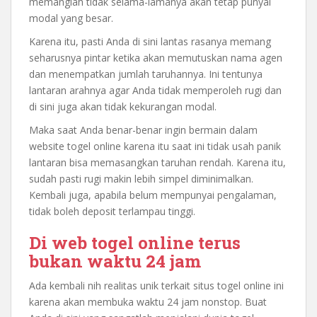
memanglah tidak selama-lamanya akan tetap punyai
modal yang besar.
Karena itu, pasti Anda di sini lantas rasanya memang
seharusnya pintar ketika akan memutuskan nama agen
dan menempatkan jumlah taruhannya. Ini tentunya
lantaran arahnya agar Anda tidak memperoleh rugi dan
di sini juga akan tidak kekurangan modal.
Maka saat Anda benar-benar ingin bermain dalam
website togel online karena itu saat ini tidak usah panik
lantaran bisa memasangkan taruhan rendah. Karena itu,
sudah pasti rugi makin lebih simpel diminimalkan.
Kembali juga, apabila belum mempunyai pengalaman,
tidak boleh deposit terlampau tinggi.
Di web togel online terus
bukan waktu 24 jam
Ada kembali nih realitas unik terkait situs togel online ini
karena akan membuka waktu 24 jam nonstop. Buat