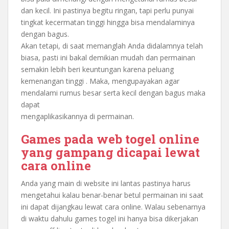
dan kecil. Ini pastinya begitu ringan, tapi perlu punyai
tingkat kecermatan tinggi hingga bisa mendalaminya
dengan bagus.
Akan tetapi, di saat memanglah Anda didalamnya telah
biasa, pasti ini bakal demikian mudah dan permainan
semakin lebih beri keuntungan karena peluang
kemenangan tinggi . Maka, mengupayakan agar
mendalami rumus besar serta kecil dengan bagus maka
dapat
mengaplikasikannya di permainan.
Games pada web togel online
yang gampang dicapai lewat
cara online
Anda yang main di website ini lantas pastinya harus
mengetahui kalau benar-benar betul permainan ini saat
ini dapat dijangkau lewat cara online. Walau sebenarnya
di waktu dahulu games togel ini hanya bisa dikerjakan