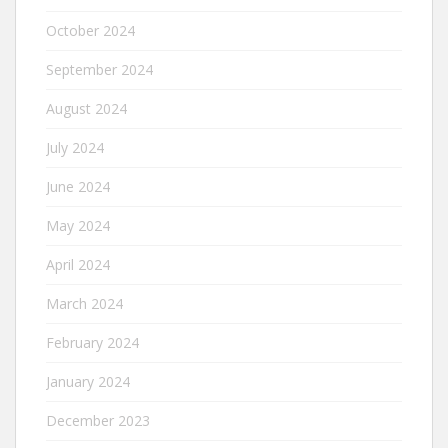
October 2024
September 2024
August 2024
July 2024
June 2024
May 2024
April 2024
March 2024
February 2024
January 2024
December 2023