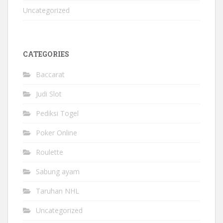
Uncategorized
CATEGORIES
Baccarat
Judi Slot
Pediksi Togel
Poker Online
Roulette
Sabung ayam
Taruhan NHL
Uncategorized