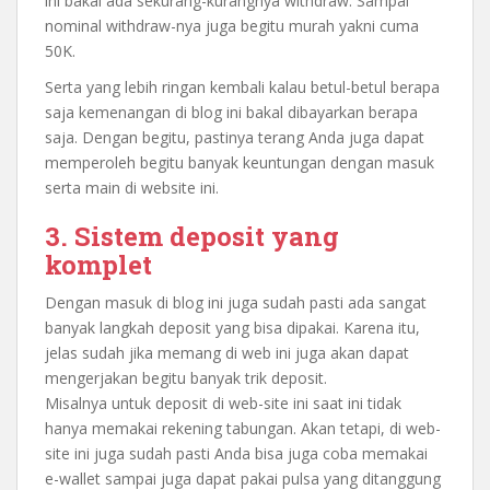
ini bakal ada sekurang-kurangnya withdraw. Sampai
nominal withdraw-nya juga begitu murah yakni cuma
50K.
Serta yang lebih ringan kembali kalau betul-betul berapa
saja kemenangan di blog ini bakal dibayarkan berapa
saja. Dengan begitu, pastinya terang Anda juga dapat
memperoleh begitu banyak keuntungan dengan masuk
serta main di website ini.
3. Sistem deposit yang
komplet
Dengan masuk di blog ini juga sudah pasti ada sangat
banyak langkah deposit yang bisa dipakai. Karena itu,
jelas sudah jika memang di web ini juga akan dapat
mengerjakan begitu banyak trik deposit.
Misalnya untuk deposit di web-site ini saat ini tidak
hanya memakai rekening tabungan. Akan tetapi, di web-
site ini juga sudah pasti Anda bisa juga coba memakai
e-wallet sampai juga dapat pakai pulsa yang ditanggung