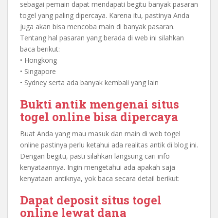
sebagai pemain dapat mendapati begitu banyak pasaran
togel yang paling dipercaya. Karena itu, pastinya Anda
juga akan bisa mencoba main di banyak pasaran.
Tentang hal pasaran yang berada di web ini silahkan
baca berikut:
• Hongkong
• Singapore
• Sydney serta ada banyak kembali yang lain
Bukti antik mengenai situs
togel online bisa dipercaya
Buat Anda yang mau masuk dan main di web togel
online pastinya perlu ketahui ada realitas antik di blog ini.
Dengan begitu, pasti silahkan langsung cari info
kenyataannya. Ingin mengetahui ada apakah saja
kenyataan antiknya, yok baca secara detail berikut:
Dapat deposit situs togel
online lewat dana