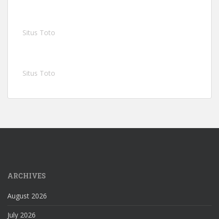
Situs Toto
Situs Toto
ARCHIVES
August 2026
July 2026