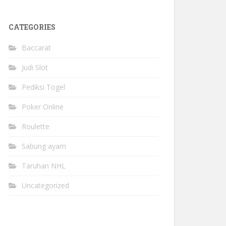
CATEGORIES
Baccarat
Judi Slot
Pediksi Togel
Poker Online
Roulette
Sabung ayam
Taruhan NHL
Uncategorized