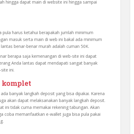
rah hingga dapat main di website ini hingga sampai
ya pula harus ketahui berapakah jumlah minimum
an masuk serta main di web ini bakal ada minimum
 lantas benar-benar murah adalah cuman 50K.
enar berapa saja kemenangan di web-site ini dapat
i terang Anda lantas dapat mendapati sangat banyak
ite ini.
g komplet
 ada banyak langkah deposit yang bisa dipakai. Karena
ni juga akan dapat melaksanakan banyak langkah deposit.
at ini tidak cuma memakai rekening tabungan. Akan
 juga coba memanfaatkan e-wallet juga bisa pula pakai
g.