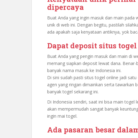
dipercaya
Buat Anda yang ingin masuk dan main pada web
unik di web ini. Dengan begitu, pastilah silah
ada apakah saja kenyataan antiknya, yok baca
Dapat deposit situs toge
Buat Anda yang pengin masuk dan main di web-s
memang siapkan deposit lewat dana. Benar-ben
banyak nama masuk ke Indonesia ini.
Di sini sudah pasti situs togel online jadi s
agen yang ringan dimainkan serta tawarkan b
banyak togel sekarang ini.
Di Indonesia sendiri, saat ini bisa main togel 
akan mempermudah sangat banyak keuntungan
ingin mai togel.
Ada pasaran besar dalam