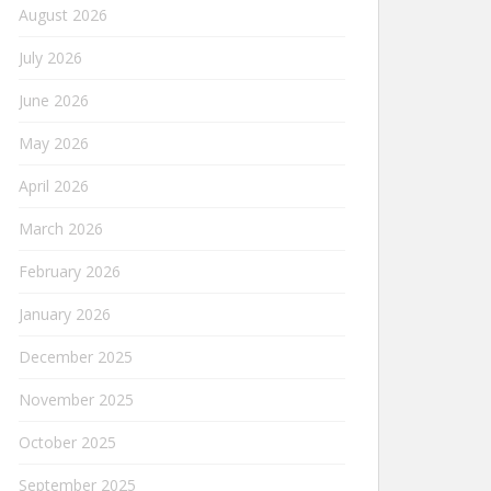
August 2026
July 2026
June 2026
May 2026
April 2026
March 2026
February 2026
January 2026
December 2025
November 2025
October 2025
September 2025