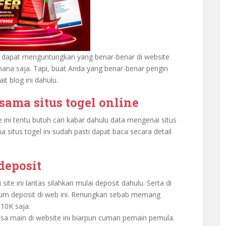
ga dapat menguntungkan yang benar-benar di website
mana saja. Tapi, buat Anda yang benar-benar pengin
it blog ini dahulu.
sama situs togel online
 ini tentu butuh cari kabar dahulu data mengenai situs
situs togel ini sudah pasti dapat baca secara detail
deposit
 site ini lantas silahkan mulai deposit dahulu. Serta di
mum deposit di web ini. Renungkan sebab memang
10K saja.
isa main di website ini biarpun cuman pemain pemula.