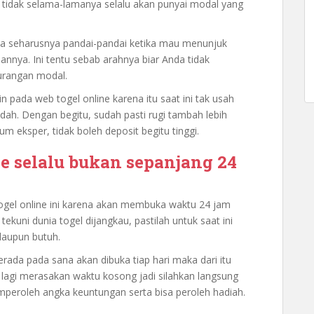
tidak selama-lamanya selalu akan punyai modal yang
anya seharusnya pandai-pandai ketika mau menunjuk
nya. Ini tentu sebab arahnya biar Anda tidak
kurangan modal.
 pada web togel online karena itu saat ini tak usah
dah. Dengan begitu, sudah pasti rugi tambah lebih
m eksper, tidak boleh deposit begitu tinggi.
ne selalu bukan sepanjang 24
 togel online ini karena akan membuka waktu 24 jam
ekuni dunia togel dijangkau, pastilah untuk saat ini
laupun butuh.
erada pada sana akan dibuka tiap hari maka dari itu
lagi merasakan waktu kosong jadi silahkan langsung
emperoleh angka keuntungan serta bisa peroleh hadiah.