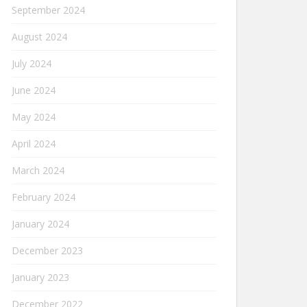
September 2024
August 2024
July 2024
June 2024
May 2024
April 2024
March 2024
February 2024
January 2024
December 2023
January 2023
December 2022