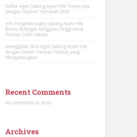
Daftar Agen Sabung Ayam 99k Terpercaya
Dengan Deposit Termurah 2026
Info Terupdate Agen Sabung Ayam 99k
Bonus Rollingan Mingguan Tinggi untuk
Pensiun Lebih Sukses
Keunggulan Situs Agen Sabung Ayam 99k
dengan Sistem Taruhan Fairplay yang
Menguntungkan
Recent Comments
No comments to show.
Archives