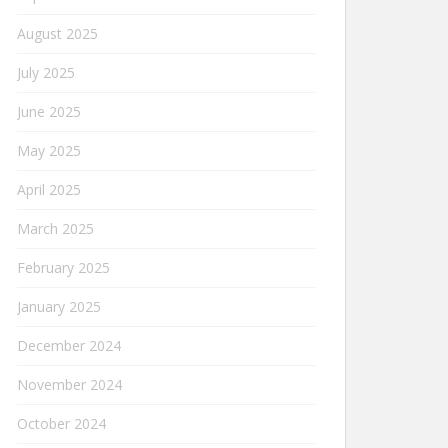
August 2025
July 2025
June 2025
May 2025
April 2025
March 2025
February 2025
January 2025
December 2024
November 2024
October 2024