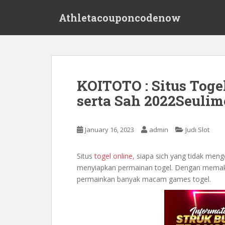
S
Athletacouponcodenow
k
i
p
t
o
m
KOITOTO : Situs Toge
a
serta Sah 2022Seuli
i
n
c
January 16, 2023
admin
Judi Slot
o
n
t
Situs
togel online
, siapa sich yang tidak me
e
menyiapkan permainan togel. Dengan memakai 
n
permainkan banyak macam games togel.
t