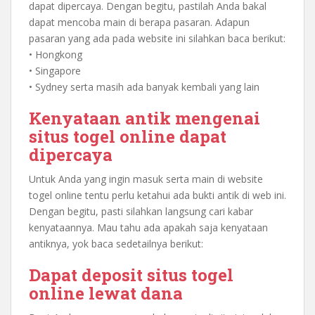
dapat dipercaya. Dengan begitu, pastilah Anda bakal
dapat mencoba main di berapa pasaran. Adapun
pasaran yang ada pada website ini silahkan baca berikut:
• Hongkong
• Singapore
• Sydney serta masih ada banyak kembali yang lain
Kenyataan antik mengenai
situs togel online dapat
dipercaya
Untuk Anda yang ingin masuk serta main di website
togel online tentu perlu ketahui ada bukti antik di web ini.
Dengan begitu, pasti silahkan langsung cari kabar
kenyataannya. Mau tahu ada apakah saja kenyataan
antiknya, yok baca sedetailnya berikut:
Dapat deposit situs togel
online lewat dana