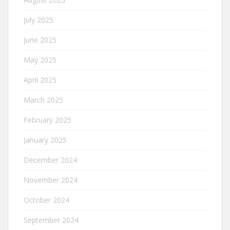
July 2025
June 2025
May 2025
April 2025
March 2025
February 2025
January 2025
December 2024
November 2024
October 2024
September 2024