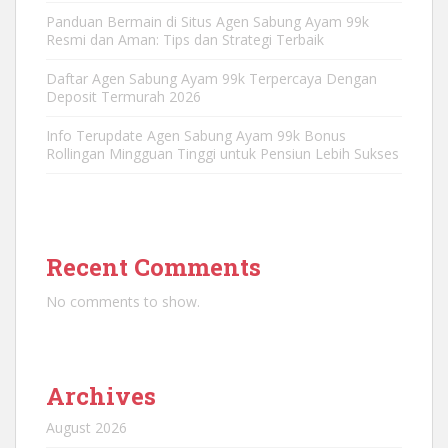
Panduan Bermain di Situs Agen Sabung Ayam 99k
Resmi dan Aman: Tips dan Strategi Terbaik
Daftar Agen Sabung Ayam 99k Terpercaya Dengan
Deposit Termurah 2026
Info Terupdate Agen Sabung Ayam 99k Bonus
Rollingan Mingguan Tinggi untuk Pensiun Lebih Sukses
Recent Comments
No comments to show.
Archives
August 2026