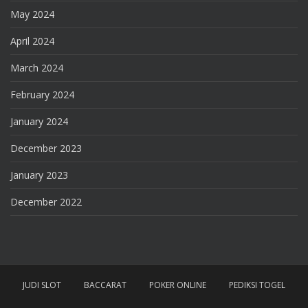
May 2024
April 2024
March 2024
February 2024
January 2024
December 2023
January 2023
December 2022
JUDI SLOT
BACCARAT
POKER ONLINE
PEDIKSI TOGEL