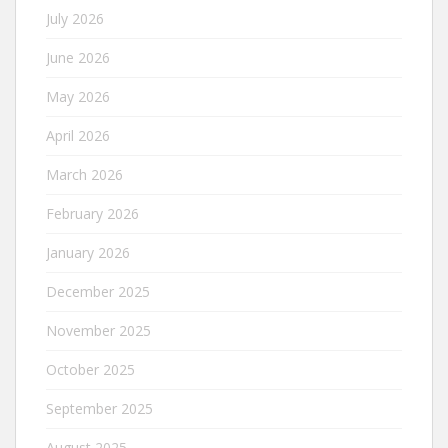
July 2026
June 2026
May 2026
April 2026
March 2026
February 2026
January 2026
December 2025
November 2025
October 2025
September 2025
August 2025