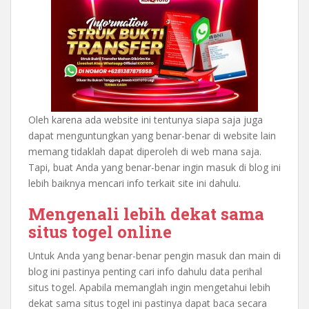
Oleh karena ada website ini tentunya siapa saja juga
dapat menguntungkan yang benar-benar di website lain
memang tidaklah dapat diperoleh di web mana saja.
Tapi, buat Anda yang benar-benar ingin masuk di blog ini
lebih baiknya mencari info terkait site ini dahulu.
Mengenali lebih dekat sama
situs togel online
Untuk Anda yang benar-benar pengin masuk dan main di
blog ini pastinya penting cari info dahulu data perihal
situs togel. Apabila memanglah ingin mengetahui lebih
dekat sama situs togel ini pastinya dapat baca secara