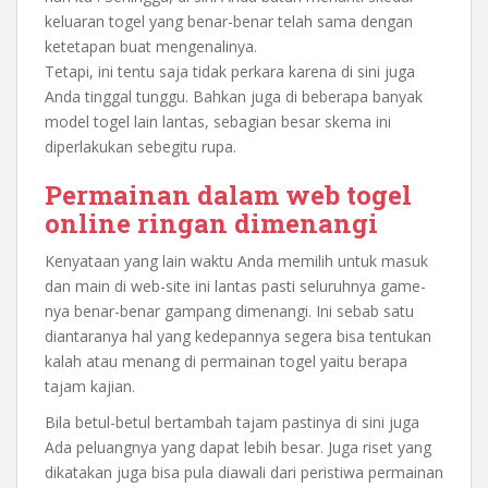
keluaran togel yang benar-benar telah sama dengan
ketetapan buat mengenalinya.
Tetapi, ini tentu saja tidak perkara karena di sini juga
Anda tinggal tunggu. Bahkan juga di beberapa banyak
model togel lain lantas, sebagian besar skema ini
diperlakukan sebegitu rupa.
Permainan dalam web togel
online ringan dimenangi
Kenyataan yang lain waktu Anda memilih untuk masuk
dan main di web-site ini lantas pasti seluruhnya game-
nya benar-benar gampang dimenangi. Ini sebab satu
diantaranya hal yang kedepannya segera bisa tentukan
kalah atau menang di permainan togel yaitu berapa
tajam kajian.
Bila betul-betul bertambah tajam pastinya di sini juga
Ada peluangnya yang dapat lebih besar. Juga riset yang
dikatakan juga bisa pula diawali dari peristiwa permainan