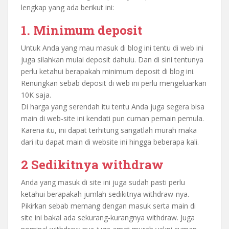
lengkap yang ada berikut ini:
1. Minimum deposit
Untuk Anda yang mau masuk di blog ini tentu di web ini
juga silahkan mulai deposit dahulu. Dan di sini tentunya
perlu ketahui berapakah minimum deposit di blog ini.
Renungkan sebab deposit di web ini perlu mengeluarkan
10K saja.
Di harga yang serendah itu tentu Anda juga segera bisa
main di web-site ini kendati pun cuman pemain pemula.
Karena itu, ini dapat terhitung sangatlah murah maka
dari itu dapat main di website ini hingga beberapa kali.
2 Sedikitnya withdraw
Anda yang masuk di site ini juga sudah pasti perlu
ketahui berapakah jumlah sedikitnya withdraw-nya.
Pikirkan sebab memang dengan masuk serta main di
site ini bakal ada sekurang-kurangnya withdraw. Juga