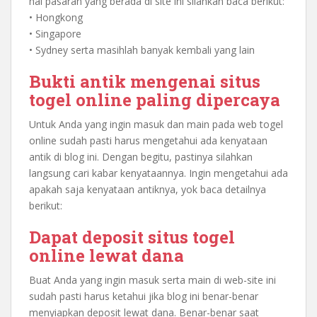
hal pasaran yang berada di site ini silahkan baca berikut:
• Hongkong
• Singapore
• Sydney serta masihlah banyak kembali yang lain
Bukti antik mengenai situs
togel online paling dipercaya
Untuk Anda yang ingin masuk dan main pada web togel
online sudah pasti harus mengetahui ada kenyataan
antik di blog ini. Dengan begitu, pastinya silahkan
langsung cari kabar kenyataannya. Ingin mengetahui ada
apakah saja kenyataan antiknya, yok baca detailnya
berikut:
Dapat deposit situs togel
online lewat dana
Buat Anda yang ingin masuk serta main di web-site ini
sudah pasti harus ketahui jika blog ini benar-benar
menyiapkan deposit lewat dana. Benar-benar saat