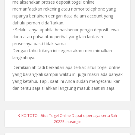
melaksanakan proses deposit togel online
memanfaatkan rekening atau nomor telephone yang
rupanya berlainan dengan data dalam account yang
dahulu pernah didaftarkan.
• Selalu tanya apabila benar-benar pengin deposit lewat
dana atau pulsa atau perihal yang lain lantaran
prosesnya pasti tidak sama.
Dengan tahu triknya ini segera akan meminimalkan
langkahnya.
Demikianlah tadi berkaitan apa terkait situs togel online
yang barangkali sampai waktu ini juga masih ada banyak
yang ketahui. Tapi, saat ini Anda sudah mengetahui kan
dan tentu saja silahkan langsung masuk saat ini saja.
Post
KOITOTO : Situs Togel Online Dapat dipercaya serta Sah
navigation
2022Ranteangin