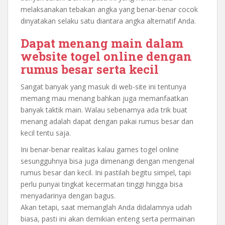
melaksanakan tebakan angka yang benar-benar cocok
dinyatakan selaku satu diantara angka alternatif Anda.
Dapat menang main dalam
website togel online dengan
rumus besar serta kecil
Sangat banyak yang masuk di web-site ini tentunya
memang mau menang bahkan juga memanfaatkan
banyak taktik main. Walau sebenarnya ada trik buat
menang adalah dapat dengan pakai rumus besar dan
kecil tentu saja.
Ini benar-benar realitas kalau games togel online
sesungguhnya bisa juga dimenangi dengan mengenal
rumus besar dan kecil. Ini pastilah begitu simpel, tapi
perlu punyai tingkat kecermatan tinggi hingga bisa
menyadarinya dengan bagus.
Akan tetapi, saat memanglah Anda didalamnya udah
biasa, pasti ini akan demikian enteng serta permainan