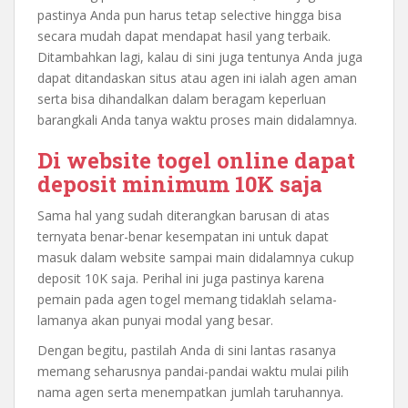
pastinya Anda pun harus tetap selective hingga bisa
secara mudah dapat mendapat hasil yang terbaik.
Ditambahkan lagi, kalau di sini juga tentunya Anda juga
dapat ditandaskan situs atau agen ini ialah agen aman
serta bisa dihandalkan dalam beragam keperluan
barangkali Anda tanya waktu proses main didalamnya.
Di website togel online dapat
deposit minimum 10K saja
Sama hal yang sudah diterangkan barusan di atas
ternyata benar-benar kesempatan ini untuk dapat
masuk dalam website sampai main didalamnya cukup
deposit 10K saja. Perihal ini juga pastinya karena
pemain pada agen togel memang tidaklah selama-
lamanya akan punyai modal yang besar.
Dengan begitu, pastilah Anda di sini lantas rasanya
memang seharusnya pandai-pandai waktu mulai pilih
nama agen serta menempatkan jumlah taruhannya.