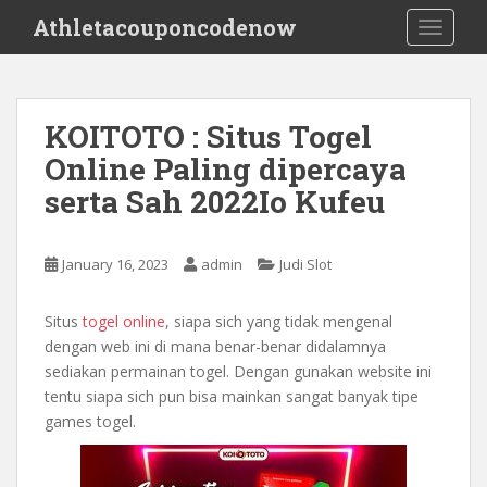
S
Athletacouponcodenow
TOGGLE
k
i
p
t
KOITOTO : Situs Togel
o
Online Paling dipercaya
m
a
serta Sah 2022Io Kufeu
i
n
c
January 16, 2023
admin
Judi Slot
o
n
Situs
togel online
, siapa sich yang tidak mengenal
t
dengan web ini di mana benar-benar didalamnya
e
sediakan permainan togel. Dengan gunakan website ini
n
tentu siapa sich pun bisa mainkan sangat banyak tipe
t
games togel.