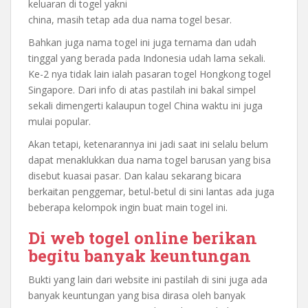
keluaran di togel yakni
china, masih tetap ada dua nama togel besar.
Bahkan juga nama togel ini juga ternama dan udah
tinggal yang berada pada Indonesia udah lama sekali.
Ke-2 nya tidak lain ialah pasaran togel Hongkong togel
Singapore. Dari info di atas pastilah ini bakal simpel
sekali dimengerti kalaupun togel China waktu ini juga
mulai popular.
Akan tetapi, ketenarannya ini jadi saat ini selalu belum
dapat menaklukkan dua nama togel barusan yang bisa
disebut kuasai pasar. Dan kalau sekarang bicara
berkaitan penggemar, betul-betul di sini lantas ada juga
beberapa kelompok ingin buat main togel ini.
Di web togel online berikan
begitu banyak keuntungan
Bukti yang lain dari website ini pastilah di sini juga ada
banyak keuntungan yang bisa dirasa oleh banyak