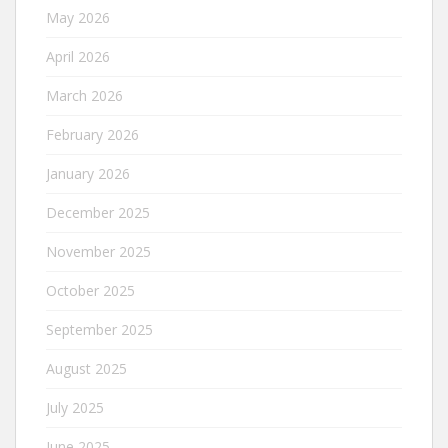
May 2026
April 2026
March 2026
February 2026
January 2026
December 2025
November 2025
October 2025
September 2025
August 2025
July 2025
June 2025