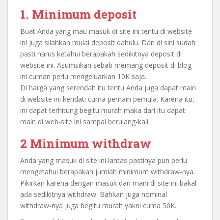
1. Minimum deposit
Buat Anda yang mau masuk di site ini tentu di website
ini juga silahkan mulai deposit dahulu. Dan di sini sudah
pasti harus ketahui berapakah sedikitnya deposit di
website ini. Asumsikan sebab memang deposit di blog
ini cuman perlu mengeluarkan 10K saja.
Di harga yang serendah itu tentu Anda juga dapat main
di website ini kendati cuma pemain pemula. Karena itu,
ini dapat terhitung begitu murah maka dari itu dapat
main di web-site ini sampai berulang-kali.
2 Minimum withdraw
Anda yang masuk di site ini lantas pastinya pun perlu
mengetahui berapakah jumlah minimum withdraw-nya.
Pikirkan karena dengan masuk dan main di site ini bakal
ada sedikitnya withdraw. Bahkan juga nominal
withdraw-nya juga begitu murah yakni cuma 50K.