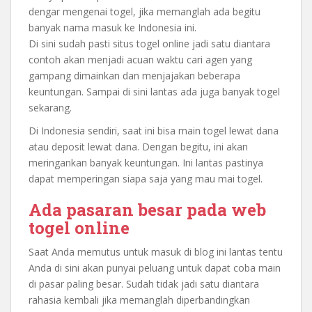
dengar mengenai togel, jika memanglah ada begitu
banyak nama masuk ke Indonesia ini.
Di sini sudah pasti situs togel online jadi satu diantara
contoh akan menjadi acuan waktu cari agen yang
gampang dimainkan dan menjajakan beberapa
keuntungan. Sampai di sini lantas ada juga banyak togel
sekarang.
Di Indonesia sendiri, saat ini bisa main togel lewat dana
atau deposit lewat dana. Dengan begitu, ini akan
meringankan banyak keuntungan. Ini lantas pastinya
dapat memperingan siapa saja yang mau mai togel.
Ada pasaran besar pada web
togel online
Saat Anda memutus untuk masuk di blog ini lantas tentu
Anda di sini akan punyai peluang untuk dapat coba main
di pasar paling besar. Sudah tidak jadi satu diantara
rahasia kembali jika memanglah diperbandingkan