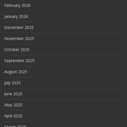
February 2026
January 2026
December 2025
November 2025
October 2025
September 2025
August 2025
July 2025
June 2025
May 2025
April 2025
March 2025