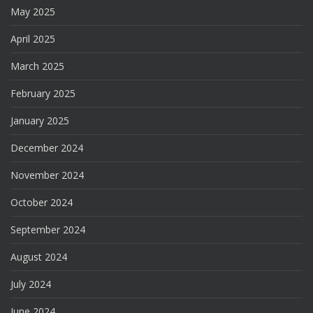
May 2025
April 2025
March 2025
February 2025
January 2025
December 2024
November 2024
October 2024
September 2024
August 2024
July 2024
June 2024