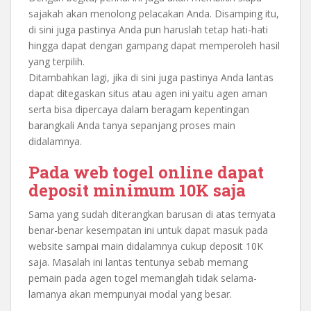
sajakah akan menolong pelacakan Anda. Disamping itu,
di sini juga pastinya Anda pun haruslah tetap hati-hati
hingga dapat dengan gampang dapat memperoleh hasil
yang terpilih.
Ditambahkan lagi, jika di sini juga pastinya Anda lantas
dapat ditegaskan situs atau agen ini yaitu agen aman
serta bisa dipercaya dalam beragam kepentingan
barangkali Anda tanya sepanjang proses main
didalamnya.
Pada web togel online dapat
deposit minimum 10K saja
Sama yang sudah diterangkan barusan di atas ternyata
benar-benar kesempatan ini untuk dapat masuk pada
website sampai main didalamnya cukup deposit 10K
saja. Masalah ini lantas tentunya sebab memang
pemain pada agen togel memanglah tidak selama-
lamanya akan mempunyai modal yang besar.