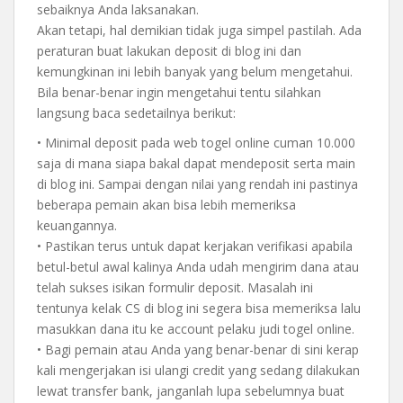
sebaiknya Anda laksanakan.
Akan tetapi, hal demikian tidak juga simpel pastilah. Ada
peraturan buat lakukan deposit di blog ini dan
kemungkinan ini lebih banyak yang belum mengetahui.
Bila benar-benar ingin mengetahui tentu silahkan
langsung baca sedetailnya berikut:
• Minimal deposit pada web togel online cuman 10.000
saja di mana siapa bakal dapat mendeposit serta main
di blog ini. Sampai dengan nilai yang rendah ini pastinya
beberapa pemain akan bisa lebih memeriksa
keuangannya.
• Pastikan terus untuk dapat kerjakan verifikasi apabila
betul-betul awal kalinya Anda udah mengirim dana atau
telah sukses isikan formulir deposit. Masalah ini
tentunya kelak CS di blog ini segera bisa memeriksa lalu
masukkan dana itu ke account pelaku judi togel online.
• Bagi pemain atau Anda yang benar-benar di sini kerap
kali mengerjakan isi ulangi credit yang sedang dilakukan
lewat transfer bank, janganlah lupa sebelumnya buat