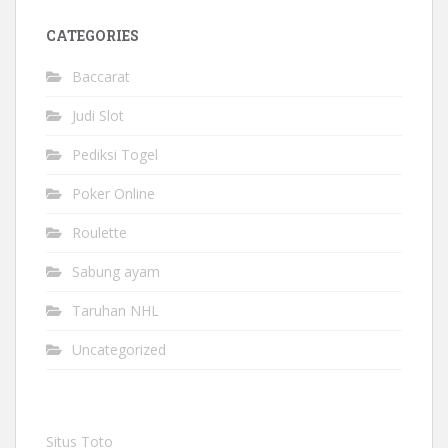
CATEGORIES
Baccarat
Judi Slot
Pediksi Togel
Poker Online
Roulette
Sabung ayam
Taruhan NHL
Uncategorized
Situs Toto