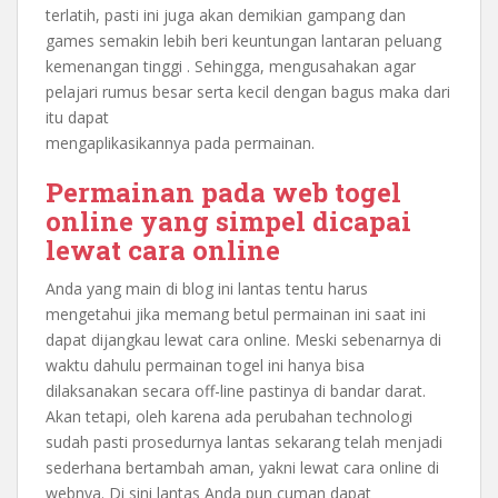
terlatih, pasti ini juga akan demikian gampang dan
games semakin lebih beri keuntungan lantaran peluang
kemenangan tinggi . Sehingga, mengusahakan agar
pelajari rumus besar serta kecil dengan bagus maka dari
itu dapat
mengaplikasikannya pada permainan.
Permainan pada web togel
online yang simpel dicapai
lewat cara online
Anda yang main di blog ini lantas tentu harus
mengetahui jika memang betul permainan ini saat ini
dapat dijangkau lewat cara online. Meski sebenarnya di
waktu dahulu permainan togel ini hanya bisa
dilaksanakan secara off-line pastinya di bandar darat.
Akan tetapi, oleh karena ada perubahan technologi
sudah pasti prosedurnya lantas sekarang telah menjadi
sederhana bertambah aman, yakni lewat cara online di
webnya. Di sini lantas Anda pun cuman dapat