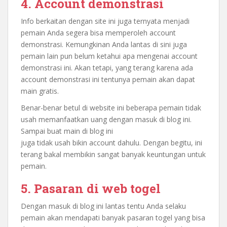
4. Account demonstrasi
Info berkaitan dengan site ini juga ternyata menjadi
pemain Anda segera bisa memperoleh account
demonstrasi. Kemungkinan Anda lantas di sini juga
pemain lain pun belum ketahui apa mengenai account
demonstrasi ini. Akan tetapi, yang terang karena ada
account demonstrasi ini tentunya pemain akan dapat
main gratis.
Benar-benar betul di website ini beberapa pemain tidak
usah memanfaatkan uang dengan masuk di blog ini.
Sampai buat main di blog ini
juga tidak usah bikin account dahulu. Dengan begitu, ini
terang bakal membikin sangat banyak keuntungan untuk
pemain.
5. Pasaran di web togel
Dengan masuk di blog ini lantas tentu Anda selaku
pemain akan mendapati banyak pasaran togel yang bisa