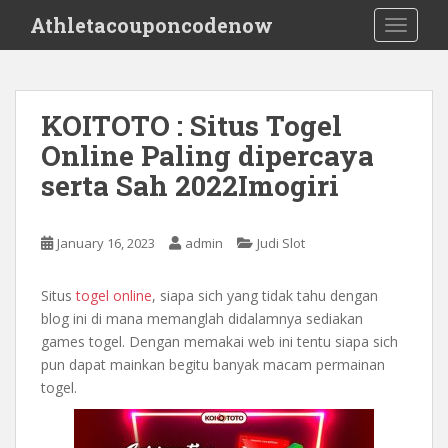
S
Athletacouponcodenow
TOGGLE
k
i
p
t
KOITOTO : Situs Togel
o
Online Paling dipercaya
m
a
serta Sah 2022Imogiri
i
n
c
January 16, 2023
admin
Judi Slot
o
n
Situs
togel online
, siapa sich yang tidak tahu dengan
t
blog ini di mana memanglah didalamnya sediakan
e
games togel. Dengan memakai web ini tentu siapa sich
n
pun dapat mainkan begitu banyak macam permainan
t
togel.