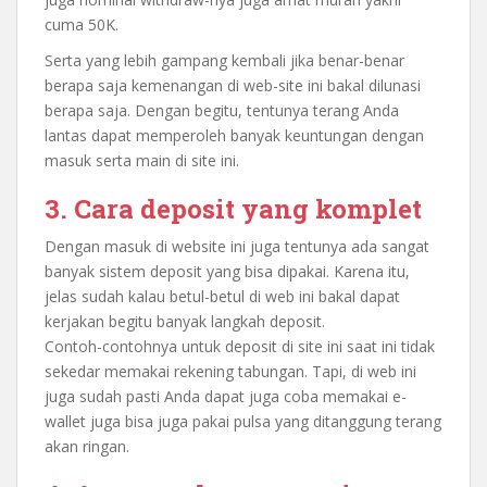
cuma 50K.
Serta yang lebih gampang kembali jika benar-benar
berapa saja kemenangan di web-site ini bakal dilunasi
berapa saja. Dengan begitu, tentunya terang Anda
lantas dapat memperoleh banyak keuntungan dengan
masuk serta main di site ini.
3. Cara deposit yang komplet
Dengan masuk di website ini juga tentunya ada sangat
banyak sistem deposit yang bisa dipakai. Karena itu,
jelas sudah kalau betul-betul di web ini bakal dapat
kerjakan begitu banyak langkah deposit.
Contoh-contohnya untuk deposit di site ini saat ini tidak
sekedar memakai rekening tabungan. Tapi, di web ini
juga sudah pasti Anda dapat juga coba memakai e-
wallet juga bisa juga pakai pulsa yang ditanggung terang
akan ringan.