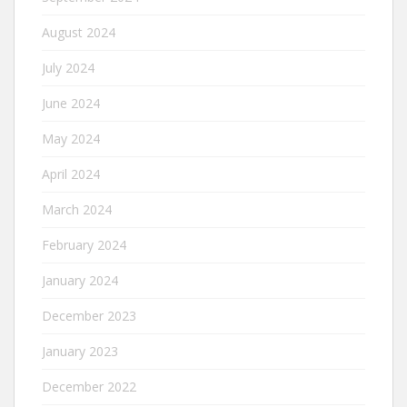
August 2024
July 2024
June 2024
May 2024
April 2024
March 2024
February 2024
January 2024
December 2023
January 2023
December 2022