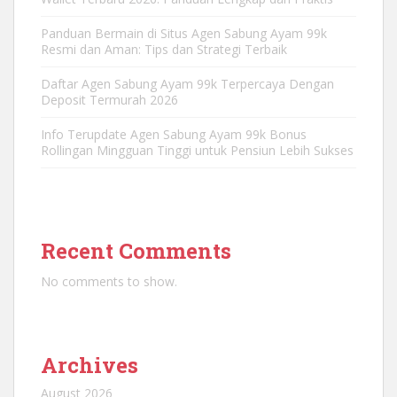
Panduan Bermain di Situs Agen Sabung Ayam 99k
Resmi dan Aman: Tips dan Strategi Terbaik
Daftar Agen Sabung Ayam 99k Terpercaya Dengan
Deposit Termurah 2026
Info Terupdate Agen Sabung Ayam 99k Bonus
Rollingan Mingguan Tinggi untuk Pensiun Lebih Sukses
Recent Comments
No comments to show.
Archives
August 2026