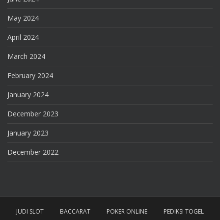
May 2024
April 2024
March 2024
February 2024
January 2024
December 2023
January 2023
December 2022
JUDI SLOT
BACCARAT
POKER ONLINE
PEDIKSI TOGEL