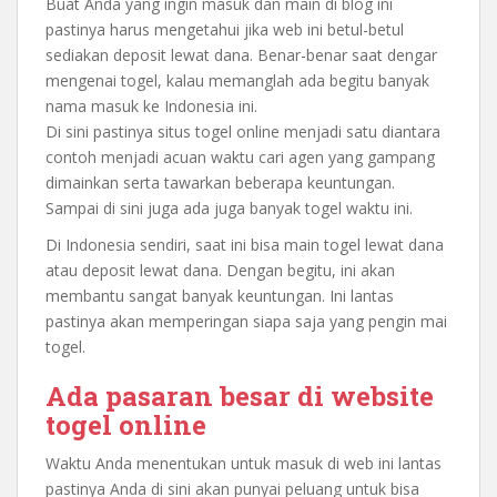
Buat Anda yang ingin masuk dan main di blog ini
pastinya harus mengetahui jika web ini betul-betul
sediakan deposit lewat dana. Benar-benar saat dengar
mengenai togel, kalau memanglah ada begitu banyak
nama masuk ke Indonesia ini.
Di sini pastinya situs togel online menjadi satu diantara
contoh menjadi acuan waktu cari agen yang gampang
dimainkan serta tawarkan beberapa keuntungan.
Sampai di sini juga ada juga banyak togel waktu ini.
Di Indonesia sendiri, saat ini bisa main togel lewat dana
atau deposit lewat dana. Dengan begitu, ini akan
membantu sangat banyak keuntungan. Ini lantas
pastinya akan memperingan siapa saja yang pengin mai
togel.
Ada pasaran besar di website
togel online
Waktu Anda menentukan untuk masuk di web ini lantas
pastinya Anda di sini akan punyai peluang untuk bisa