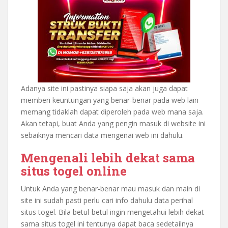
Adanya site ini pastinya siapa saja akan juga dapat
memberi keuntungan yang benar-benar pada web lain
memang tidaklah dapat diperoleh pada web mana saja.
Akan tetapi, buat Anda yang pengin masuk di website ini
sebaiknya mencari data mengenai web ini dahulu.
Mengenali lebih dekat sama
situs togel online
Untuk Anda yang benar-benar mau masuk dan main di
site ini sudah pasti perlu cari info dahulu data perihal
situs togel. Bila betul-betul ingin mengetahui lebih dekat
sama situs togel ini tentunya dapat baca sedetailnya