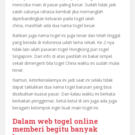
mencoba main di pasar paling besar. Sudah tidak jadi
salah satunya rahasia kembali jika memanglah
diperbandingkan keluaran pada togel ialah
china, masihlah ada dua nama togel besar.
Bahkan juga nama togel ini juga tenar dan telah tinggal
yang berada di Indonesia udah lama sekali. Ke-2 nya
tidak lain ialah pasaran togel Hongkong pun togel
Singapore. Dari info di atas pastilah ini bakal simpel
sekali dimengerti bila togel China waktu ini sudah mulai
tenar.
Namun, keterkenalannya ini jadi saat ini selalu tidak
dapat taklukkan dua nama togel barusan yang bisa
disebutkan kuasai pasar. Dan kalau waktu ini berkata
berkaitan penggemar, betul-betul di sini juga ada juga
beragam kelompok ingin buat main togel ini.
Dalam web togel online
memberi begitu banyak