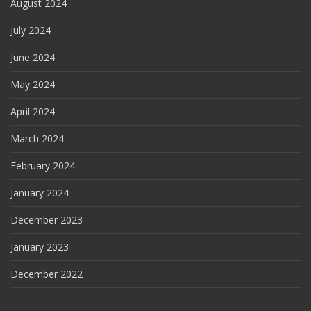
August 2024
July 2024
June 2024
May 2024
April 2024
March 2024
February 2024
January 2024
December 2023
January 2023
December 2022