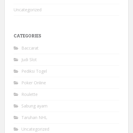
Uncategorized
CATEGORIES
Baccarat
Judi Slot
Pediksi Togel
Poker Online
Roulette
Sabung ayam
Taruhan NHL
Uncategorized