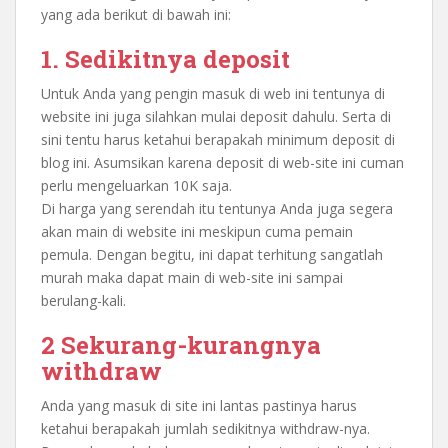
yang ada berikut di bawah ini:
1. Sedikitnya deposit
Untuk Anda yang pengin masuk di web ini tentunya di
website ini juga silahkan mulai deposit dahulu. Serta di
sini tentu harus ketahui berapakah minimum deposit di
blog ini. Asumsikan karena deposit di web-site ini cuman
perlu mengeluarkan 10K saja.
Di harga yang serendah itu tentunya Anda juga segera
akan main di website ini meskipun cuma pemain
pemula. Dengan begitu, ini dapat terhitung sangatlah
murah maka dapat main di web-site ini sampai
berulang-kali.
2 Sekurang-kurangnya
withdraw
Anda yang masuk di site ini lantas pastinya harus
ketahui berapakah jumlah sedikitnya withdraw-nya.