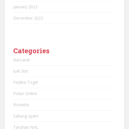
January 2023
December 2022
Categories
Baccarat
Judi Slot
Pediksi Togel
Poker Online
Roulette
Sabung ayam
Taruhan NHL