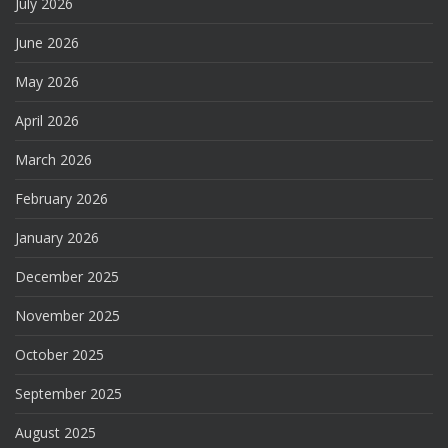
July 2026
June 2026
May 2026
April 2026
March 2026
February 2026
January 2026
December 2025
November 2025
October 2025
September 2025
August 2025