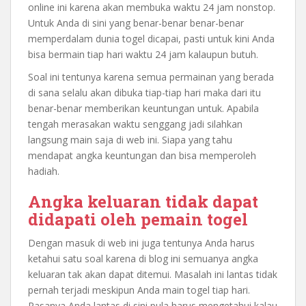
online ini karena akan membuka waktu 24 jam nonstop.
Untuk Anda di sini yang benar-benar benar-benar
memperdalam dunia togel dicapai, pasti untuk kini Anda
bisa bermain tiap hari waktu 24 jam kalaupun butuh.
Soal ini tentunya karena semua permainan yang berada
di sana selalu akan dibuka tiap-tiap hari maka dari itu
benar-benar memberikan keuntungan untuk. Apabila
tengah merasakan waktu senggang jadi silahkan
langsung main saja di web ini. Siapa yang tahu
mendapat angka keuntungan dan bisa memperoleh
hadiah.
Angka keluaran tidak dapat
didapati oleh pemain togel
Dengan masuk di web ini juga tentunya Anda harus
ketahui satu soal karena di blog ini semuanya angka
keluaran tak akan dapat ditemui. Masalah ini lantas tidak
pernah terjadi meskipun Anda main togel tiap hari.
Rasanya Anda lantas di sini pula harus mengetahui kalau