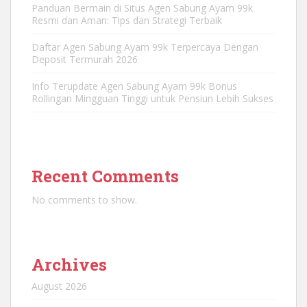
Panduan Bermain di Situs Agen Sabung Ayam 99k
Resmi dan Aman: Tips dan Strategi Terbaik
Daftar Agen Sabung Ayam 99k Terpercaya Dengan
Deposit Termurah 2026
Info Terupdate Agen Sabung Ayam 99k Bonus
Rollingan Mingguan Tinggi untuk Pensiun Lebih Sukses
Recent Comments
No comments to show.
Archives
August 2026