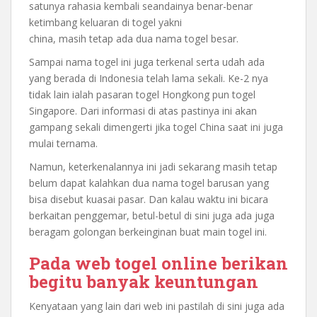
satunya rahasia kembali seandainya benar-benar
ketimbang keluaran di togel yakni
china, masih tetap ada dua nama togel besar.
Sampai nama togel ini juga terkenal serta udah ada
yang berada di Indonesia telah lama sekali. Ke-2 nya
tidak lain ialah pasaran togel Hongkong pun togel
Singapore. Dari informasi di atas pastinya ini akan
gampang sekali dimengerti jika togel China saat ini juga
mulai ternama.
Namun, keterkenalannya ini jadi sekarang masih tetap
belum dapat kalahkan dua nama togel barusan yang
bisa disebut kuasai pasar. Dan kalau waktu ini bicara
berkaitan penggemar, betul-betul di sini juga ada juga
beragam golongan berkeinginan buat main togel ini.
Pada web togel online berikan
begitu banyak keuntungan
Kenyataan yang lain dari web ini pastilah di sini juga ada