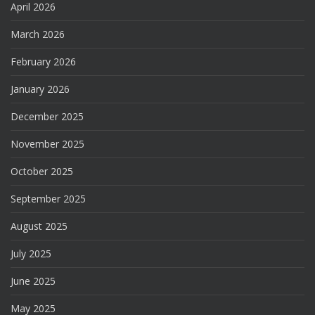
April 2026
March 2026
February 2026
January 2026
December 2025
November 2025
October 2025
September 2025
August 2025
July 2025
June 2025
May 2025