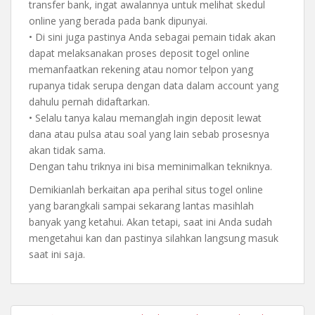
transfer bank, ingat awalannya untuk melihat skedul
online yang berada pada bank dipunyai.
• Di sini juga pastinya Anda sebagai pemain tidak akan
dapat melaksanakan proses deposit togel online
memanfaatkan rekening atau nomor telpon yang
rupanya tidak serupa dengan data dalam account yang
dahulu pernah didaftarkan.
• Selalu tanya kalau memanglah ingin deposit lewat
dana atau pulsa atau soal yang lain sebab prosesnya
akan tidak sama.
Dengan tahu triknya ini bisa meminimalkan tekniknya.
Demikianlah berkaitan apa perihal situs togel online
yang barangkali sampai sekarang lantas masihlah
banyak yang ketahui. Akan tetapi, saat ini Anda sudah
mengetahui kan dan pastinya silahkan langsung masuk
saat ini saja.
Post