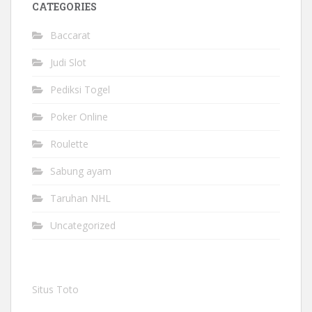
CATEGORIES
Baccarat
Judi Slot
Pediksi Togel
Poker Online
Roulette
Sabung ayam
Taruhan NHL
Uncategorized
Situs Toto