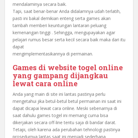
mendalaminya secara baik.
Tapi, saat benar-benar Anda didalamnya udah terlatih,
pasti ini bakal demikian enteng serta games akan
tambah memberi keuntungan lantaran peluang
kemenangan tinggi . Sehingga, mengupayakan agar
pelajari rumus besar serta kecil secara baik maka dari itu
dapat
mengimplementasikannya di permainan.
Games di website togel online
yang gampang dijangkau
lewat cara online
Anda yang main di site ini lantas pastinya perlu
mengetahui jika betul-betul betul permainan ini saat ini
dapat dicapai lewat cara online. Meski sebenarnya di
saat dahulu games togel ini memang cuma bisa
dikerjakan secara off-line tentu saja di bandar darat.
Tetapi, oleh karena ada perubahan tehnologi pastinya
prosedurnya lantas saat ini menjadi sederhana