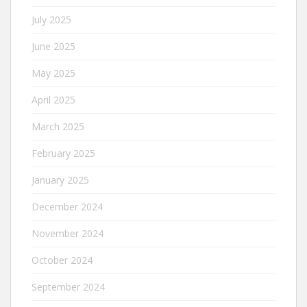
July 2025
June 2025
May 2025
April 2025
March 2025
February 2025
January 2025
December 2024
November 2024
October 2024
September 2024