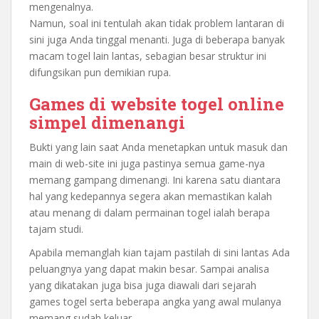
mengenalnya.
Namun, soal ini tentulah akan tidak problem lantaran di
sini juga Anda tinggal menanti. Juga di beberapa banyak
macam togel lain lantas, sebagian besar struktur ini
difungsikan pun demikian rupa.
Games di website togel online
simpel dimenangi
Bukti yang lain saat Anda menetapkan untuk masuk dan
main di web-site ini juga pastinya semua game-nya
memang gampang dimenangi. Ini karena satu diantara
hal yang kedepannya segera akan memastikan kalah
atau menang di dalam permainan togel ialah berapa
tajam studi.
Apabila memanglah kian tajam pastilah di sini lantas Ada
peluangnya yang dapat makin besar. Sampai analisa
yang dikatakan juga bisa juga diawali dari sejarah
games togel serta beberapa angka yang awal mulanya
memang sudah keluar.