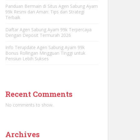
Panduan Bermain di Situs Agen Sabung Ayam
99k Resmi dan Aman: Tips dan Strategi
Terbaik
Daftar Agen Sabung Ayam 99k Terpercaya
Dengan Deposit Termurah 2026
Info Terupdate Agen Sabung Ayam 99k
Bonus Rollingan Mingguan Tinggi untuk
Pensiun Lebih Sukses
Recent Comments
No comments to show.
Archives