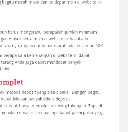
g begitu murah maka dari itu dapat main di website ini
ti pun harus mengetahui berapakah jumlah minimum
n masuk serta main di website ini bakal ada
hdraw-nya juga benar-benar murah adalah cuman 50K.
ar berapa saja kemenangan di website ini dapat
ya terang Anda juga dapat mendapat banyak
 ini.
komplet
ak metoda deposit yang bisa dipakai. Dengan begitu,
n dapat lakukan banyak teknik deposit.
t ini tidak hanya memakai rekening tabungan. Tapi, di
ba gunakan e-wallet sampai juga dapat pakai pulsa yang