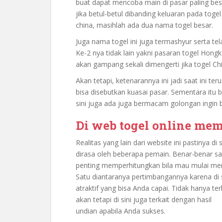
buat dapat mencoba main di pasar paling besa
jika betul-betul dibanding keluaran pada toge
china, masihlah ada dua nama togel besar.
Juga nama togel ini juga termashyur serta tel
Ke-2 nya tidak lain yakni pasaran togel Hongko
akan gampang sekali dimengerti jika togel Chin
Akan tetapi, ketenarannya ini jadi saat ini 
bisa disebutkan kuasai pasar. Sementara itu 
sini juga ada juga bermacam golongan ingin bu
Di web togel online me
Realitas yang lain dari website ini pastinya d
dirasa oleh beberapa pemain. Benar-benar s
penting memperhitungkan bila mau mulai menj
Satu diantaranya pertimbangannya karena di 
atraktif yang bisa Anda capai. Tidak hanya t
akan tetapi di sini juga terkait dengan hasil
undian apabila Anda sukses.