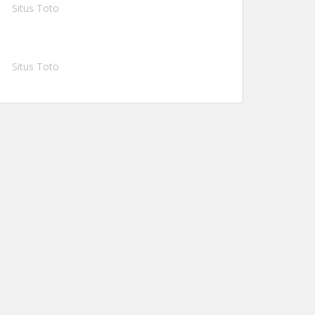
Situs Toto
Situs Toto