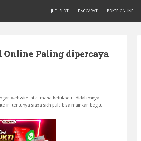
JUDI SLOT
BACCARAT
POKER ONLINE
l Online Paling dipercaya
engan web-site ini di mana betul-betul didalamnya
e ini tentunya siapa sich pula bisa mainkan begitu