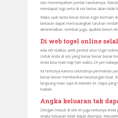
dan menempatkan jumlah taruhannya. Masalah
mendapat rugi serta di sini lantas akan tidak
Maka saat Anda benar-benar ingin bermain di w
lantaran dapat memasangkan taruhan rendah.
diminimalkan. Kembali juga, apabila belum eks
Di web togel online sel
Ada nih realitas antik perihal situs togel on
Untuk Anda di sini yang benar-benar benar-ben
Anda bisa main tiap hari waktu 24 jam kalaup
Ini tentunya karena seluruhnya permainan yan
benar-benar memberikan keuntungan buat. Bil
langsung main saja di website ini. Siapa ya
hadiah.
Angka keluaran tak dapa
Dengan masuk di site ini juga tentunya Anda pe
angka keluaran tidak dapat dijumpai. Masalah 