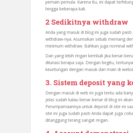
pemain pemula. Karena itu, ini dapat terhitun
hingga beberapa kali.
2 Sedikitnya withdraw
Anda yang masuk di blog ini juga sudah pas
withdraw-nya. Asumsikan sebab memang denga
minimum withdraw. Bahkan juga nominal wit
Dan yang lebih ringan kembali jika benar-ben
dilunasi berapa saja. Dengan begitu, tentun
keuntungan dengan masuk dan main di website
3. Sistem deposit yang 
Dengan masuk di web ini juga tentu ada bany
jelas sudah kalau benar-benar di blog ini aka
Perumpamaannya untuk deposit di site ini saa
site ini juga sudah pasti Anda dapat juga co
ditanggung terang sangat ringan.