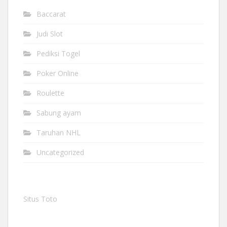
Baccarat
Judi Slot
Pediksi Togel
Poker Online
Roulette
Sabung ayam
Taruhan NHL
Uncategorized
Situs Toto