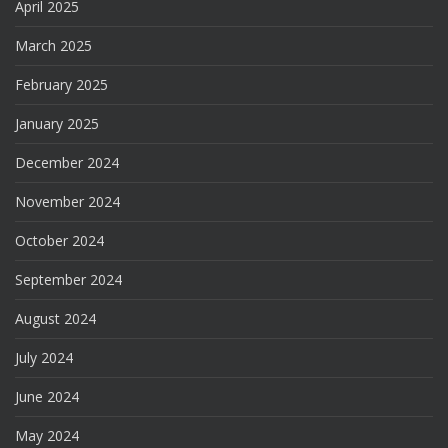
April 2025
March 2025
February 2025
January 2025
December 2024
November 2024
October 2024
September 2024
August 2024
July 2024
June 2024
May 2024