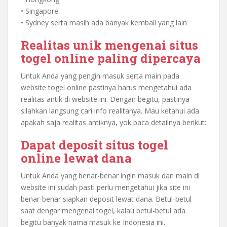
• Singapore
• Sydney serta masih ada banyak kembali yang lain
Realitas unik mengenai situs
togel online paling dipercaya
Untuk Anda yang pengin masuk serta main pada
website togel online pastinya harus mengetahui ada
realitas antik di website ini. Dengan begitu, pastinya
silahkan langsung cari info realitanya. Mau ketahui ada
apakah saja realitas antiknya, yok baca detailnya berikut:
Dapat deposit situs togel
online lewat dana
Untuk Anda yang benar-benar ingin masuk dan main di
website ini sudah pasti perlu mengetahui jika site ini
benar-benar siapkan deposit lewat dana. Betul-betul
saat dengar mengenai togel, kalau betul-betul ada
begitu banyak nama masuk ke Indonesia ini.