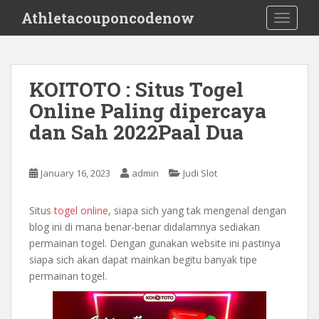
S
Athletacouponcodenow
TOGGLE
k
i
p
t
KOITOTO : Situs Togel
o
Online Paling dipercaya
m
a
dan Sah 2022Paal Dua
i
n
c
January 16, 2023
admin
Judi Slot
o
n
Situs
togel online
, siapa sich yang tak mengenal dengan
t
blog ini di mana benar-benar didalamnya sediakan
e
permainan togel. Dengan gunakan website ini pastinya
n
siapa sich akan dapat mainkan begitu banyak tipe
t
permainan togel.