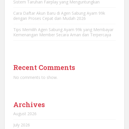
Sistem Taruhan Fairplay yang Menguntungkan
Cara Daftar Akun Baru di Agen Sabung Ayam 99k
dengan Proses Cepat dan Mudah 2026
Tips Memilih Agen Sabung Ayam 99k yang Membayar
Kemenangan Member Secara Aman dan Terpercaya
Recent Comments
No comments to show.
Archives
August 2026
July 2026