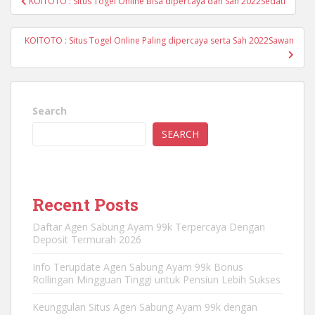
KOITOTO : Situs Togel Online Bisa dipercaya dan Sah 2022Sedati
navigation
KOITOTO : Situs Togel Online Paling dipercaya serta Sah 2022Sawan
Search
SEARCH
Recent Posts
Daftar Agen Sabung Ayam 99k Terpercaya Dengan
Deposit Termurah 2026
Info Terupdate Agen Sabung Ayam 99k Bonus
Rollingan Mingguan Tinggi untuk Pensiun Lebih Sukses
Keunggulan Situs Agen Sabung Ayam 99k dengan