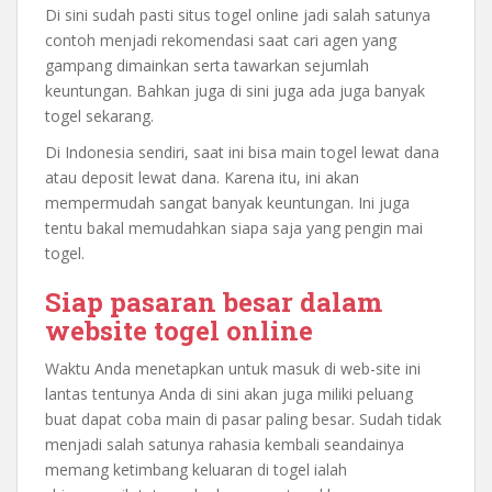
Di sini sudah pasti situs togel online jadi salah satunya
contoh menjadi rekomendasi saat cari agen yang
gampang dimainkan serta tawarkan sejumlah
keuntungan. Bahkan juga di sini juga ada juga banyak
togel sekarang.
Di Indonesia sendiri, saat ini bisa main togel lewat dana
atau deposit lewat dana. Karena itu, ini akan
mempermudah sangat banyak keuntungan. Ini juga
tentu bakal memudahkan siapa saja yang pengin mai
togel.
Siap pasaran besar dalam
website togel online
Waktu Anda menetapkan untuk masuk di web-site ini
lantas tentunya Anda di sini akan juga miliki peluang
buat dapat coba main di pasar paling besar. Sudah tidak
menjadi salah satunya rahasia kembali seandainya
memang ketimbang keluaran di togel ialah