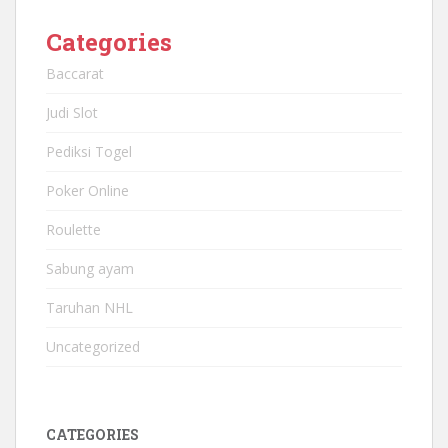
Categories
Baccarat
Judi Slot
Pediksi Togel
Poker Online
Roulette
Sabung ayam
Taruhan NHL
Uncategorized
CATEGORIES