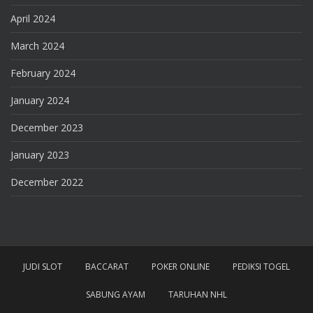
April 2024
March 2024
February 2024
January 2024
December 2023
January 2023
December 2022
JUDI SLOT
BACCARAT
POKER ONLINE
PEDIKSI TOGEL
SABUNG AYAM
TARUHAN NHL