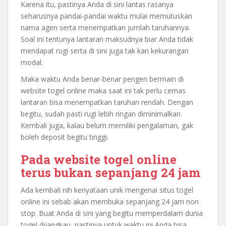
Karena itu, pastinya Anda di sini lantas rasanya
seharusnya pandai-pandai waktu mulai memutuskan
nama agen serta menempatkan jumlah taruhannya.
Soal ini tentunya lantaran maksudnya biar Anda tidak
mendapat rugi serta di sini juga tak kan kekurangan
modal.
Maka waktu Anda benar-benar pengen bermain di
website togel online maka saat ini tak perlu cemas
lantaran bisa menempatkan taruhan rendah. Dengan
begitu, sudah pasti rugi lebih ringan diminimalkan.
Kembali juga, kalau belum memiliki pengalaman, gak
boleh deposit begitu tinggi.
Pada website togel online
terus bukan sepanjang 24 jam
Ada kembali nih kenyataan unik mengenai situs togel
online ini sebab akan membuka sepanjang 24 jam non
stop. Buat Anda di sini yang begitu memperdalam dunia
togel dijangkau, pastinya untuk waktu ini Anda bisa