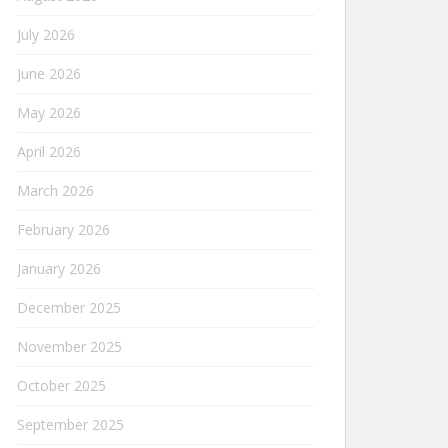
July 2026
June 2026
May 2026
April 2026
March 2026
February 2026
January 2026
December 2025
November 2025
October 2025
September 2025