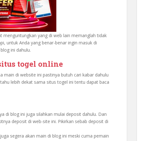
apat menguntungkan yang di web lain memanglah tidak
pi, untuk Anda yang benar-benar ingin masuk di
log ini dahulu.
itus togel online
 main di website ini pastinya butuh cari kabar dahulu
u tahu lebih dekat sama situs togel ini tentu dapat baca
 di blog ini juga silahkan mulai deposit dahulu. Dan
tnya deposit di web-site ini. Pikirkan sebab deposit di
juga segera akan main di blog ini meski cuma pemain