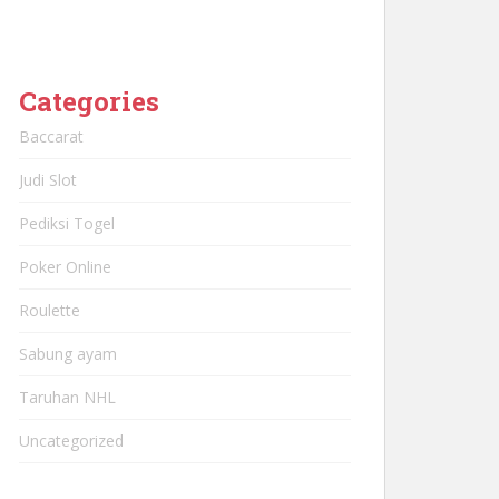
Categories
Baccarat
Judi Slot
Pediksi Togel
Poker Online
Roulette
Sabung ayam
Taruhan NHL
Uncategorized