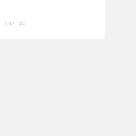
Situs Toto