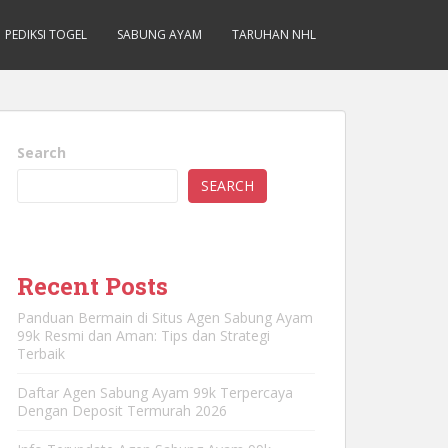
PEDIKSI TOGEL
SABUNG AYAM
TARUHAN NHL
Search
SEARCH
Recent Posts
Panduan Bermain di Situs Agen Sabung Ayam
99k Resmi dan Aman: Tips dan Strategi
Terbaik
Daftar Agen Sabung Ayam 99k Terpercaya
Dengan Deposit Termurah 2026