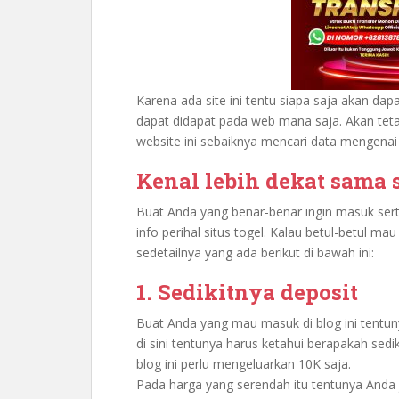
Karena ada site ini tentu siapa saja akan d
dapat didapat pada web mana saja. Akan teta
website ini sebaiknya mencari data mengenai b
Kenal lebih dekat sama s
Buat Anda yang benar-benar ingin masuk serta
info perihal situs togel. Kalau betul-betul ma
sedetailnya yang ada berikut di bawah ini:
1. Sedikitnya deposit
Buat Anda yang mau masuk di blog ini tentunya
di sini tentunya harus ketahui berapakah sediki
blog ini perlu mengeluarkan 10K saja.
Pada harga yang serendah itu tentunya Anda 