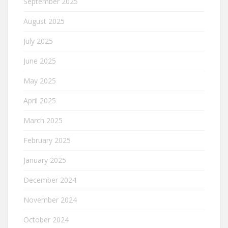
September 2025
August 2025
July 2025
June 2025
May 2025
April 2025
March 2025
February 2025
January 2025
December 2024
November 2024
October 2024