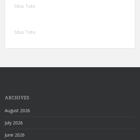
Situs Toto
Situs Toto
ARCHIVES
August 2026
July 2026
June 2026