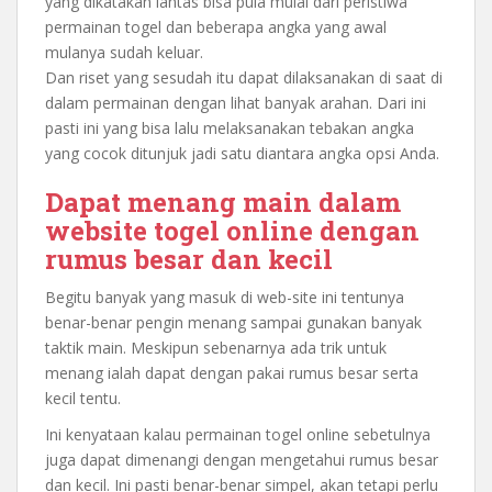
yang dikatakan lantas bisa pula mulai dari peristiwa
permainan togel dan beberapa angka yang awal
mulanya sudah keluar.
Dan riset yang sesudah itu dapat dilaksanakan di saat di
dalam permainan dengan lihat banyak arahan. Dari ini
pasti ini yang bisa lalu melaksanakan tebakan angka
yang cocok ditunjuk jadi satu diantara angka opsi Anda.
Dapat menang main dalam
website togel online dengan
rumus besar dan kecil
Begitu banyak yang masuk di web-site ini tentunya
benar-benar pengin menang sampai gunakan banyak
taktik main. Meskipun sebenarnya ada trik untuk
menang ialah dapat dengan pakai rumus besar serta
kecil tentu.
Ini kenyataan kalau permainan togel online sebetulnya
juga dapat dimenangi dengan mengetahui rumus besar
dan kecil. Ini pasti benar-benar simpel, akan tetapi perlu