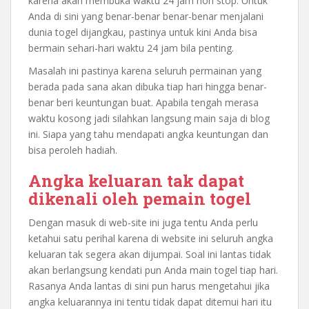
karena akan membuka waktu 24 jam non stop. Untuk
Anda di sini yang benar-benar benar-benar menjalani
dunia togel dijangkau, pastinya untuk kini Anda bisa
bermain sehari-hari waktu 24 jam bila penting.
Masalah ini pastinya karena seluruh permainan yang
berada pada sana akan dibuka tiap hari hingga benar-
benar beri keuntungan buat. Apabila tengah merasa
waktu kosong jadi silahkan langsung main saja di blog
ini. Siapa yang tahu mendapati angka keuntungan dan
bisa peroleh hadiah.
Angka keluaran tak dapat
dikenali oleh pemain togel
Dengan masuk di web-site ini juga tentu Anda perlu
ketahui satu perihal karena di website ini seluruh angka
keluaran tak segera akan dijumpai. Soal ini lantas tidak
akan berlangsung kendati pun Anda main togel tiap hari.
Rasanya Anda lantas di sini pun harus mengetahui jika
angka keluarannya ini tentu tidak dapat ditemui hari itu