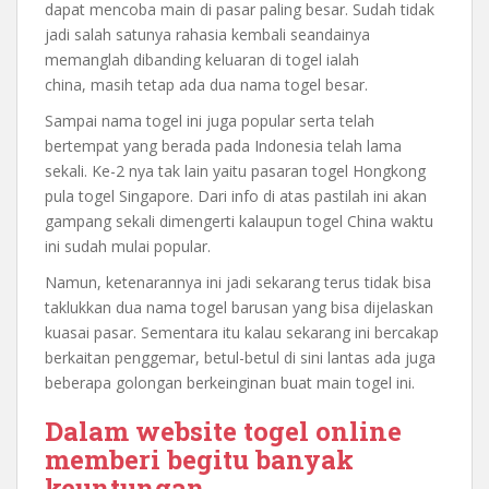
dapat mencoba main di pasar paling besar. Sudah tidak
jadi salah satunya rahasia kembali seandainya
memanglah dibanding keluaran di togel ialah
china, masih tetap ada dua nama togel besar.
Sampai nama togel ini juga popular serta telah
bertempat yang berada pada Indonesia telah lama
sekali. Ke-2 nya tak lain yaitu pasaran togel Hongkong
pula togel Singapore. Dari info di atas pastilah ini akan
gampang sekali dimengerti kalaupun togel China waktu
ini sudah mulai popular.
Namun, ketenarannya ini jadi sekarang terus tidak bisa
taklukkan dua nama togel barusan yang bisa dijelaskan
kuasai pasar. Sementara itu kalau sekarang ini bercakap
berkaitan penggemar, betul-betul di sini lantas ada juga
beberapa golongan berkeinginan buat main togel ini.
Dalam website togel online
memberi begitu banyak
keuntungan