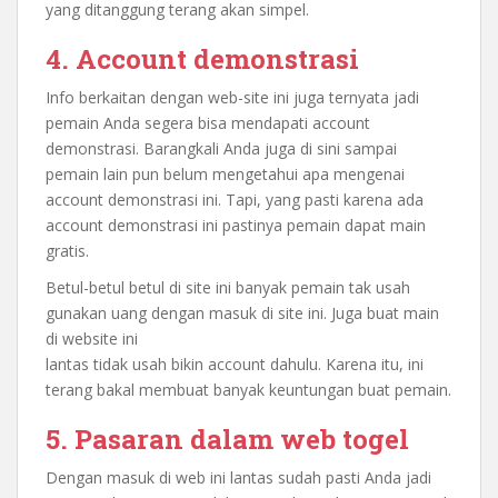
yang ditanggung terang akan simpel.
4. Account demonstrasi
Info berkaitan dengan web-site ini juga ternyata jadi
pemain Anda segera bisa mendapati account
demonstrasi. Barangkali Anda juga di sini sampai
pemain lain pun belum mengetahui apa mengenai
account demonstrasi ini. Tapi, yang pasti karena ada
account demonstrasi ini pastinya pemain dapat main
gratis.
Betul-betul betul di site ini banyak pemain tak usah
gunakan uang dengan masuk di site ini. Juga buat main
di website ini
lantas tidak usah bikin account dahulu. Karena itu, ini
terang bakal membuat banyak keuntungan buat pemain.
5. Pasaran dalam web togel
Dengan masuk di web ini lantas sudah pasti Anda jadi