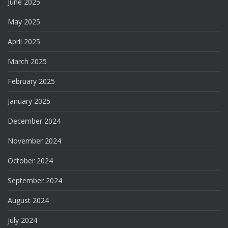
June 2025
May 2025
April 2025
March 2025
February 2025
January 2025
December 2024
November 2024
October 2024
September 2024
August 2024
July 2024