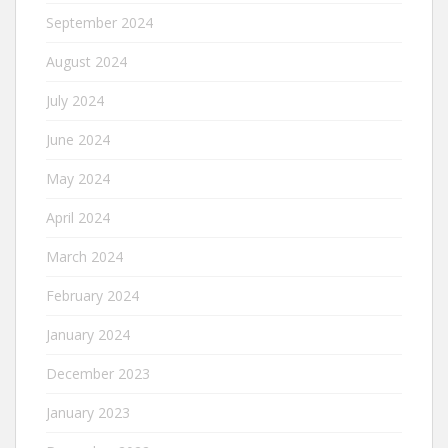
September 2024
August 2024
July 2024
June 2024
May 2024
April 2024
March 2024
February 2024
January 2024
December 2023
January 2023