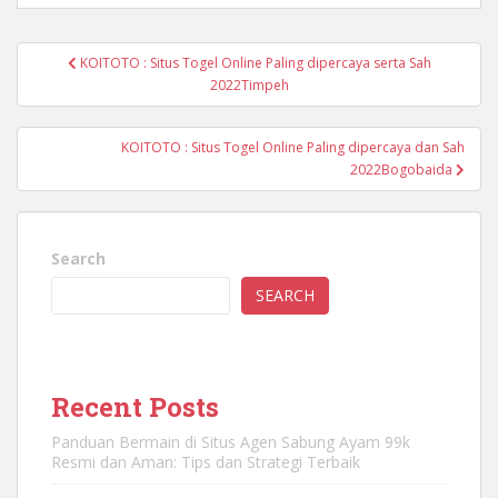
Post
KOITOTO : Situs Togel Online Paling dipercaya serta Sah
navigation
2022Timpeh
KOITOTO : Situs Togel Online Paling dipercaya dan Sah
2022Bogobaida
Search
SEARCH
Recent Posts
Panduan Bermain di Situs Agen Sabung Ayam 99k
Resmi dan Aman: Tips dan Strategi Terbaik