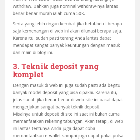
withdraw. Bahkan juga nominal withdraw-nya lantas
benar-benar murah ialah cuma 50K.
Serta yang lebih ringan kembali jika betul-betul berapa
saja kemenangan di web ini akan dilunasi berapa saja.
Karena itu, sudah pasti terang Anda lantas dapat
mendapat sangat banyak keuntungan dengan masuk
dan main di blog ini.
3. Teknik deposit yang
komplet
Dengan masuk di web ini juga sudah pasti ada begitu
banyak model deposit yang bisa dipakai. Karena itu,
jelas sudah jika benar-benar di web-site ini bakal dapat
mengerjakan sangat banyak teknik deposit.
Misalnya untuk deposit di site ini saat ini bukan cuma
memanfaatkan rekening tabungan. Akan tetapi, di web
ini lantas tentunya Anda juga dapat coba
memanfaatkan e-wallet sampai juga dapat pakai pulsa