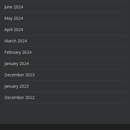
June 2024
May 2024
April 2024
March 2024
February 2024
January 2024
December 2023
January 2023
December 2022