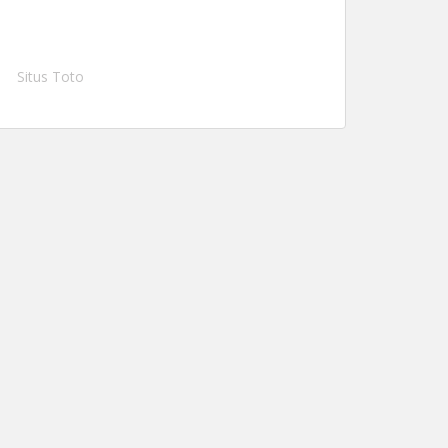
Situs Toto