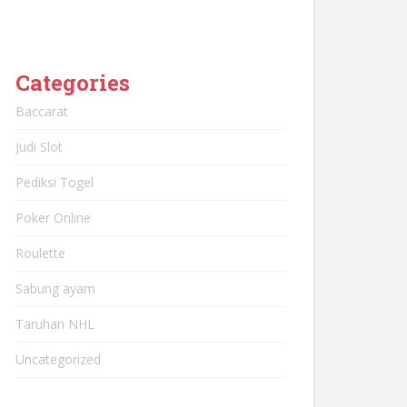
Categories
Baccarat
Judi Slot
Pediksi Togel
Poker Online
Roulette
Sabung ayam
Taruhan NHL
Uncategorized