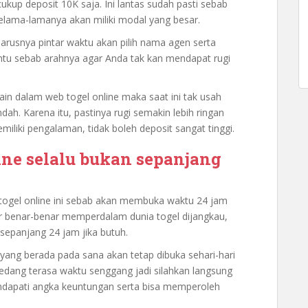
kup deposit 10K saja. Ini lantas sudah pasti sebab
lama-lamanya akan miliki modal yang besar.
eharusnya pintar waktu akan pilih nama agen serta
ntu sebab arahnya agar Anda tak kan mendapat rugi
n dalam web togel online maka saat ini tak usah
ah. Karena itu, pastinya rugi semakin lebih ringan
miliki pengalaman, tidak boleh deposit sangat tinggi.
ine selalu bukan sepanjang
s togel online ini sebab akan membuka waktu 24 jam
ar benar-benar memperdalam dunia togel dijangkau,
i sepanjang 24 jam jika butuh.
yang berada pada sana akan tetap dibuka sehari-hari
sedang terasa waktu senggang jadi silahkan langsung
mendapati angka keuntungan serta bisa memperoleh