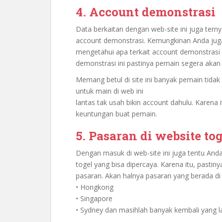
4. Account demonstrasi
Data berkaitan dengan web-site ini juga ter
account demonstrasi. Kemungkinan Anda juga 
mengetahui apa terkait account demonstrasi i
demonstrasi ini pastinya pemain segera akan 
Memang betul di site ini banyak pemain tida
untuk main di web ini
lantas tak usah bikin account dahulu. Karena
keuntungan buat pemain.
5. Pasaran di website to
Dengan masuk di web-site ini juga tentu An
togel yang bisa dipercaya. Karena itu, pasti
pasaran. Akan halnya pasaran yang berada di b
• Hongkong
• Singapore
• Sydney dan masihlah banyak kembali yang l