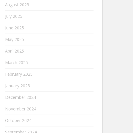
August 2025
July 2025
June 2025
May 2025
April 2025
March 2025
February 2025
January 2025
December 2024
November 2024
October 2024
September 2024