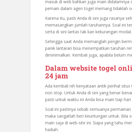
masuk di web bahkan juga main didalamnya cu
pemain dalam agen togel memang tidaklah se
Karena itu, pasti Anda di sini juga rasanya s
memasangkan jumlah taruhannya. Soal ini te
serta di sini lantas tak kan kekurangan modal.
Sehingga saat Anda memanglah pengin bermai
panik lantaran bisa menempatkan taruhan rend
diminimalkan. Kembali juga, apabila belum me
Dalam website togel onl
24 jam
Ada kembali nih kenyataan antik perihal situ
non stop. Untuk Anda di sini yang benar-ben
pasti untuk waktu ini Anda bisa main tiap har
Soal ini pastinya sebab semuanya permainan 
maka sangatlah beri keuntungan untuk. Bila 
main saja di web-site ini. Siapa yang tahu 
hadiah.