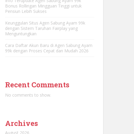
Info Terupdate Agen Sabung Ayam 99k
Bonus Rollingan Mingguan Tinggi untuk
Pensiun Lebih Sukses
Keunggulan Situs Agen Sabung Ayam 99k
dengan Sistem Taruhan Fairplay yang
Menguntungkan
Cara Daftar Akun Baru di Agen Sabung Ayam
99k dengan Proses Cepat dan Mudah 2026
Recent Comments
No comments to show.
Archives
August 2026