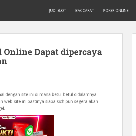
JUDI SLOT
BACCARAT
POKER ONLINE
l Online Dapat dipercaya
an
al dengan site ini di mana betul-betul didalamnya
web-site ini pastinya siapa sich pun segera akan
el.