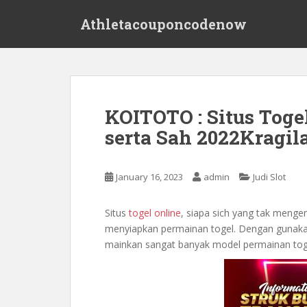
S
Athletacouponcodenow
k
i
p
t
o
m
KOITOTO : Situs Toge
a
serta Sah 2022Kragil
i
n
c
January 16, 2023
admin
Judi Slot
o
n
t
Situs
togel online
, siapa sich yang tak mengen
e
menyiapkan permainan togel. Dengan gunakan 
n
mainkan sangat banyak model permainan tog
t