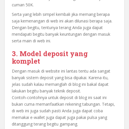
cuman 50K.
Serta yang lebih simpel kembali jika memang berapa
saja kemenangan di web ini akan dilunasi berapa saja.
Dengan begitu, tentunya terang Anda juga dapat
mendapati begitu banyak keuntungan dengan masuk
serta main di web ini.
3. Model deposit yang
komplet
Dengan masuk di website ini lantas tentu ada sangat
banyak sistem deposit yang bisa dipakai. Karena itu,
jelas sudah kalau memanglah di blog ini bakal dapat
lakukan begitu banyak teknik deposit.
Contoh-contohnya untuk deposit di blog ini saat ini
bukan cuma memanfaatkan rekening tabungan. Tetapi,
di web ini juga sudah pasti Anda juga dapat coba
memakai e-wallet juga dapat juga pakai pulsa yang
ditanggung terang begitu gampang.