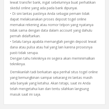
lewat transfer bank, ingat sebelumnya buat perhatikan
skedul online yang ada pada bank dipunyai.
• Di sini lantas pastinya Anda sebagai pemain tidak
dapat melaksanakan proses deposit togel online
memakai rekening atau nomor telpon yang nyatanya
tidak sama dengan data dalam account yang dahulu
pernah didaftarkan.
• Selalu tanya apabila memanglah pengin deposit lewat
dana atau pulsa atau hal yang lain karena prosesnya
pasti tidak serupa.
Dengan tahu tekniknya ini segera akan meminimalkan
tekniknya.
Demikianlah tadi berkaitan apa perihal situs togel online
yang kemungkinan sampai sekarang ini lantas masih
ada banyak yang ketahui. Akan tetapi, saat ini Anda
telah mengetahui kan dan tentu silahkan langsung
masuk saat ini saja.