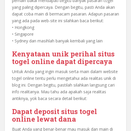
pemain bakal mendapati begitu banyak pasaran togel
yang paling dipercaya. Dengan begitu, pasti Anda akan
dapat coba main di bermacam pasaran. Adapun pasaran
yang ada pada web-site ini silahkan baca berikut:
• Hongkong
• Singapore
• Sydney dan masihlah banyak kembali yang lain
Kenyataan unik perihal situs
togel online dapat dipercaya
Untuk Anda yang ingin masuk serta main dalam website
togel online tentu perlu mengetahui ada realitas unik di
blog ini. Dengan begitu, pastilah silahkan langsung cari
info realitanya. Mau tahu ada apakah saja realitas
antiknya, yok baca secara detail berikut:
Dapat deposit situs togel
online lewat dana
Buat Anda yang benar-benar mau masuk dan main di