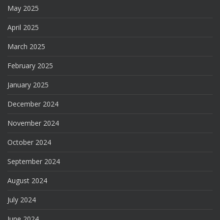
May 2025
April 2025
March 2025
February 2025
January 2025
December 2024
November 2024
October 2024
September 2024
August 2024
July 2024
June 2024