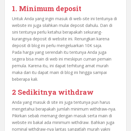
1. Minimum deposit
Untuk Anda yang ingin masuk di web-site ini tentunya di
website ini juga silahkan mulai deposit dahulu. Dan di
sini tentunya perlu ketahui berapakah sekurang-
kurangnya deposit di website ini. Renungkan karena
deposit di blog ini perlu mengeluarkan 10K saja.
Pada harga yang serendah itu tentunya Anda juga
segera bisa main di web ini meskipun cuman pemain
pemula. Karena itu, ini dapat terhitung amat murah
maka dari itu dapat main di blog ini hingga sampai
beberapa kali.
2 Sedikitnya withdraw
Anda yang masuk di site ini juga tentunya pun harus
mengetahui berapakah jumlah minimum withdraw-nya.
Pikirkan sebab memang dengan masuk serta main di
website ini bakal ada minimum withdraw. Bahkan juga
nominal withdraw-nya lantas sangatlah murah yakni