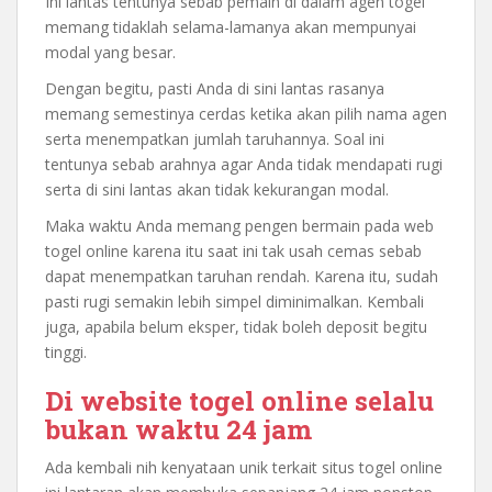
Ini lantas tentunya sebab pemain di dalam agen togel
memang tidaklah selama-lamanya akan mempunyai
modal yang besar.
Dengan begitu, pasti Anda di sini lantas rasanya
memang semestinya cerdas ketika akan pilih nama agen
serta menempatkan jumlah taruhannya. Soal ini
tentunya sebab arahnya agar Anda tidak mendapati rugi
serta di sini lantas akan tidak kekurangan modal.
Maka waktu Anda memang pengen bermain pada web
togel online karena itu saat ini tak usah cemas sebab
dapat menempatkan taruhan rendah. Karena itu, sudah
pasti rugi semakin lebih simpel diminimalkan. Kembali
juga, apabila belum eksper, tidak boleh deposit begitu
tinggi.
Di website togel online selalu
bukan waktu 24 jam
Ada kembali nih kenyataan unik terkait situs togel online