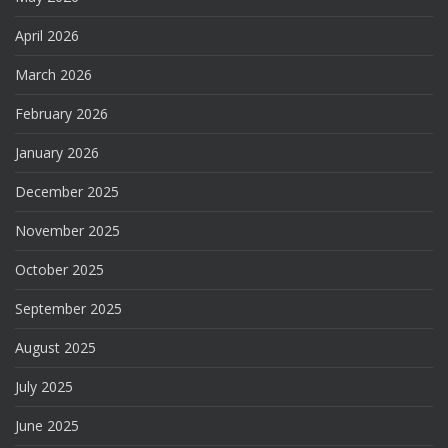
April 2026
March 2026
February 2026
January 2026
December 2025
November 2025
October 2025
September 2025
August 2025
July 2025
June 2025