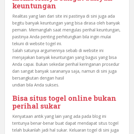
keuntungan
Realitas yang lain dari site ini pastinya di sini juga ada
begitu banyak keuntungan yang bisa dirasa oleh banyak
pemain. Memanglah saat mengulas perihal keuntungan,
pastinya Anda penting perhitungkan bila ingin mulai
tekuni di website togel ini.
Salah satunya argumennya sebab di website ini
menjajakan banyak keuntungan yang bagus yang bisa
Anda capai. Bukan sekedar perihal keringanan prosedur
dan sangat banyak sarananya saja, namun di sini juga
bersangkutan dengan hasil
undian bila Anda sukses.
Bisa situs togel online bukan
perihal sukar
Kenyataan antik yang lain yang ada pada blog ini
tentunya benar-benar buat dapat mendapat situs togel
telah bukanlah jadi hal sukar. Keluaran togel di sini juga