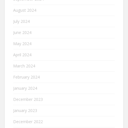
August 2024
July 2024
June 2024
May 2024
April 2024
March 2024
February 2024
January 2024
December 2023
January 2023
December 2022