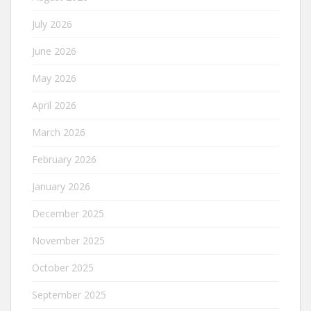
July 2026
June 2026
May 2026
April 2026
March 2026
February 2026
January 2026
December 2025
November 2025
October 2025
September 2025