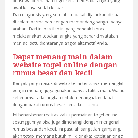
peristiwa permainan togel serta beberapa angka yang
awal kalinya sudah keluar.
Dan diagnosis yang setelah itu bakal dijalankan di saat
di dalam permainan dengan memandang sangat banyak
arahan. Dari ini pastilah ini yang hendak lantas
melaksanakan tebakan angka yang benar dinyatakan
menjadi satu diantaranya angka alternatif Anda.
Dapat menang main dalam
website togel online dengan
rumus besar dan kecil
Banyak yang masuk di web-site ini tentunya memanglah
pengin menang juga gunakan banyak taktik main. Walau
sebenarnya ada langkah untuk menang ialah dapat
dengan pakai rumus besar serta kecil tentu.
Ini benar-benar realitas kalau permainan togel online
sesungguhnya bisa juga dimenangi dengan mengenal
rumus besar dan kecil. Ini pastilah sangatlah gampang,
akan tetapi memang butuh miliki tingkat ketelitian tinggi