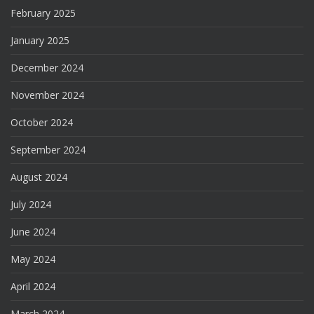
February 2025
January 2025
December 2024
November 2024
October 2024
September 2024
August 2024
July 2024
June 2024
May 2024
April 2024
March 2024