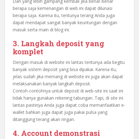
Dan yang lebih gampang kembali jika benar-benar
berapa saja kemenangan di web ini dapat dilunasi
berapa saja. Karena itu, tentunya terang Anda juga
dapat mendapat sangat banyak keuntungan dengan
masuk serta main di blog ini.
3. Langkah deposit yang
komplet
Dengan masuk di website ini lantas tentunya ada begitu
banyak sistem deposit yang bisa dipakai. Karena itu,
jelas sudah jika memang di website ini juga akan dapat
melaksanakan banyak langkah deposit.
Contoh-contohnya untuk deposit di web-site ini saat ini
tidak hanya gunakan rekening tabungan. Tapi, di site ini
lantas pastinya Anda juga dapat coba memanfaatkan e-
wallet bahkan juga dapat juga pakai pulsa yang
ditanggung terang akan ringan.
4. Account demonstrasi