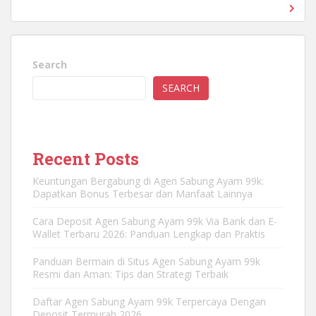
Search
SEARCH
Recent Posts
Keuntungan Bergabung di Agen Sabung Ayam 99k:
Dapatkan Bonus Terbesar dan Manfaat Lainnya
Cara Deposit Agen Sabung Ayam 99k Via Bank dan E-
Wallet Terbaru 2026: Panduan Lengkap dan Praktis
Panduan Bermain di Situs Agen Sabung Ayam 99k
Resmi dan Aman: Tips dan Strategi Terbaik
Daftar Agen Sabung Ayam 99k Terpercaya Dengan
Deposit Termurah 2026