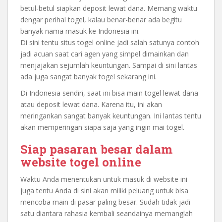
betul-betul siapkan deposit lewat dana. Memang waktu
dengar perihal togel, kalau benar-benar ada begitu
banyak nama masuk ke Indonesia ini.
Di sini tentu situs togel online jadi salah satunya contoh
jadi acuan saat cari agen yang simpel dimainkan dan
menjajakan sejumlah keuntungan. Sampai di sini lantas
ada juga sangat banyak togel sekarang ini.
Di Indonesia sendiri, saat ini bisa main togel lewat dana
atau deposit lewat dana. Karena itu, ini akan
meringankan sangat banyak keuntungan. Ini lantas tentu
akan memperingan siapa saja yang ingin mai togel.
Siap pasaran besar dalam
website togel online
Waktu Anda menentukan untuk masuk di website ini
juga tentu Anda di sini akan miliki peluang untuk bisa
mencoba main di pasar paling besar. Sudah tidak jadi
satu diantara rahasia kembali seandainya memanglah