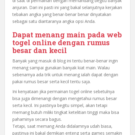
di saat di permainan dengan memandang begitu banyak
anjuran. Dari ini pasti ini yang bakal selanjutnya kerjakan
tebakan angka yang benar-benar benar dinyatakan
sebagai satu diantaranya angka opsi Anda.
Dapat menang main pada web
togel online dengan rumus
besar dan kecil
Banyak yang masuk di blog ini tentu benar-benar ingin
menang sampai gunakan banyak kiat main. Walau
sebenarnya ada trik untuk menang ialah dapat dengan
pakai rumus besar serta kecil tentu saja.
Ini kenyataan jika permainan togel online sebetulnya
bisa juga dimenangi dengan mengetahui rumus besar
serta kecil. Ini pastinya begitu simpel, akan tetapi
memang butuh miliki tingkat ketelitian tinggi maka bisa
pahaminya secara bagus.
Tetapi, saat memang Anda didalamnya udah biasa,
pastinya ini bakal demikian enteng serta games semakin