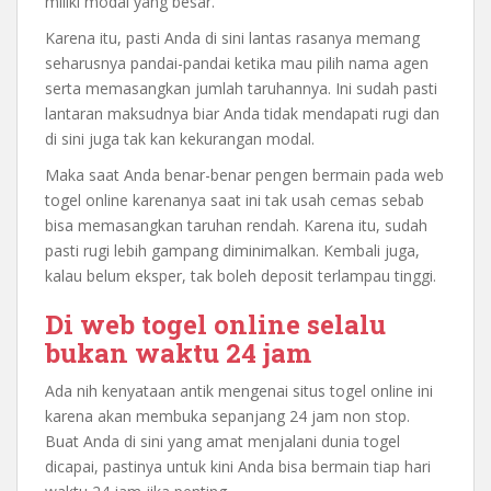
miliki modal yang besar.
Karena itu, pasti Anda di sini lantas rasanya memang
seharusnya pandai-pandai ketika mau pilih nama agen
serta memasangkan jumlah taruhannya. Ini sudah pasti
lantaran maksudnya biar Anda tidak mendapati rugi dan
di sini juga tak kan kekurangan modal.
Maka saat Anda benar-benar pengen bermain pada web
togel online karenanya saat ini tak usah cemas sebab
bisa memasangkan taruhan rendah. Karena itu, sudah
pasti rugi lebih gampang diminimalkan. Kembali juga,
kalau belum eksper, tak boleh deposit terlampau tinggi.
Di web togel online selalu
bukan waktu 24 jam
Ada nih kenyataan antik mengenai situs togel online ini
karena akan membuka sepanjang 24 jam non stop.
Buat Anda di sini yang amat menjalani dunia togel
dicapai, pastinya untuk kini Anda bisa bermain tiap hari