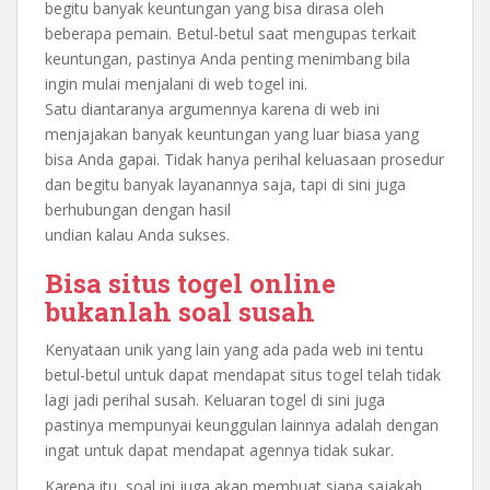
begitu banyak keuntungan yang bisa dirasa oleh
beberapa pemain. Betul-betul saat mengupas terkait
keuntungan, pastinya Anda penting menimbang bila
ingin mulai menjalani di web togel ini.
Satu diantaranya argumennya karena di web ini
menjajakan banyak keuntungan yang luar biasa yang
bisa Anda gapai. Tidak hanya perihal keluasaan prosedur
dan begitu banyak layanannya saja, tapi di sini juga
berhubungan dengan hasil
undian kalau Anda sukses.
Bisa situs togel online
bukanlah soal susah
Kenyataan unik yang lain yang ada pada web ini tentu
betul-betul untuk dapat mendapat situs togel telah tidak
lagi jadi perihal susah. Keluaran togel di sini juga
pastinya mempunyai keunggulan lainnya adalah dengan
ingat untuk dapat mendapat agennya tidak sukar.
Karena itu, soal ini juga akan membuat siapa sajakah