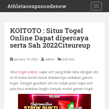
S
Athletacouponcodenow
TOGGLE
k
i
p
t
KOITOTO : Situs Togel
o
Online Dapat dipercaya
m
a
serta Sah 2022Citeureup
i
n
c
January 16, 2023
admin
Judi Slot
o
n
Situs
togel online
, siapa sich yang tidak tahu dengan site
t
ini di mana benar-benar didalamnya sediakan games
e
togel. Dengan gunakan site ini sudah pasti siapa sich
n
pula bisa mainkan begitu banyak model games togel.
t