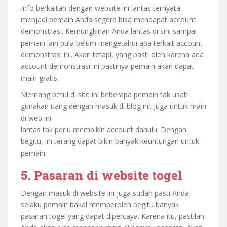
Info berkaitan dengan website ini lantas ternyata
menjadi pemain Anda segera bisa mendapat account
demonstrasi. Kemungkinan Anda lantas di sini sampai
pemain lain pula belum mengetahui apa terkait account
demonstrasi ini. Akan tetapi, yang pasti oleh karena ada
account demonstrasi ini pastinya pemain akan dapat
main gratis.
Memang betul di site ini beberapa pemain tak usah
gunakan uang dengan masuk di blog ini. Juga untuk main
di web ini
lantas tak perlu membikin account dahulu. Dengan
begitu, ini terang dapat bikin banyak keuntungan untuk
pemain.
5. Pasaran di website togel
Dengan masuk di website ini juga sudah pasti Anda
selaku pemain bakal memperoleh begitu banyak
pasaran togel yang dapat dipercaya. Karena itu, pastilah