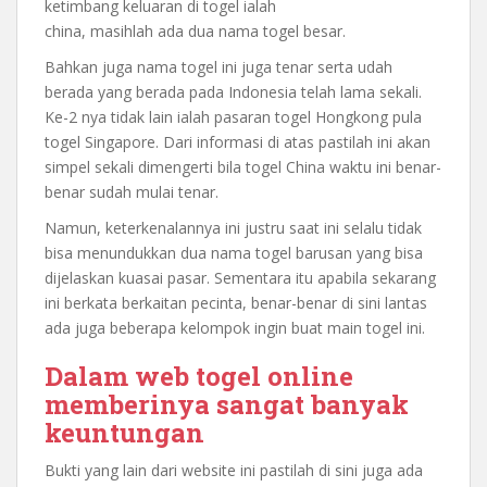
ketimbang keluaran di togel ialah
china, masihlah ada dua nama togel besar.
Bahkan juga nama togel ini juga tenar serta udah
berada yang berada pada Indonesia telah lama sekali.
Ke-2 nya tidak lain ialah pasaran togel Hongkong pula
togel Singapore. Dari informasi di atas pastilah ini akan
simpel sekali dimengerti bila togel China waktu ini benar-
benar sudah mulai tenar.
Namun, keterkenalannya ini justru saat ini selalu tidak
bisa menundukkan dua nama togel barusan yang bisa
dijelaskan kuasai pasar. Sementara itu apabila sekarang
ini berkata berkaitan pecinta, benar-benar di sini lantas
ada juga beberapa kelompok ingin buat main togel ini.
Dalam web togel online
memberinya sangat banyak
keuntungan
Bukti yang lain dari website ini pastilah di sini juga ada