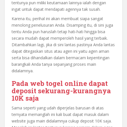
tentunya pun miliki keutamaan lainnya ialah dengan
ingat untuk dapat mendapati agennya tak susah.
Karena itu, perihal ini akan membuat siapa sangat
menolong penelusuran Anda. Disamping itu, di sini juga
tentu Anda pun haruslah tetap hati-hati hingga bisa
secara mudah dapat memperoleh hasil yang terbaik.
Ditambahkan lagi, jika di sini lantas pastinya Anda lantas
dapat ditegaskan situs atau agen ini yaitu agen aman
serta bisa dihandalkan dalam bermacam kepentingan
barangkali Anda tanya sepanjang proses main
didalamnya.
Pada web togel online dapat
deposit sekurang-kurangnya
10K saja
Sama seperti yang udah diperjelas barusan di atas
ternyata memanglah ini kali buat dapat masuk dalam
website juga main didalamnya cukup deposit 10K saja.