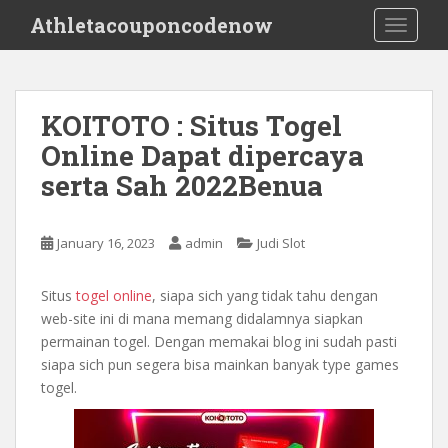
S
Athletacouponcodenow
TOGGLE
k
i
p
t
KOITOTO : Situs Togel
o
Online Dapat dipercaya
m
a
serta Sah 2022Benua
i
n
c
January 16, 2023
admin
Judi Slot
o
n
Situs
togel online
, siapa sich yang tidak tahu dengan
t
web-site ini di mana memang didalamnya siapkan
e
permainan togel. Dengan memakai blog ini sudah pasti
n
siapa sich pun segera bisa mainkan banyak type games
t
togel.