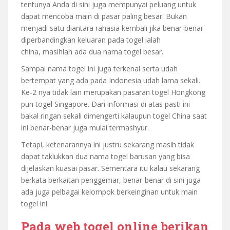
tentunya Anda di sini juga mempunyai peluang untuk
dapat mencoba main di pasar paling besar. Bukan
menjadi satu diantara rahasia kembali jika benar-benar
diperbandingkan keluaran pada togel ialah
china, masihlah ada dua nama togel besar.
Sampai nama togel ini juga terkenal serta udah
bertempat yang ada pada Indonesia udah lama sekali.
Ke-2 nya tidak lain merupakan pasaran togel Hongkong
pun togel Singapore. Dari informasi di atas pasti ini
bakal ringan sekali dimengerti kalaupun togel China saat
ini benar-benar juga mulai termashyur.
Tetapi, ketenarannya ini justru sekarang masih tidak
dapat taklukkan dua nama togel barusan yang bisa
dijelaskan kuasai pasar. Sementara itu kalau sekarang
berkata berkaitan penggemar, benar-benar di sini juga
ada juga pelbagai kelompok berkeinginan untuk main
togel ini.
Pada web togel online berikan