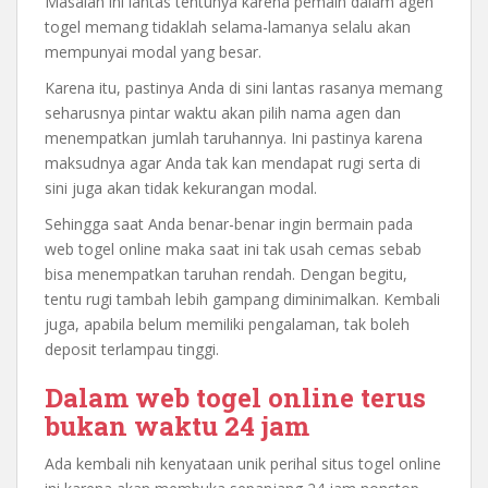
Masalah ini lantas tentunya karena pemain dalam agen
togel memang tidaklah selama-lamanya selalu akan
mempunyai modal yang besar.
Karena itu, pastinya Anda di sini lantas rasanya memang
seharusnya pintar waktu akan pilih nama agen dan
menempatkan jumlah taruhannya. Ini pastinya karena
maksudnya agar Anda tak kan mendapat rugi serta di
sini juga akan tidak kekurangan modal.
Sehingga saat Anda benar-benar ingin bermain pada
web togel online maka saat ini tak usah cemas sebab
bisa menempatkan taruhan rendah. Dengan begitu,
tentu rugi tambah lebih gampang diminimalkan. Kembali
juga, apabila belum memiliki pengalaman, tak boleh
deposit terlampau tinggi.
Dalam web togel online terus
bukan waktu 24 jam
Ada kembali nih kenyataan unik perihal situs togel online