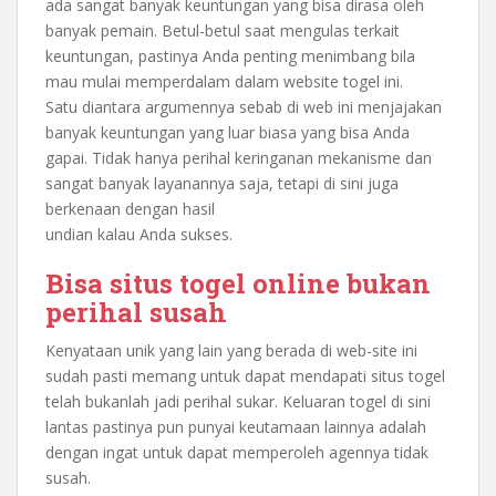
ada sangat banyak keuntungan yang bisa dirasa oleh
banyak pemain. Betul-betul saat mengulas terkait
keuntungan, pastinya Anda penting menimbang bila
mau mulai memperdalam dalam website togel ini.
Satu diantara argumennya sebab di web ini menjajakan
banyak keuntungan yang luar biasa yang bisa Anda
gapai. Tidak hanya perihal keringanan mekanisme dan
sangat banyak layanannya saja, tetapi di sini juga
berkenaan dengan hasil
undian kalau Anda sukses.
Bisa situs togel online bukan
perihal susah
Kenyataan unik yang lain yang berada di web-site ini
sudah pasti memang untuk dapat mendapati situs togel
telah bukanlah jadi perihal sukar. Keluaran togel di sini
lantas pastinya pun punyai keutamaan lainnya adalah
dengan ingat untuk dapat memperoleh agennya tidak
susah.