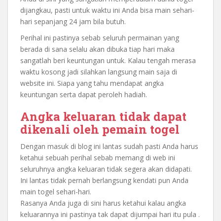
dijangkau, pasti untuk waktu ini Anda bisa main sehari-
hari sepanjang 24 jam bila butuh.
Perihal ini pastinya sebab seluruh permainan yang
berada di sana selalu akan dibuka tiap hari maka
sangatlah beri keuntungan untuk. Kalau tengah merasa
waktu kosong jadi silahkan langsung main saja di
website ini. Siapa yang tahu mendapat angka
keuntungan serta dapat peroleh hadiah.
Angka keluaran tidak dapat
dikenali oleh pemain togel
Dengan masuk di blog ini lantas sudah pasti Anda harus
ketahui sebuah perihal sebab memang di web ini
seluruhnya angka keluaran tidak segera akan didapati.
Ini lantas tidak pernah berlangsung kendati pun Anda
main togel sehari-hari.
Rasanya Anda juga di sini harus ketahui kalau angka
keluarannya ini pastinya tak dapat dijumpai hari itu pula .