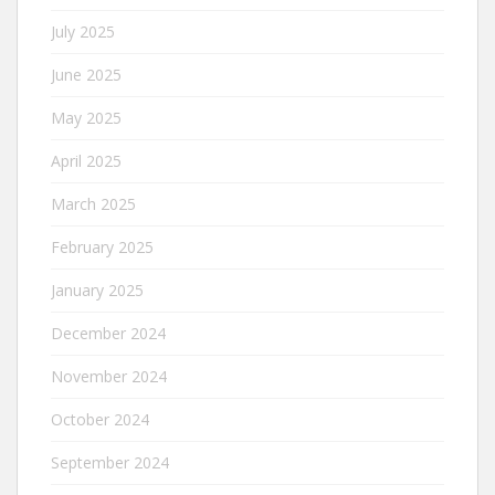
July 2025
June 2025
May 2025
April 2025
March 2025
February 2025
January 2025
December 2024
November 2024
October 2024
September 2024