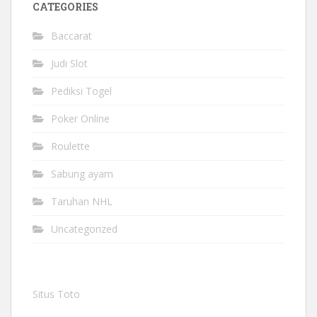
CATEGORIES
Baccarat
Judi Slot
Pediksi Togel
Poker Online
Roulette
Sabung ayam
Taruhan NHL
Uncategorized
Situs Toto