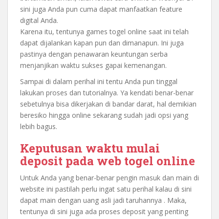
sini juga Anda pun cuma dapat manfaatkan feature
digital Anda.
Karena itu, tentunya games togel online saat ini telah
dapat dijalankan kapan pun dan dimanapun. Ini juga
pastinya dengan penawaran keuntungan serba
menjanjikan waktu sukses gapai kemenangan.
Sampai di dalam perihal ini tentu Anda pun tinggal
lakukan proses dan tutorialnya. Ya kendati benar-benar
sebetulnya bisa dikerjakan di bandar darat, hal demikian
beresiko hingga online sekarang sudah jadi opsi yang
lebih bagus.
Keputusan waktu mulai
deposit pada web togel online
Untuk Anda yang benar-benar pengin masuk dan main di
website ini pastilah perlu ingat satu perihal kalau di sini
dapat main dengan uang asli jadi taruhannya . Maka,
tentunya di sini juga ada proses deposit yang penting