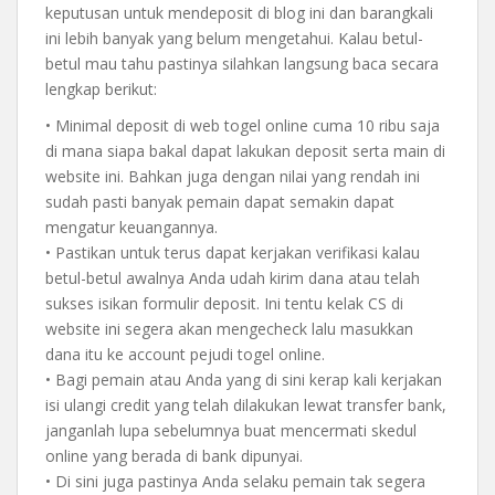
keputusan untuk mendeposit di blog ini dan barangkali
ini lebih banyak yang belum mengetahui. Kalau betul-
betul mau tahu pastinya silahkan langsung baca secara
lengkap berikut:
• Minimal deposit di web togel online cuma 10 ribu saja
di mana siapa bakal dapat lakukan deposit serta main di
website ini. Bahkan juga dengan nilai yang rendah ini
sudah pasti banyak pemain dapat semakin dapat
mengatur keuangannya.
• Pastikan untuk terus dapat kerjakan verifikasi kalau
betul-betul awalnya Anda udah kirim dana atau telah
sukses isikan formulir deposit. Ini tentu kelak CS di
website ini segera akan mengecheck lalu masukkan
dana itu ke account pejudi togel online.
• Bagi pemain atau Anda yang di sini kerap kali kerjakan
isi ulangi credit yang telah dilakukan lewat transfer bank,
janganlah lupa sebelumnya buat mencermati skedul
online yang berada di bank dipunyai.
• Di sini juga pastinya Anda selaku pemain tak segera