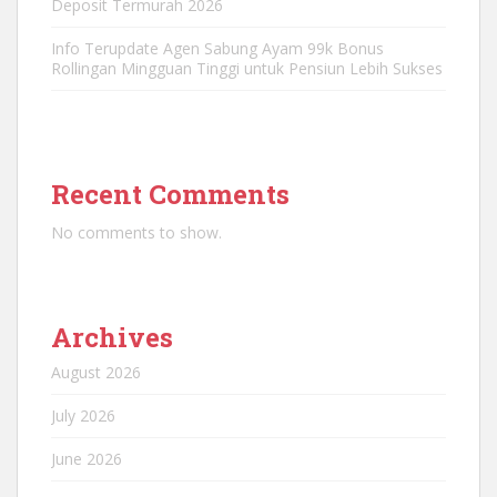
Deposit Termurah 2026
Info Terupdate Agen Sabung Ayam 99k Bonus
Rollingan Mingguan Tinggi untuk Pensiun Lebih Sukses
Recent Comments
No comments to show.
Archives
August 2026
July 2026
June 2026