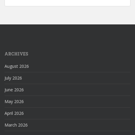
ARCHIVES
August 2026
July 2026
June 2026
May 2026
April 2026
March 2026