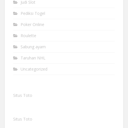
Judi Slot
Pediksi Togel
Poker Online
Roulette
Sabung ayam
Taruhan NHL
Uncategorized
Situs Toto
Situs Toto