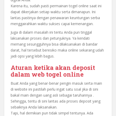
Karena itu, sudah pasti permainan togel online saat ini
dapat dikerjakan setiap waktu serta dimanapun. Ini
lantas pastinya dengan penawaran keuntungan serba
menggairahkan waktu sukses capai kemenangan.
Juga di dalam masalah ini tentu Anda pun tinggal
laksanakan proses dan petunjuknya. Ya kendati
memang sesungguhnya bisa dilaksanakan di bandar
darat, hal tersebut beresiko maka online sekarang udah
jadi opsi yang lebih bagus.
Aturan ketika akan deposit
dalam web togel online
Buat Anda yang benar-benar pengin masuk serta main
di website ini pastilah perlu ingat satu soal jika di sini
bakal main dengan uang asli sebagai taruhannya .
Sehingga, tentu di sini lantas ada proses deposit yang
sebaiknya Anda laksanakan.
Tapi, hal demikian pun tidak simpel tentunya. Ada