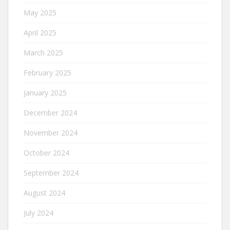
May 2025
April 2025
March 2025
February 2025
January 2025
December 2024
November 2024
October 2024
September 2024
August 2024
July 2024