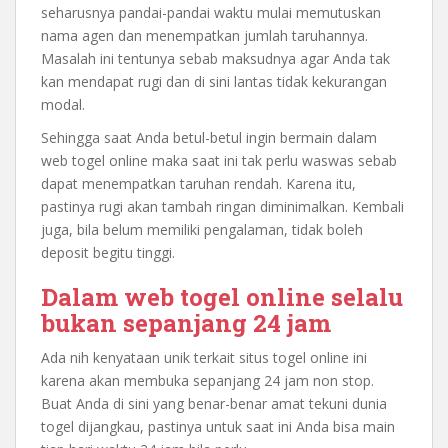
seharusnya pandai-pandai waktu mulai memutuskan
nama agen dan menempatkan jumlah taruhannya.
Masalah ini tentunya sebab maksudnya agar Anda tak
kan mendapat rugi dan di sini lantas tidak kekurangan
modal.
Sehingga saat Anda betul-betul ingin bermain dalam
web togel online maka saat ini tak perlu waswas sebab
dapat menempatkan taruhan rendah. Karena itu,
pastinya rugi akan tambah ringan diminimalkan. Kembali
juga, bila belum memiliki pengalaman, tidak boleh
deposit begitu tinggi.
Dalam web togel online selalu
bukan sepanjang 24 jam
Ada nih kenyataan unik terkait situs togel online ini
karena akan membuka sepanjang 24 jam non stop.
Buat Anda di sini yang benar-benar amat tekuni dunia
togel dijangkau, pastinya untuk saat ini Anda bisa main