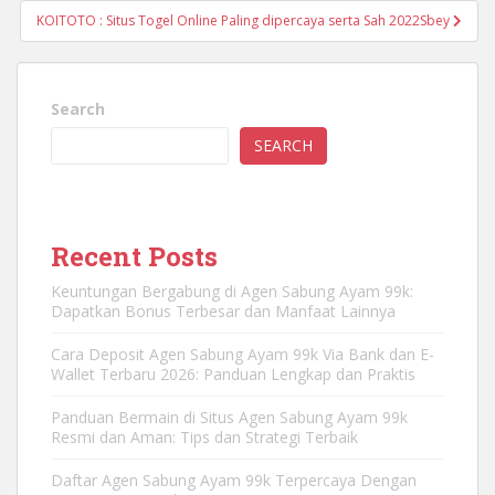
KOITOTO : Situs Togel Online Paling dipercaya serta Sah 2022Sbey
Search
SEARCH
Recent Posts
Keuntungan Bergabung di Agen Sabung Ayam 99k:
Dapatkan Bonus Terbesar dan Manfaat Lainnya
Cara Deposit Agen Sabung Ayam 99k Via Bank dan E-
Wallet Terbaru 2026: Panduan Lengkap dan Praktis
Panduan Bermain di Situs Agen Sabung Ayam 99k
Resmi dan Aman: Tips dan Strategi Terbaik
Daftar Agen Sabung Ayam 99k Terpercaya Dengan