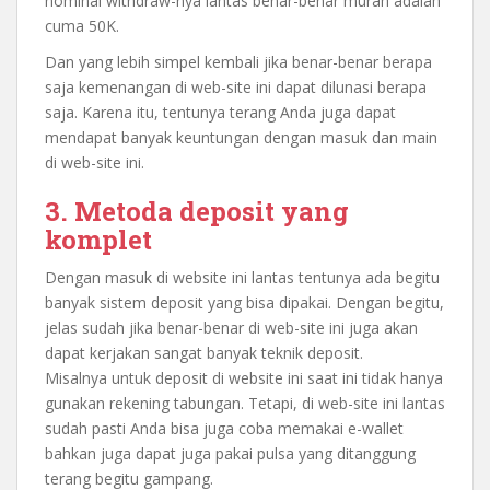
nominal withdraw-nya lantas benar-benar murah adalah
cuma 50K.
Dan yang lebih simpel kembali jika benar-benar berapa
saja kemenangan di web-site ini dapat dilunasi berapa
saja. Karena itu, tentunya terang Anda juga dapat
mendapat banyak keuntungan dengan masuk dan main
di web-site ini.
3. Metoda deposit yang
komplet
Dengan masuk di website ini lantas tentunya ada begitu
banyak sistem deposit yang bisa dipakai. Dengan begitu,
jelas sudah jika benar-benar di web-site ini juga akan
dapat kerjakan sangat banyak teknik deposit.
Misalnya untuk deposit di website ini saat ini tidak hanya
gunakan rekening tabungan. Tetapi, di web-site ini lantas
sudah pasti Anda bisa juga coba memakai e-wallet
bahkan juga dapat juga pakai pulsa yang ditanggung
terang begitu gampang.