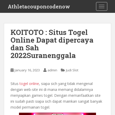
S
Athletacouponcodenow
TOGGLE
k
i
p
t
KOITOTO : Situs Togel
o
Online Dapat dipercaya
m
a
dan Sah
i
2022Suranenggala
n
c
o
January 16, 2023
admin
Judi Slot
n
t
Situs
togel online
, siapa sich yang tidak mengenal
e
dengan web-site ini di mana memang didalamnya
n
menyiapkan games togel. Dengan memanfaatkan site
t
ini sudah pasti siapa sich dapat mainkan sangat banyak
model permainan togel.