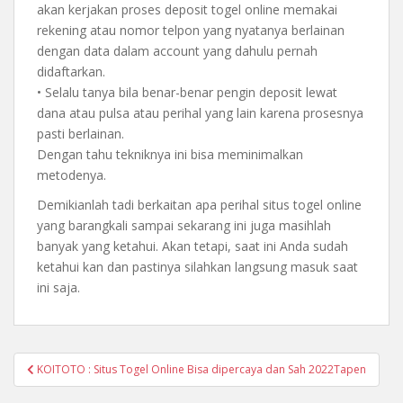
akan kerjakan proses deposit togel online memakai
rekening atau nomor telpon yang nyatanya berlainan
dengan data dalam account yang dahulu pernah
didaftarkan.
• Selalu tanya bila benar-benar pengin deposit lewat
dana atau pulsa atau perihal yang lain karena prosesnya
pasti berlainan.
Dengan tahu tekniknya ini bisa meminimalkan
metodenya.
Demikianlah tadi berkaitan apa perihal situs togel online
yang barangkali sampai sekarang ini juga masihlah
banyak yang ketahui. Akan tetapi, saat ini Anda sudah
ketahui kan dan pastinya silahkan langsung masuk saat
ini saja.
Post
KOITOTO : Situs Togel Online Bisa dipercaya dan Sah 2022Tapen
navigation