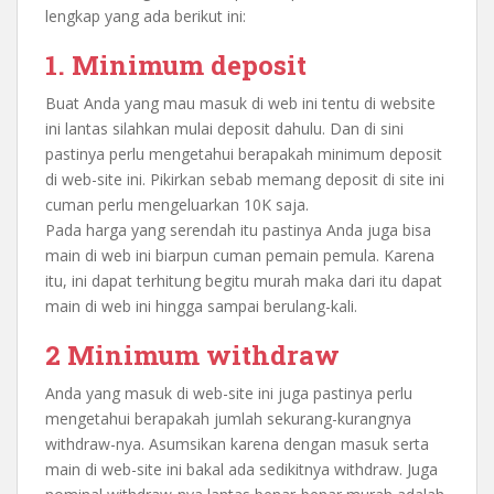
lengkap yang ada berikut ini:
1. Minimum deposit
Buat Anda yang mau masuk di web ini tentu di website
ini lantas silahkan mulai deposit dahulu. Dan di sini
pastinya perlu mengetahui berapakah minimum deposit
di web-site ini. Pikirkan sebab memang deposit di site ini
cuman perlu mengeluarkan 10K saja.
Pada harga yang serendah itu pastinya Anda juga bisa
main di web ini biarpun cuman pemain pemula. Karena
itu, ini dapat terhitung begitu murah maka dari itu dapat
main di web ini hingga sampai berulang-kali.
2 Minimum withdraw
Anda yang masuk di web-site ini juga pastinya perlu
mengetahui berapakah jumlah sekurang-kurangnya
withdraw-nya. Asumsikan karena dengan masuk serta
main di web-site ini bakal ada sedikitnya withdraw. Juga