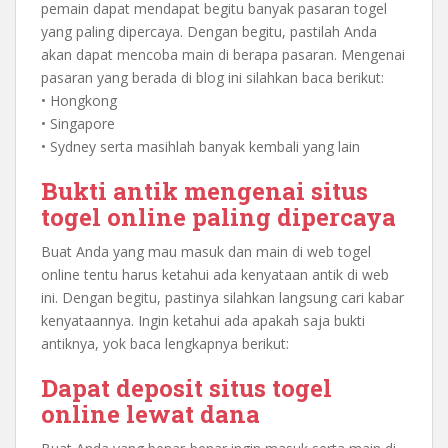
pemain dapat mendapat begitu banyak pasaran togel
yang paling dipercaya. Dengan begitu, pastilah Anda
akan dapat mencoba main di berapa pasaran. Mengenai
pasaran yang berada di blog ini silahkan baca berikut:
• Hongkong
• Singapore
• Sydney serta masihlah banyak kembali yang lain
Bukti antik mengenai situs
togel online paling dipercaya
Buat Anda yang mau masuk dan main di web togel
online tentu harus ketahui ada kenyataan antik di web
ini. Dengan begitu, pastinya silahkan langsung cari kabar
kenyataannya. Ingin ketahui ada apakah saja bukti
antiknya, yok baca lengkapnya berikut:
Dapat deposit situs togel
online lewat dana