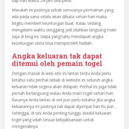
tiap hari waktu 24 jam bila perlu.
Masalah ini pastinya sebab semuanya permainan yang
ada pada sana selalu akan dibuka sehari-hari maka
begitu memberi keuntungan buat. Kalau sedang
mengalami waktu senggang jadi silahkan langsung main
saja di blog ini. Siapa yang tahu mendapati angka
keuntungan serta bisa memperoleh hadiah.
Angka keluaran tak dapat
ditemui oleh pemain togel
Dengan masuk di web-site ini lantas tentu Anda perlu
ketahui satu perihal sebab di website ini seluruh angka
keluaran tidak segera akan didapati. Perihal ini juga tidak
pernah berlangsung walau Anda main togel sehari-hari.
Rasanya Anda lantas di sini pun perlu ketahui jika angka
keluarannya ini pastinya tak dapat dijumpai hari itu pun .
Sehingga, di sini Anda penting tunggu skedul keluaran
togel yang udah sesuai kebijaksanaan untuk
mengenalinya.