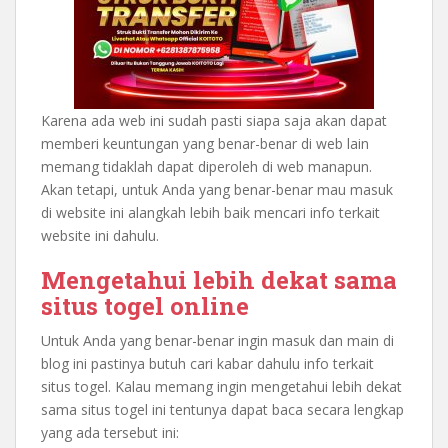
Karena ada web ini sudah pasti siapa saja akan dapat
memberi keuntungan yang benar-benar di web lain
memang tidaklah dapat diperoleh di web manapun.
Akan tetapi, untuk Anda yang benar-benar mau masuk
di website ini alangkah lebih baik mencari info terkait
website ini dahulu.
Mengetahui lebih dekat sama
situs togel online
Untuk Anda yang benar-benar ingin masuk dan main di
blog ini pastinya butuh cari kabar dahulu info terkait
situs togel. Kalau memang ingin mengetahui lebih dekat
sama situs togel ini tentunya dapat baca secara lengkap
yang ada tersebut ini: