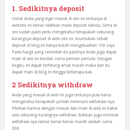
1. Sedikitnya deposit
Untuk Anda yang ingin masuk di site ini tentunya di
website ini lantas silahkan mulai deposit dahulu. Serta di
sini sudah pasti perlu mengetahui berapakah sekurang-
kurangnya deposit di web-site ini. Asumsikan sebab
deposit di blog ini hanya butuh mengeluarkan 10K saja.
Pada harga yang serendah itu pastinya Anda juga dapat
main di site ini kendati cuma pemain pemula. Dengan
begitu, ini dapat terhitung amat murah maka dari itu
dapat main di blog ini hingga beberapa kali.
2 Sedikitnya withdraw
Anda yang masuk di web ini juga tentunya pula harus
mengetahui berapakah jumlah minimum withdraw-nya.
Pikirkan karena dengan masuk dan main di web ini bakal
ada sekurang-kurangnya withdraw. Bahkan juga nominal
withdraw-nya lantas benar-benar murah adalah cuma
50K.