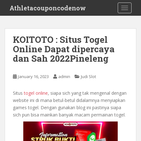
S
Athletacouponcodenow
TOGGLE
k
i
p
t
KOITOTO : Situs Togel
o
Online Dapat dipercaya
m
a
dan Sah 2022Pineleng
i
n
c
January 16, 2023
admin
Judi Slot
o
n
Situs
togel online
, siapa sich yang tak mengenal dengan
t
website ini di mana betul-betul didalamnya menyiapkan
e
games togel. Dengan gunakan blog ini pastinya siapa
n
sich pun bisa mainkan banyak macam permainan togel.
t