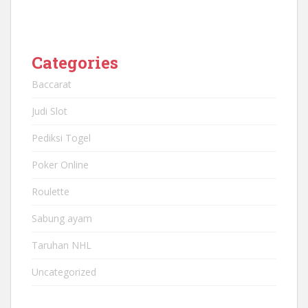
Categories
Baccarat
Judi Slot
Pediksi Togel
Poker Online
Roulette
Sabung ayam
Taruhan NHL
Uncategorized