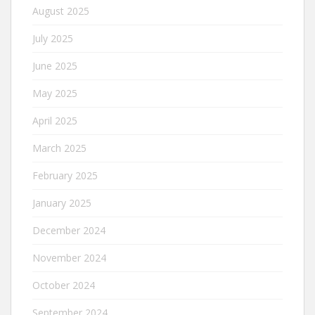
August 2025
July 2025
June 2025
May 2025
April 2025
March 2025
February 2025
January 2025
December 2024
November 2024
October 2024
September 2024