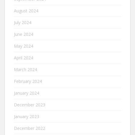
August 2024
July 2024
June 2024
May 2024
April 2024
March 2024
February 2024
January 2024
December 2023
January 2023
December 2022