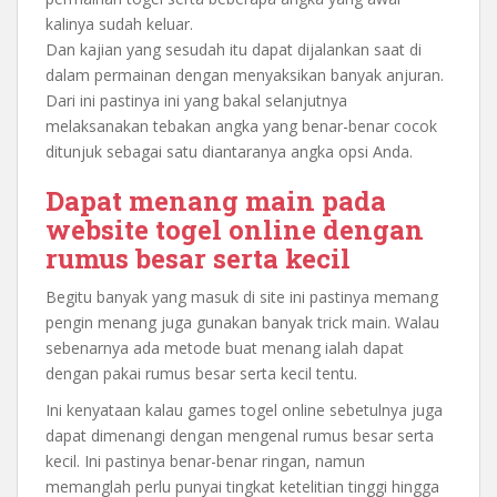
kalinya sudah keluar.
Dan kajian yang sesudah itu dapat dijalankan saat di
dalam permainan dengan menyaksikan banyak anjuran.
Dari ini pastinya ini yang bakal selanjutnya
melaksanakan tebakan angka yang benar-benar cocok
ditunjuk sebagai satu diantaranya angka opsi Anda.
Dapat menang main pada
website togel online dengan
rumus besar serta kecil
Begitu banyak yang masuk di site ini pastinya memang
pengin menang juga gunakan banyak trick main. Walau
sebenarnya ada metode buat menang ialah dapat
dengan pakai rumus besar serta kecil tentu.
Ini kenyataan kalau games togel online sebetulnya juga
dapat dimenangi dengan mengenal rumus besar serta
kecil. Ini pastinya benar-benar ringan, namun
memanglah perlu punyai tingkat ketelitian tinggi hingga