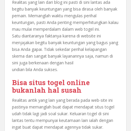
Realitas yang lain dari blog ini pasti di sini lantas ada
begitu banyak keuntungan yang bisa dirasa oleh banyak
pemain. Memanglah waktu mengulas perihal
keuntungan, pasti Anda penting memperhitungkan kalau
mau mulai memperdalam dalam web togel ini.
Satu diantaranya faktanya karena di website ini
menjajakan begitu banyak keuntungan yang bagus yang
bisa Anda gapai. Tidak sekedar perihal kelapangan
skema dan sangat banyak layanannya saja, namun di
sini juga berkenaan dengan hasil
undian bila Anda sukses.
Bisa situs togel online
bukanlah hal susah
Realitas antik yang lain yang berada pada web-site ini
pastinya memanglah buat dapat mendapat situs togel
udah tidak lagi jadi soal sukar. Keluaran togel di sini
lantas tentu mempunyai keutamaan lain ialah dengan
ingat buat dapat mendapat agennya tidak sukar.