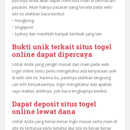
pastinya Anda akan dapat mencoba main di bermacam
pasaran. Akan halnya pasaran yang berada pada web-
site ini silahkan baca berikut:
• Hongkong
• Singapore
• Sydney dan masihlah banyak kembali yang lain
Bukti unik terkait situs togel
online dapat dipercaya
Untuk Anda yang pengin masuk dan main pada web
togel online tentu perlu mengetahui ada kenyataan unik
di web-site ini. Karena itu, pastinya silahkan langsung
cari info kenyataannya. Ingin mengetahui ada apakah
saja realitas antiknya, yok baca lengkapnya berikut:
Dapat deposit situs togel
online lewat dana
Untuk Anda yang benar-benar ingin masuk serta main di
site ini tentunya perlu ketahui jika site ini benar-benar