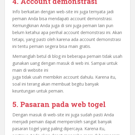
4. Account demonstrasi
Info berkaitan dengan web-site ini juga ternyata jadi
pemain Anda bisa mendapati account demonstrasi.
Kemungkinan Anda juga di sini juga pemain lain pun
belum ketahui apa perihal account demonstrasi ini. Akan
tetapi, yang pasti oleh karena ada account demonstrasi
ini tentu pemain segera bisa main gratis.
Memanglah betul di blog ini beberapa pemain tidak usah
gunakan uang dengan masuk di web ini. Sampai untuk
main di website ini
juga tidak usah membikin account dahulu. Karena itu,
soal ini terang akan membuat begitu banyak
keuntungan untuk pemain.
5. Pasaran pada web togel
Dengan masuk di web-site ini juga sudah pasti Anda
menjadi pemain dapat memperoleh sangat banyak
pasaran togel yang paling dipercaya. Karena itu,