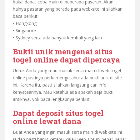
bakal dapat coba main di beberapa pasaran. Akan
halnya pasaran yang berada pada web-site ini silahkan
baca berikut:
• Hongkong
• Singapore
• Sydney serta ada banyak kembali yang lain
Bukti unik mengenai situs
togel online dapat dipercaya
Untuk Anda yang mau masuk serta main di web togel
online pastinya perlu mengetahui ada bukti unik di site
ini. Karena itu, pasti silahkan langsung cari info
kenyataannya. Mau ketahui ada apakah saja bukti
antiknya, yok baca lengkapnya berikut:
Dapat deposit situs togel
online lewat dana
Buat Anda yang ingin masuk serta main di web-site ini
sudah pasti harus ketahui kalau web-site ini benar-benar