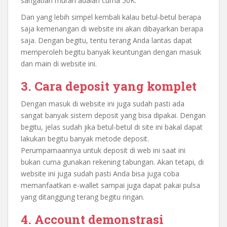
sangatlah murah adalah cuma 50K.
Dan yang lebih simpel kembali kalau betul-betul berapa
saja kemenangan di website ini akan dibayarkan berapa
saja. Dengan begitu, tentu terang Anda lantas dapat
memperoleh begitu banyak keuntungan dengan masuk
dan main di website ini.
3. Cara deposit yang komplet
Dengan masuk di website ini juga sudah pasti ada
sangat banyak sistem deposit yang bisa dipakai. Dengan
begitu, jelas sudah jika betul-betul di site ini bakal dapat
lakukan begitu banyak metode deposit.
Perumpamaannya untuk deposit di web ini saat ini
bukan cuma gunakan rekening tabungan. Akan tetapi, di
website ini juga sudah pasti Anda bisa juga coba
memanfaatkan e-wallet sampai juga dapat pakai pulsa
yang ditanggung terang begitu ringan.
4. Account demonstrasi