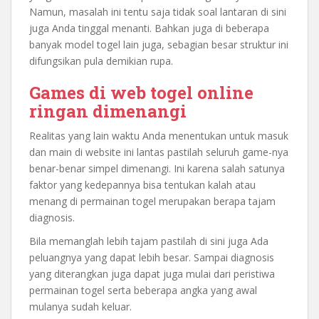
Namun, masalah ini tentu saja tidak soal lantaran di sini
juga Anda tinggal menanti. Bahkan juga di beberapa
banyak model togel lain juga, sebagian besar struktur ini
difungsikan pula demikian rupa.
Games di web togel online
ringan dimenangi
Realitas yang lain waktu Anda menentukan untuk masuk
dan main di website ini lantas pastilah seluruh game-nya
benar-benar simpel dimenangi. Ini karena salah satunya
faktor yang kedepannya bisa tentukan kalah atau
menang di permainan togel merupakan berapa tajam
diagnosis.
Bila memanglah lebih tajam pastilah di sini juga Ada
peluangnya yang dapat lebih besar. Sampai diagnosis
yang diterangkan juga dapat juga mulai dari peristiwa
permainan togel serta beberapa angka yang awal
mulanya sudah keluar.