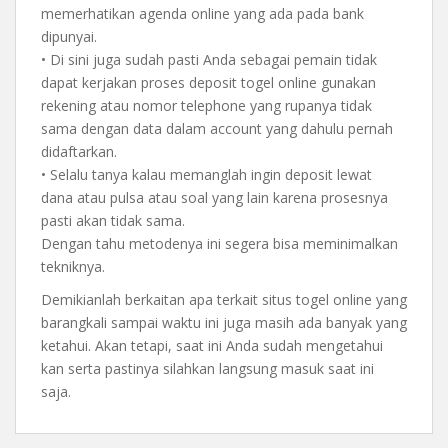
memerhatikan agenda online yang ada pada bank
dipunyai.
• Di sini juga sudah pasti Anda sebagai pemain tidak
dapat kerjakan proses deposit togel online gunakan
rekening atau nomor telephone yang rupanya tidak
sama dengan data dalam account yang dahulu pernah
didaftarkan.
• Selalu tanya kalau memanglah ingin deposit lewat
dana atau pulsa atau soal yang lain karena prosesnya
pasti akan tidak sama.
Dengan tahu metodenya ini segera bisa meminimalkan
tekniknya.
Demikianlah berkaitan apa terkait situs togel online yang
barangkali sampai waktu ini juga masih ada banyak yang
ketahui. Akan tetapi, saat ini Anda sudah mengetahui
kan serta pastinya silahkan langsung masuk saat ini
saja.