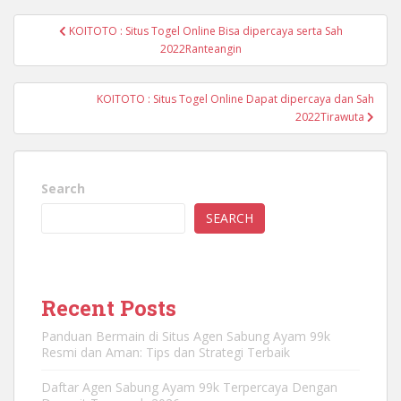
Post
KOITOTO : Situs Togel Online Bisa dipercaya serta Sah
navigation
2022Ranteangin
KOITOTO : Situs Togel Online Dapat dipercaya dan Sah
2022Tirawuta
Search
SEARCH
Recent Posts
Panduan Bermain di Situs Agen Sabung Ayam 99k
Resmi dan Aman: Tips dan Strategi Terbaik
Daftar Agen Sabung Ayam 99k Terpercaya Dengan