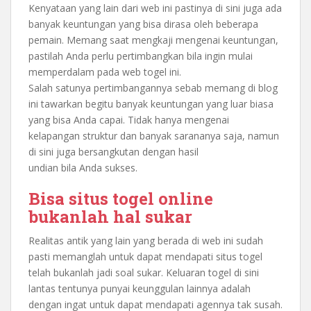
Kenyataan yang lain dari web ini pastinya di sini juga ada
banyak keuntungan yang bisa dirasa oleh beberapa
pemain. Memang saat mengkaji mengenai keuntungan,
pastilah Anda perlu pertimbangkan bila ingin mulai
memperdalam pada web togel ini.
Salah satunya pertimbangannya sebab memang di blog
ini tawarkan begitu banyak keuntungan yang luar biasa
yang bisa Anda capai. Tidak hanya mengenai
kelapangan struktur dan banyak sarananya saja, namun
di sini juga bersangkutan dengan hasil
undian bila Anda sukses.
Bisa situs togel online
bukanlah hal sukar
Realitas antik yang lain yang berada di web ini sudah
pasti memanglah untuk dapat mendapati situs togel
telah bukanlah jadi soal sukar. Keluaran togel di sini
lantas tentunya punyai keunggulan lainnya adalah
dengan ingat untuk dapat mendapati agennya tak susah.