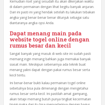
Kemudian riset yang sesudah itu akan dikerjakan waktu
di dalam permainan dengan lihat begitu banyak anjuran.
Dari ini pasti ini yang hendak setelah itu lakukan tebakan
angka yang benar-benar benar ditunjuk sebagai satu
diantaranya angka opsi Anda.
Dapat menang main pada
website togel online dengan
rumus besar dan kecil
Sangat banyak yang masuk di web-site ini sudah pasti
memang ingin menang bahkan juga memakai banyak
siasat main. Meskipun sebenarnya ada teknik buat
menang yakni dapat dengan pakai rumus besar serta
kecil tentu.
Ini benar-benar bukti kalau permainan togel online
sebetulnya bisa pula dimenangi dengan mengetahui
rumus besar serta kecil. Ini pastilah amat gampang,
akan tetapi memang butuh punya tingkat kecermatan
tinggi maka dari itu bisa menyadarinya dengan bagus.