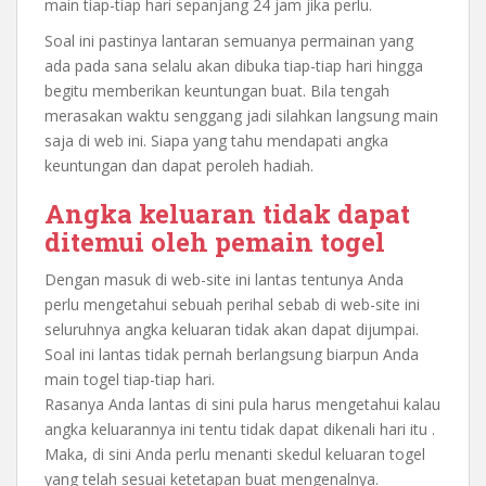
main tiap-tiap hari sepanjang 24 jam jika perlu.
Soal ini pastinya lantaran semuanya permainan yang
ada pada sana selalu akan dibuka tiap-tiap hari hingga
begitu memberikan keuntungan buat. Bila tengah
merasakan waktu senggang jadi silahkan langsung main
saja di web ini. Siapa yang tahu mendapati angka
keuntungan dan dapat peroleh hadiah.
Angka keluaran tidak dapat
ditemui oleh pemain togel
Dengan masuk di web-site ini lantas tentunya Anda
perlu mengetahui sebuah perihal sebab di web-site ini
seluruhnya angka keluaran tidak akan dapat dijumpai.
Soal ini lantas tidak pernah berlangsung biarpun Anda
main togel tiap-tiap hari.
Rasanya Anda lantas di sini pula harus mengetahui kalau
angka keluarannya ini tentu tidak dapat dikenali hari itu .
Maka, di sini Anda perlu menanti skedul keluaran togel
yang telah sesuai ketetapan buat mengenalnya.