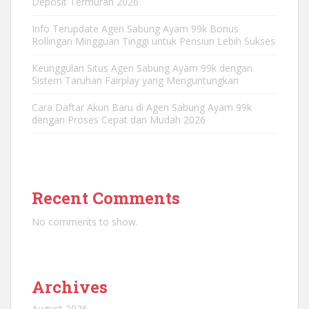
Deposit Termurah 2026
Info Terupdate Agen Sabung Ayam 99k Bonus
Rollingan Mingguan Tinggi untuk Pensiun Lebih Sukses
Keunggulan Situs Agen Sabung Ayam 99k dengan
Sistem Taruhan Fairplay yang Menguntungkan
Cara Daftar Akun Baru di Agen Sabung Ayam 99k
dengan Proses Cepat dan Mudah 2026
Recent Comments
No comments to show.
Archives
August 2026