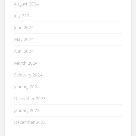
August 2024
July 2024
June 2024
May 2024
April 2024
March 2024
February 2024
January 2024
December 2023
January 2023
December 2022