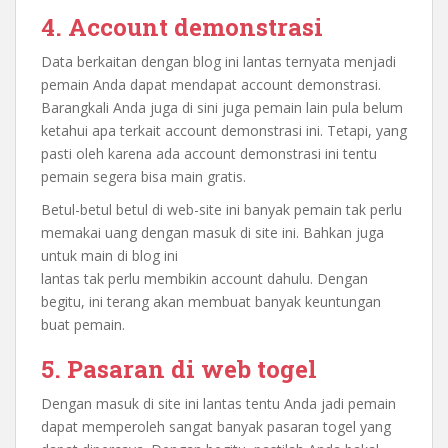
4. Account demonstrasi
Data berkaitan dengan blog ini lantas ternyata menjadi
pemain Anda dapat mendapat account demonstrasi.
Barangkali Anda juga di sini juga pemain lain pula belum
ketahui apa terkait account demonstrasi ini. Tetapi, yang
pasti oleh karena ada account demonstrasi ini tentu
pemain segera bisa main gratis.
Betul-betul betul di web-site ini banyak pemain tak perlu
memakai uang dengan masuk di site ini. Bahkan juga
untuk main di blog ini
lantas tak perlu membikin account dahulu. Dengan
begitu, ini terang akan membuat banyak keuntungan
buat pemain.
5. Pasaran di web togel
Dengan masuk di site ini lantas tentu Anda jadi pemain
dapat memperoleh sangat banyak pasaran togel yang