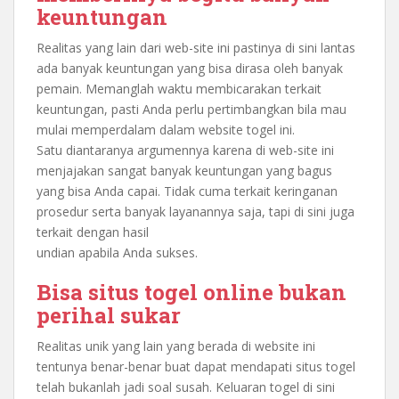
keuntungan
Realitas yang lain dari web-site ini pastinya di sini lantas
ada banyak keuntungan yang bisa dirasa oleh banyak
pemain. Memanglah waktu membicarakan terkait
keuntungan, pasti Anda perlu pertimbangkan bila mau
mulai memperdalam dalam website togel ini.
Satu diantaranya argumennya karena di web-site ini
menjajakan sangat banyak keuntungan yang bagus
yang bisa Anda capai. Tidak cuma terkait keringanan
prosedur serta banyak layanannya saja, tapi di sini juga
terkait dengan hasil
undian apabila Anda sukses.
Bisa situs togel online bukan
perihal sukar
Realitas unik yang lain yang berada di website ini
tentunya benar-benar buat dapat mendapati situs togel
telah bukanlah jadi soal susah. Keluaran togel di sini