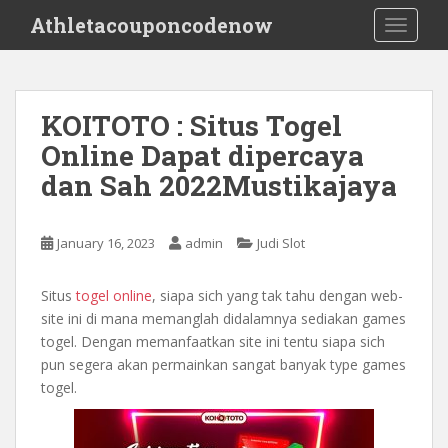
S
Athletacouponcodenow
TOGGLE
k
i
p
t
KOITOTO : Situs Togel
o
Online Dapat dipercaya
m
a
dan Sah 2022Mustikajaya
i
n
c
January 16, 2023
admin
Judi Slot
o
n
Situs
togel online
, siapa sich yang tak tahu dengan web-
t
site ini di mana memanglah didalamnya sediakan games
e
togel. Dengan memanfaatkan site ini tentu siapa sich
n
pun segera akan permainkan sangat banyak type games
t
togel.