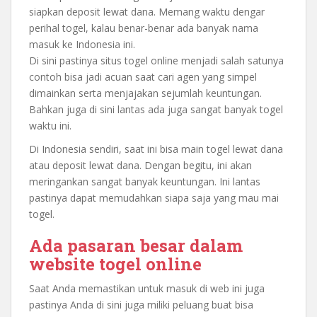
siapkan deposit lewat dana. Memang waktu dengar
perihal togel, kalau benar-benar ada banyak nama
masuk ke Indonesia ini.
Di sini pastinya situs togel online menjadi salah satunya
contoh bisa jadi acuan saat cari agen yang simpel
dimainkan serta menjajakan sejumlah keuntungan.
Bahkan juga di sini lantas ada juga sangat banyak togel
waktu ini.
Di Indonesia sendiri, saat ini bisa main togel lewat dana
atau deposit lewat dana. Dengan begitu, ini akan
meringankan sangat banyak keuntungan. Ini lantas
pastinya dapat memudahkan siapa saja yang mau mai
togel.
Ada pasaran besar dalam
website togel online
Saat Anda memastikan untuk masuk di web ini juga
pastinya Anda di sini juga miliki peluang buat bisa