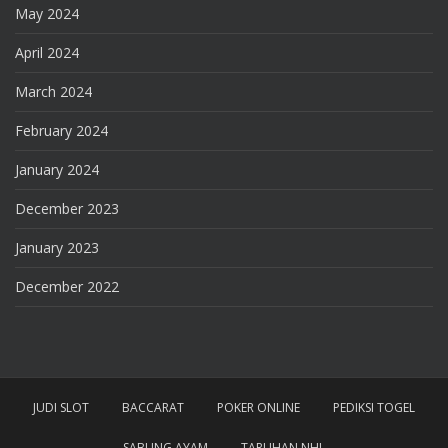
May 2024
April 2024
March 2024
February 2024
January 2024
December 2023
January 2023
December 2022
JUDI SLOT
BACCARAT
POKER ONLINE
PEDIKSI TOGEL
SABUNG AYAM
TARUHAN NHL