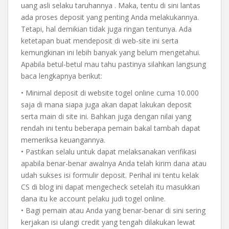
uang asli selaku taruhannya . Maka, tentu di sini lantas
ada proses deposit yang penting Anda melakukannya.
Tetapi, hal demikian tidak juga ringan tentunya. Ada
ketetapan buat mendeposit di web-site ini serta
kemungkinan ini lebih banyak yang belum mengetahui.
Apabila betul-betul mau tahu pastinya silahkan langsung
baca lengkapnya berikut:
• Minimal deposit di website togel online cuma 10.000
saja di mana siapa juga akan dapat lakukan deposit
serta main di site ini. Bahkan juga dengan nilai yang
rendah ini tentu beberapa pemain bakal tambah dapat
memeriksa keuangannya.
• Pastikan selalu untuk dapat melaksanakan verifikasi
apabila benar-benar awalnya Anda telah kirim dana atau
udah sukses isi formulir deposit. Perihal ini tentu kelak
CS di blog ini dapat mengecheck setelah itu masukkan
dana itu ke account pelaku judi togel online.
• Bagi pemain atau Anda yang benar-benar di sini sering
kerjakan isi ulangi credit yang tengah dilakukan lewat