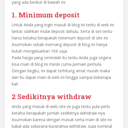
yang ada berikut di bawah ini:
1. Minimum deposit
Untuk Anda yang ingin masuk di blog ini tentu di web ini
lantas silahkan mulai deposit dahulu. Serta di sini tentu
harus ketahui berapakah minimum deposit di site ini.
Asumsikan sebab memang deposit di blog ini hanya
butuh mengeluarkan 10K saja.
Pada harga yang serendah itu tentu Anda juga segera
bisa main di blog ini meski cuma pemain pemula.
Dengan begitu, ini dapat terhitung amat murah maka
dari itu dapat main di web ini hingga sampai beberapa
kali.
2 Sedikitnya withdraw
Anda yang masuk di web-site ini juga tentu pula perlu
ketahui berapakah jumlah sedikitnya withdraw-nya.
Asumsikan karena dengan masuk serta main di site ini
bakal ada sekurang-kurangnya withdraw. Juga nominal