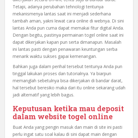
Tetapi, adanya perubahan tehnologi tentunya
mekanismenya lantas saat ini menjadi sederhana
tambah aman, yakni lewat cara online di webnya. Di sini
lantas Anda pun cuma dapat memakai fitur digital Anda.
Dengan begitu, pastinya permainan togel online saat ini
dapat dikerjakan kapan pun serta dimanapun. Masalah
ini lantas pasti dengan penawaran keuntungan serba
menarik waktu sukses gapai kemenangan.
Bahkan juga dalam perihal tersebut tentunya Anda pun
tinggal lakukan proses dan tutorialnya. Ya biarpun
memanglah sebetulnya bisa dikerjakan di bandar darat,
hal tersebut beresiko maka dari itu online sekarang udah
jadi alternatif yang lebih bagus.
Keputusan ketika mau deposit
dalam website togel online
Buat Anda yang pengin masuk dan main di site ini pasti
perlu ingat satu soal kalau di sini dapat main dengan