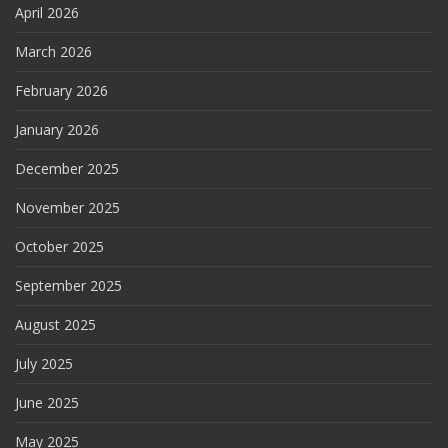
April 2026
March 2026
February 2026
January 2026
December 2025
November 2025
October 2025
September 2025
August 2025
July 2025
June 2025
May 2025