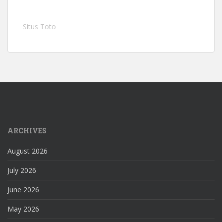
Situs Toto
ARCHIVES
August 2026
July 2026
June 2026
May 2026