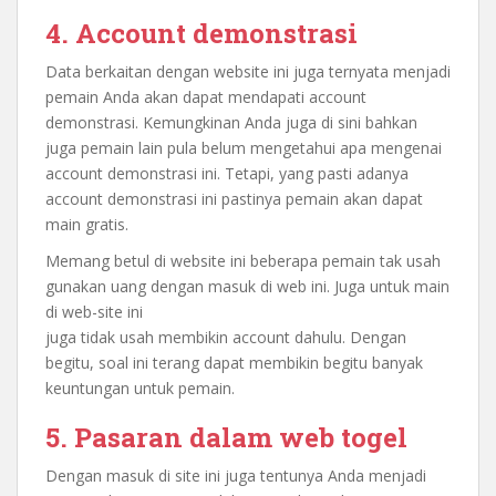
4. Account demonstrasi
Data berkaitan dengan website ini juga ternyata menjadi
pemain Anda akan dapat mendapati account
demonstrasi. Kemungkinan Anda juga di sini bahkan
juga pemain lain pula belum mengetahui apa mengenai
account demonstrasi ini. Tetapi, yang pasti adanya
account demonstrasi ini pastinya pemain akan dapat
main gratis.
Memang betul di website ini beberapa pemain tak usah
gunakan uang dengan masuk di web ini. Juga untuk main
di web-site ini
juga tidak usah membikin account dahulu. Dengan
begitu, soal ini terang dapat membikin begitu banyak
keuntungan untuk pemain.
5. Pasaran dalam web togel
Dengan masuk di site ini juga tentunya Anda menjadi