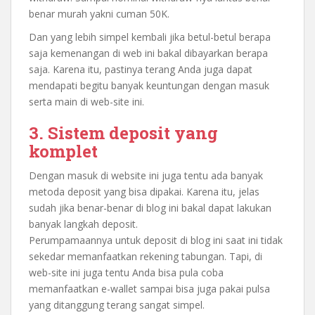
benar murah yakni cuman 50K.
Dan yang lebih simpel kembali jika betul-betul berapa
saja kemenangan di web ini bakal dibayarkan berapa
saja. Karena itu, pastinya terang Anda juga dapat
mendapati begitu banyak keuntungan dengan masuk
serta main di web-site ini.
3. Sistem deposit yang
komplet
Dengan masuk di website ini juga tentu ada banyak
metoda deposit yang bisa dipakai. Karena itu, jelas
sudah jika benar-benar di blog ini bakal dapat lakukan
banyak langkah deposit.
Perumpamaannya untuk deposit di blog ini saat ini tidak
sekedar memanfaatkan rekening tabungan. Tapi, di
web-site ini juga tentu Anda bisa pula coba
memanfaatkan e-wallet sampai bisa juga pakai pulsa
yang ditanggung terang sangat simpel.