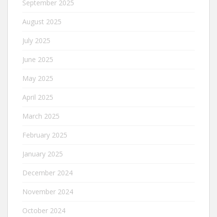
September 2025
August 2025
July 2025
June 2025
May 2025
April 2025
March 2025
February 2025
January 2025
December 2024
November 2024
October 2024