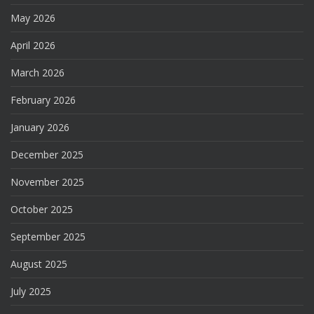
May 2026
April 2026
March 2026
February 2026
January 2026
December 2025
November 2025
October 2025
September 2025
August 2025
July 2025