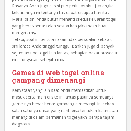
Rasanya Anda juga di sini pun perlu ketahui jika angka
keluarannya ini tentunya tak dapat didapati hari itu .
Maka, di sini Anda butuh menanti skedul keluaran togel
yang benar-benar telah sesuai kebijaksanaan buat
mengenalnya.
Tetapi, soal ini tentulah akan tidak persoalan sebab di
sini lantas Anda tinggal tunggu. Bahkan juga di banyak
sejumlah tipe togel lain lantas, sebagian besar prosedur
ini difungsikan sebegitu rupa.
Games di web togel online
gampang dimenangi
Kenyataan yang lain saat Anda memastikan untuk
masuk serta main di site ini lantas pastinya semuanya
game-nya benar-benar gampang dimenangi. Ini sebab
salah satunya unsur yang nanti bisa tentukan kalah atau
menang di dalam permainan togel yakni berapa tajam
diagnosis.