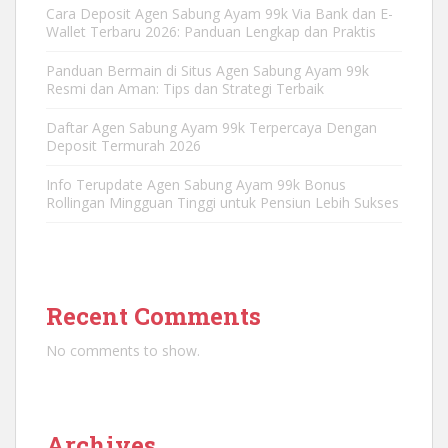
Cara Deposit Agen Sabung Ayam 99k Via Bank dan E-
Wallet Terbaru 2026: Panduan Lengkap dan Praktis
Panduan Bermain di Situs Agen Sabung Ayam 99k
Resmi dan Aman: Tips dan Strategi Terbaik
Daftar Agen Sabung Ayam 99k Terpercaya Dengan
Deposit Termurah 2026
Info Terupdate Agen Sabung Ayam 99k Bonus
Rollingan Mingguan Tinggi untuk Pensiun Lebih Sukses
Recent Comments
No comments to show.
Archives