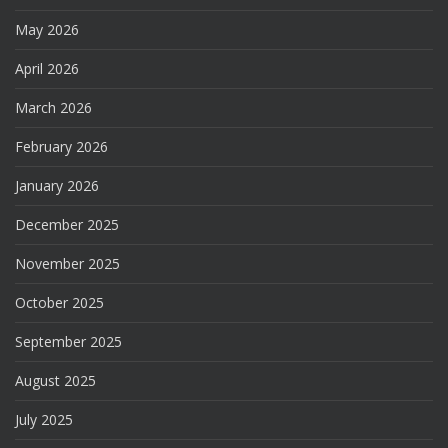
May 2026
April 2026
March 2026
February 2026
January 2026
December 2025
November 2025
October 2025
September 2025
August 2025
July 2025