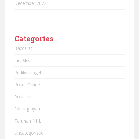
December 2022
Categories
Baccarat
Judi Slot
Pediksi Togel
Poker Online
Roulette
Sabung ayam
Taruhan NHL
Uncategorized