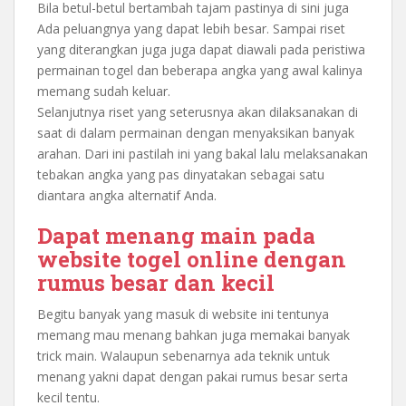
Bila betul-betul bertambah tajam pastinya di sini juga
Ada peluangnya yang dapat lebih besar. Sampai riset
yang diterangkan juga juga dapat diawali pada peristiwa
permainan togel dan beberapa angka yang awal kalinya
memang sudah keluar.
Selanjutnya riset yang seterusnya akan dilaksanakan di
saat di dalam permainan dengan menyaksikan banyak
arahan. Dari ini pastilah ini yang bakal lalu melaksanakan
tebakan angka yang pas dinyatakan sebagai satu
diantara angka alternatif Anda.
Dapat menang main pada
website togel online dengan
rumus besar dan kecil
Begitu banyak yang masuk di website ini tentunya
memang mau menang bahkan juga memakai banyak
trick main. Walaupun sebenarnya ada teknik untuk
menang yakni dapat dengan pakai rumus besar serta
kecil tentu.