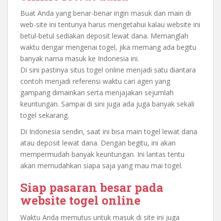
Buat Anda yang benar-benar ingin masuk dan main di
web-site ini tentunya harus mengetahui kalau website ini
betul-betul sediakan deposit lewat dana. Memanglah
waktu dengar mengenai togel, jika memang ada begitu
banyak nama masuk ke Indonesia ini.
Di sini pastinya situs togel online menjadi satu diantara
contoh menjadi referensi waktu cari agen yang
gampang dimainkan serta menjajakan sejumlah
keuntungan. Sampai di sini juga ada juga banyak sekali
togel sekarang.
Di Indonesia sendiri, saat ini bisa main togel lewat dana
atau deposit lewat dana. Dengan begitu, ini akan
mempermudah banyak keuntungan. Ini lantas tentu
akan memudahkan siapa saja yang mau mai togel.
Siap pasaran besar pada
website togel online
Waktu Anda memutus untuk masuk di site ini juga