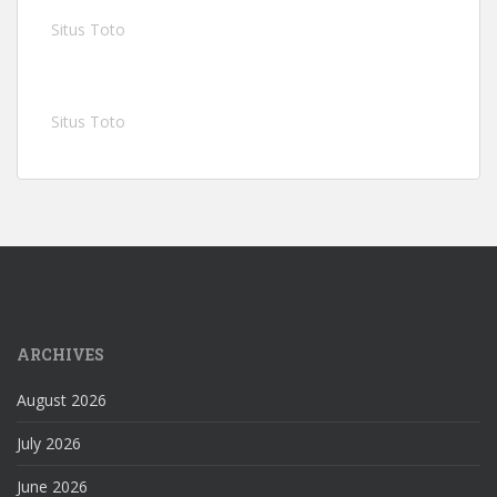
Situs Toto
Situs Toto
ARCHIVES
August 2026
July 2026
June 2026