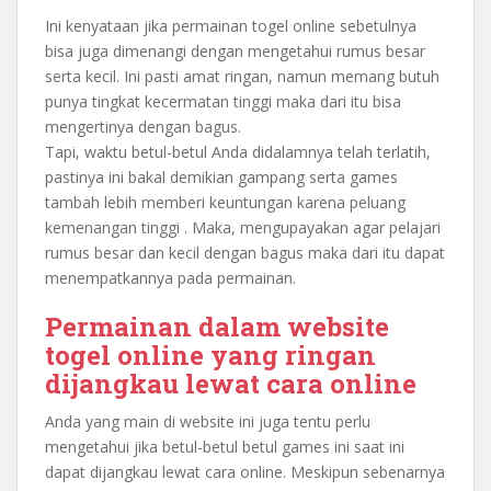
Ini kenyataan jika permainan togel online sebetulnya
bisa juga dimenangi dengan mengetahui rumus besar
serta kecil. Ini pasti amat ringan, namun memang butuh
punya tingkat kecermatan tinggi maka dari itu bisa
mengertinya dengan bagus.
Tapi, waktu betul-betul Anda didalamnya telah terlatih,
pastinya ini bakal demikian gampang serta games
tambah lebih memberi keuntungan karena peluang
kemenangan tinggi . Maka, mengupayakan agar pelajari
rumus besar dan kecil dengan bagus maka dari itu dapat
menempatkannya pada permainan.
Permainan dalam website
togel online yang ringan
dijangkau lewat cara online
Anda yang main di website ini juga tentu perlu
mengetahui jika betul-betul betul games ini saat ini
dapat dijangkau lewat cara online. Meskipun sebenarnya