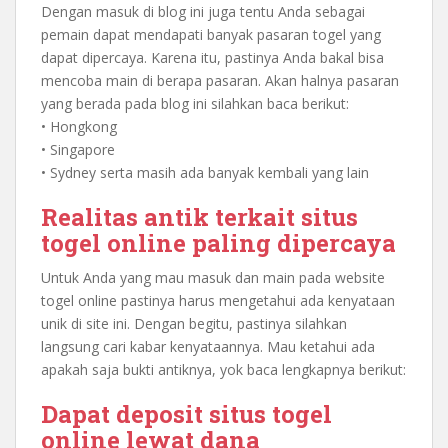
Dengan masuk di blog ini juga tentu Anda sebagai
pemain dapat mendapati banyak pasaran togel yang
dapat dipercaya. Karena itu, pastinya Anda bakal bisa
mencoba main di berapa pasaran. Akan halnya pasaran
yang berada pada blog ini silahkan baca berikut:
• Hongkong
• Singapore
• Sydney serta masih ada banyak kembali yang lain
Realitas antik terkait situs
togel online paling dipercaya
Untuk Anda yang mau masuk dan main pada website
togel online pastinya harus mengetahui ada kenyataan
unik di site ini. Dengan begitu, pastinya silahkan
langsung cari kabar kenyataannya. Mau ketahui ada
apakah saja bukti antiknya, yok baca lengkapnya berikut:
Dapat deposit situs togel
online lewat dana