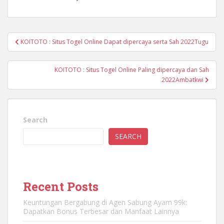
Post
KOITOTO : Situs Togel Online Dapat dipercaya serta Sah 2022Tugu
navigation
KOITOTO : Situs Togel Online Paling dipercaya dan Sah
2022Ambatkwi
Search
SEARCH
Recent Posts
Keuntungan Bergabung di Agen Sabung Ayam 99k:
Dapatkan Bonus Terbesar dan Manfaat Lainnya