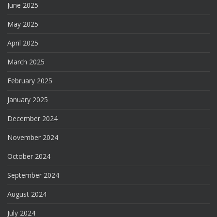
June 2025
May 2025
April 2025
March 2025
February 2025
January 2025
December 2024
November 2024
October 2024
September 2024
August 2024
July 2024