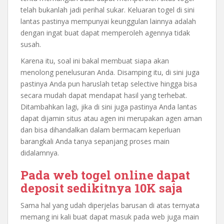
telah bukanlah jadi perihal sukar. Keluaran togel di sini
lantas pastinya mempunyai keunggulan lainnya adalah
dengan ingat buat dapat memperoleh agennya tidak
susah.
Karena itu, soal ini bakal membuat siapa akan
menolong penelusuran Anda. Disamping itu, di sini juga
pastinya Anda pun haruslah tetap selective hingga bisa
secara mudah dapat mendapat hasil yang terhebat.
Ditambahkan lagi, jika di sini juga pastinya Anda lantas
dapat dijamin situs atau agen ini merupakan agen aman
dan bisa dihandalkan dalam bermacam keperluan
barangkali Anda tanya sepanjang proses main
didalamnya.
Pada web togel online dapat
deposit sedikitnya 10K saja
Sama hal yang udah diperjelas barusan di atas ternyata
memang ini kali buat dapat masuk pada web juga main