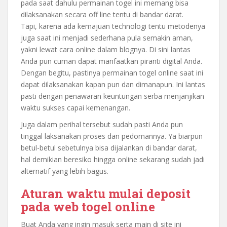
pada saat dahulu permainan togel ini memang bisa
dilaksanakan secara off line tentu di bandar darat.
Tapi, karena ada kemajuan technologi tentu metodenya
juga saat ini menjadi sederhana pula semakin aman,
yakni lewat cara online dalam blognya. Di sini lantas
Anda pun cuman dapat manfaatkan piranti digital Anda.
Dengan begitu, pastinya permainan togel online saat ini
dapat dilaksanakan kapan pun dan dimanapun. Ini lantas
pasti dengan penawaran keuntungan serba menjanjikan
waktu sukses capai kemenangan.
Juga dalam perihal tersebut sudah pasti Anda pun
tinggal laksanakan proses dan pedomannya. Ya biarpun
betul-betul sebetulnya bisa dijalankan di bandar darat,
hal demikian beresiko hingga online sekarang sudah jadi
alternatif yang lebih bagus.
Aturan waktu mulai deposit
pada web togel online
Buat Anda yang ingin masuk serta main di site ini