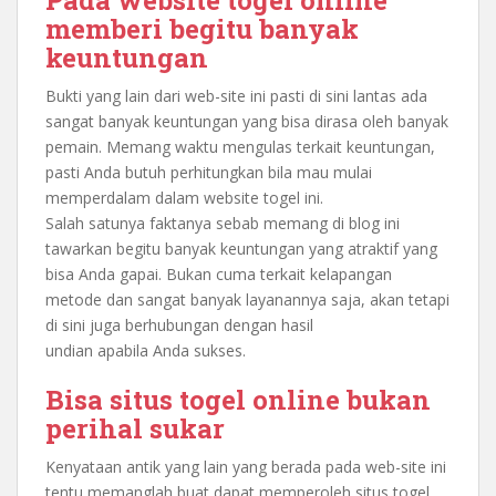
Pada website togel online
memberi begitu banyak
keuntungan
Bukti yang lain dari web-site ini pasti di sini lantas ada
sangat banyak keuntungan yang bisa dirasa oleh banyak
pemain. Memang waktu mengulas terkait keuntungan,
pasti Anda butuh perhitungkan bila mau mulai
memperdalam dalam website togel ini.
Salah satunya faktanya sebab memang di blog ini
tawarkan begitu banyak keuntungan yang atraktif yang
bisa Anda gapai. Bukan cuma terkait kelapangan
metode dan sangat banyak layanannya saja, akan tetapi
di sini juga berhubungan dengan hasil
undian apabila Anda sukses.
Bisa situs togel online bukan
perihal sukar
Kenyataan antik yang lain yang berada pada web-site ini
tentu memanglah buat dapat memperoleh situs togel