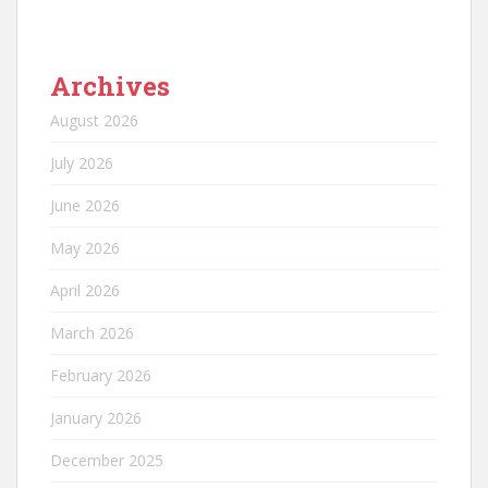
Archives
August 2026
July 2026
June 2026
May 2026
April 2026
March 2026
February 2026
January 2026
December 2025