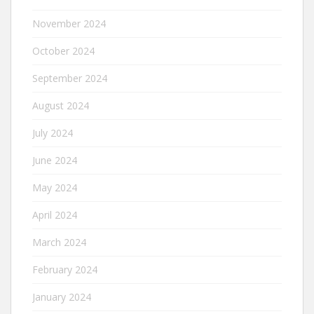
November 2024
October 2024
September 2024
August 2024
July 2024
June 2024
May 2024
April 2024
March 2024
February 2024
January 2024