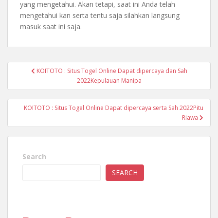
yang mengetahui. Akan tetapi, saat ini Anda telah
mengetahui kan serta tentu saja silahkan langsung
masuk saat ini saja.
Post
KOITOTO : Situs Togel Online Dapat dipercaya dan Sah
navigation
2022Kepulauan Manipa
KOITOTO : Situs Togel Online Dapat dipercaya serta Sah 2022Pitu
Riawa
Search
SEARCH