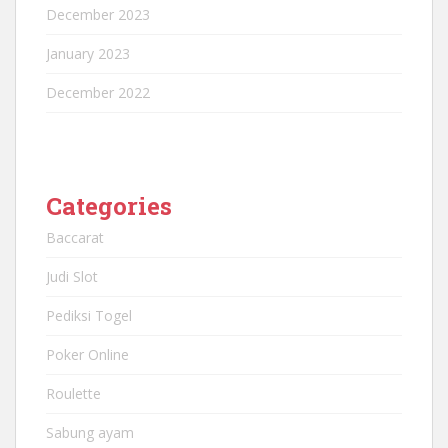
December 2023
January 2023
December 2022
Categories
Baccarat
Judi Slot
Pediksi Togel
Poker Online
Roulette
Sabung ayam