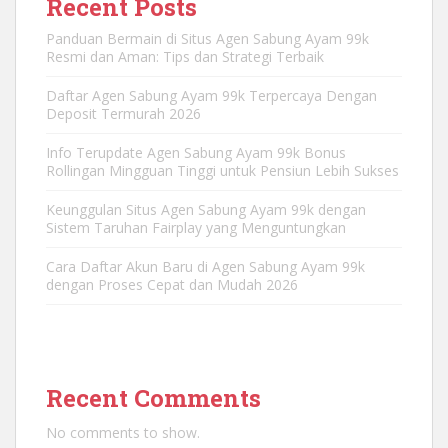
Recent Posts
Panduan Bermain di Situs Agen Sabung Ayam 99k
Resmi dan Aman: Tips dan Strategi Terbaik
Daftar Agen Sabung Ayam 99k Terpercaya Dengan
Deposit Termurah 2026
Info Terupdate Agen Sabung Ayam 99k Bonus
Rollingan Mingguan Tinggi untuk Pensiun Lebih Sukses
Keunggulan Situs Agen Sabung Ayam 99k dengan
Sistem Taruhan Fairplay yang Menguntungkan
Cara Daftar Akun Baru di Agen Sabung Ayam 99k
dengan Proses Cepat dan Mudah 2026
Recent Comments
No comments to show.