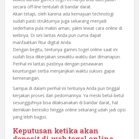
secara off-line tentulah di bandar darat.
Akan tetapi, oleh karena ada kemajuan technologi
sudah pasti strukturnya juga sekarang menjadi
sederhana pula makin aman, yakni lewat cara online di
webnya. Di sini lantas Anda pun cuma dapat
manfaatkan fitur digital Anda.
Dengan begitu, tentunya games togel online saat ini
sudah bisa dikerjakan sewaktu-waktu dan dimanapun.
Perihal ini lantas pastinya dengan penawaran
keuntungan serba menjanjikan waktu sukses gapai
kemenangan.
Sampai di dalam perihal ini tentunya Anda pun tinggal
kerjakan proses dan pedomannya. Ya meski betul-betul
sesungguhnya bisa dilaksanakan di bandar darat, hal
demikian beresiko hingga online sekarang udah jadi opsi
yang lebih bagus.
Keputusan ketika akan
deposit di web togel online