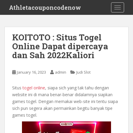
S
Athletacouponcodenow
TOGGLE
k
i
p
t
KOITOTO : Situs Togel
o
Online Dapat dipercaya
m
a
dan Sah 2022Kaliori
i
n
c
January 16, 2023
admin
Judi Slot
o
n
Situs
togel online
, siapa sich yang tak tahu dengan
t
website ini di mana benar-benar didalamnya siapkan
e
games togel. Dengan memakai web-site ini tentu siapa
n
sich pun segera akan permainkan begitu banyak tipe
t
games togel.