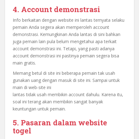
4. Account demonstrasi
Info berkaitan dengan website ini lantas ternyata selaku
pemain Anda segera akan memperoleh account
demonstrasi. Kemungkinan Anda lantas di sini bahkan
juga pemain lain pula belum mengetahui apa terkait
account demonstrasi ini. Tetapi, yang pasti adanya
account demonstrasi ini pastinya pemain segera bisa
main gratis.
Memang betul di site ini beberapa pemain tak usah
gunakan uang dengan masuk di site ini. Sampai untuk
main di web-site ini
lantas tidak usah membikin account dahulu. Karena itu,
soal ini terang akan membikin sangat banyak
keuntungan untuk pemain.
5. Pasaran dalam website
togel