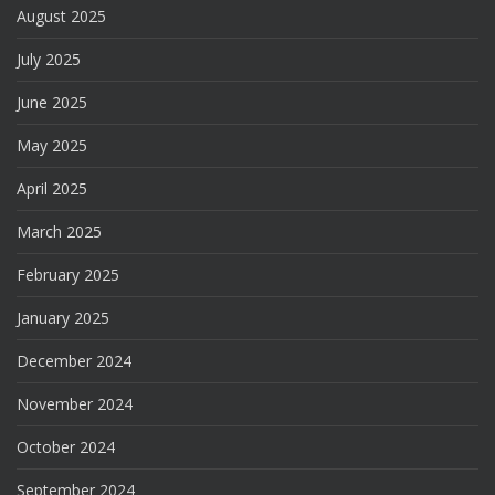
August 2025
July 2025
June 2025
May 2025
April 2025
March 2025
February 2025
January 2025
December 2024
November 2024
October 2024
September 2024