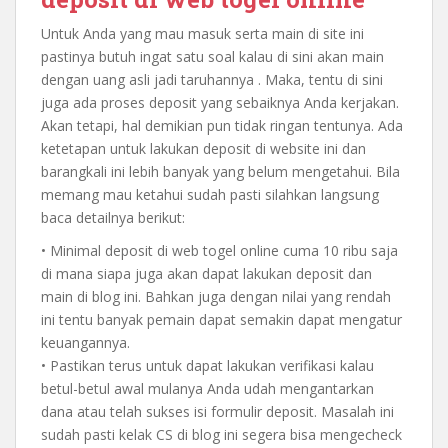
Untuk Anda yang mau masuk serta main di site ini
pastinya butuh ingat satu soal kalau di sini akan main
dengan uang asli jadi taruhannya . Maka, tentu di sini
juga ada proses deposit yang sebaiknya Anda kerjakan.
Akan tetapi, hal demikian pun tidak ringan tentunya. Ada
ketetapan untuk lakukan deposit di website ini dan
barangkali ini lebih banyak yang belum mengetahui. Bila
memang mau ketahui sudah pasti silahkan langsung
baca detailnya berikut:
• Minimal deposit di web togel online cuma 10 ribu saja
di mana siapa juga akan dapat lakukan deposit dan
main di blog ini. Bahkan juga dengan nilai yang rendah
ini tentu banyak pemain dapat semakin dapat mengatur
keuangannya.
• Pastikan terus untuk dapat lakukan verifikasi kalau
betul-betul awal mulanya Anda udah mengantarkan
dana atau telah sukses isi formulir deposit. Masalah ini
sudah pasti kelak CS di blog ini segera bisa mengecheck