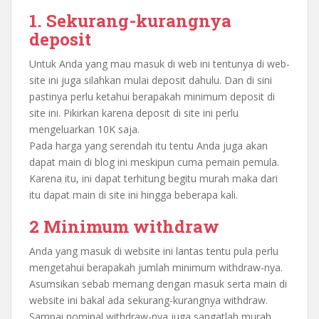
1. Sekurang-kurangnya
deposit
Untuk Anda yang mau masuk di web ini tentunya di web-
site ini juga silahkan mulai deposit dahulu. Dan di sini
pastinya perlu ketahui berapakah minimum deposit di
site ini. Pikirkan karena deposit di site ini perlu
mengeluarkan 10K saja.
Pada harga yang serendah itu tentu Anda juga akan
dapat main di blog ini meskipun cuma pemain pemula.
Karena itu, ini dapat terhitung begitu murah maka dari
itu dapat main di site ini hingga beberapa kali.
2 Minimum withdraw
Anda yang masuk di website ini lantas tentu pula perlu
mengetahui berapakah jumlah minimum withdraw-nya.
Asumsikan sebab memang dengan masuk serta main di
website ini bakal ada sekurang-kurangnya withdraw.
Sampai nominal withdraw-nya juga sangatlah murah