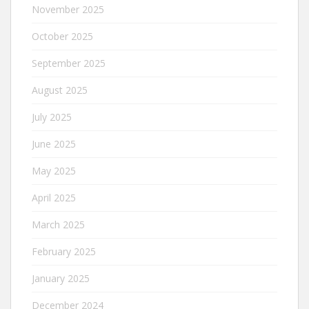
November 2025
October 2025
September 2025
August 2025
July 2025
June 2025
May 2025
April 2025
March 2025
February 2025
January 2025
December 2024