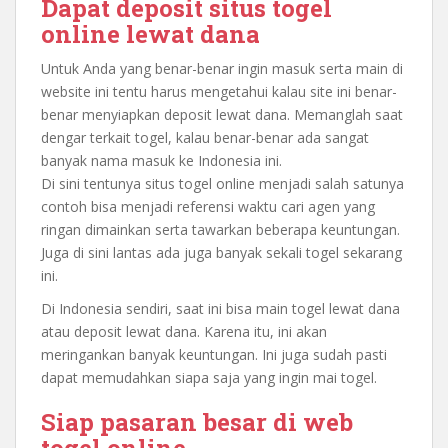
Dapat deposit situs togel
online lewat dana
Untuk Anda yang benar-benar ingin masuk serta main di
website ini tentu harus mengetahui kalau site ini benar-
benar menyiapkan deposit lewat dana. Memanglah saat
dengar terkait togel, kalau benar-benar ada sangat
banyak nama masuk ke Indonesia ini.
Di sini tentunya situs togel online menjadi salah satunya
contoh bisa menjadi referensi waktu cari agen yang
ringan dimainkan serta tawarkan beberapa keuntungan.
Juga di sini lantas ada juga banyak sekali togel sekarang
ini.
Di Indonesia sendiri, saat ini bisa main togel lewat dana
atau deposit lewat dana. Karena itu, ini akan
meringankan banyak keuntungan. Ini juga sudah pasti
dapat memudahkan siapa saja yang ingin mai togel.
Siap pasaran besar di web