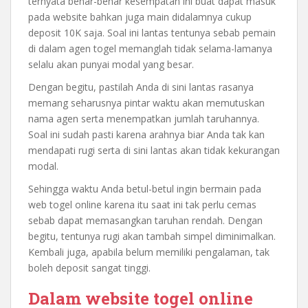
ternyata benar-benar kesempatan ini buat dapat masuk
pada website bahkan juga main didalamnya cukup
deposit 10K saja. Soal ini lantas tentunya sebab pemain
di dalam agen togel memanglah tidak selama-lamanya
selalu akan punyai modal yang besar.
Dengan begitu, pastilah Anda di sini lantas rasanya
memang seharusnya pintar waktu akan memutuskan
nama agen serta menempatkan jumlah taruhannya.
Soal ini sudah pasti karena arahnya biar Anda tak kan
mendapati rugi serta di sini lantas akan tidak kekurangan
modal.
Sehingga waktu Anda betul-betul ingin bermain pada
web togel online karena itu saat ini tak perlu cemas
sebab dapat memasangkan taruhan rendah. Dengan
begitu, tentunya rugi akan tambah simpel diminimalkan.
Kembali juga, apabila belum memiliki pengalaman, tak
boleh deposit sangat tinggi.
Dalam website togel online