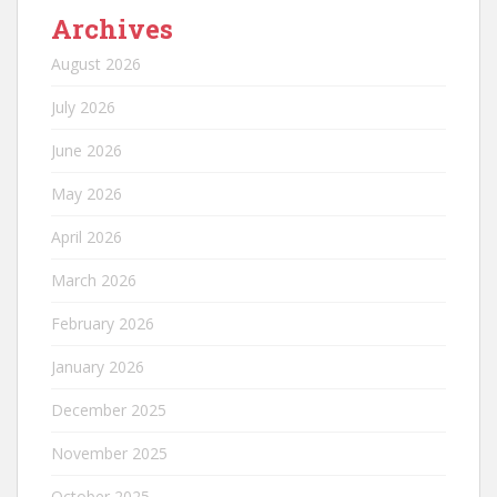
Archives
August 2026
July 2026
June 2026
May 2026
April 2026
March 2026
February 2026
January 2026
December 2025
November 2025
October 2025