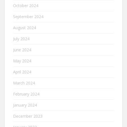
October 2024
September 2024
August 2024
July 2024
June 2024
May 2024
April 2024
March 2024
February 2024
January 2024
December 2023