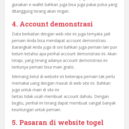
gunakan e-wallet bahkan juga bisa juga pakai pulsa yang
ditanggung terang akan ringan.
4. Account demonstrasi
Data berkaitan dengan web-site ini juga ternyata jadi
pemain Anda bisa mendapat account demonstrasi.
Barangkali Anda juga di sini bahkan juga pemain lain pun
belum ketahui apa perihal account demonstrasi ini. Akan
tetapi, yang terang adanya account demonstrasi ini
tentunya pemain bisa main gratis.
Memang betul di website ini beberapa pemain tak perlu
memakai uang dengan masuk di web-site ini. Bahkan
juga untuk main di site ini
lantas tidak usah membuat account dahulu. Dengan
begitu, perihal ini terang dapat membuat sangat banyak
keuntungan untuk pemain.
5. Pasaran di website togel