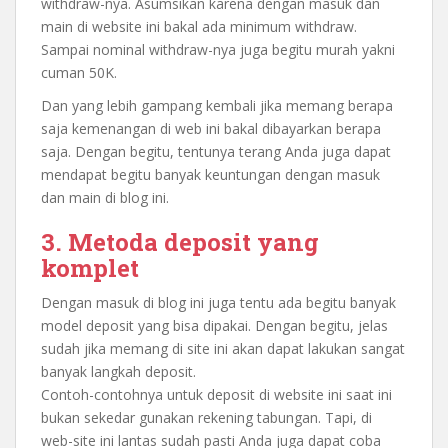
withdraw-nya. Asumsikan karena dengan masuk dan
main di website ini bakal ada minimum withdraw.
Sampai nominal withdraw-nya juga begitu murah yakni
cuman 50K.
Dan yang lebih gampang kembali jika memang berapa
saja kemenangan di web ini bakal dibayarkan berapa
saja. Dengan begitu, tentunya terang Anda juga dapat
mendapat begitu banyak keuntungan dengan masuk
dan main di blog ini.
3. Metoda deposit yang
komplet
Dengan masuk di blog ini juga tentu ada begitu banyak
model deposit yang bisa dipakai. Dengan begitu, jelas
sudah jika memang di site ini akan dapat lakukan sangat
banyak langkah deposit.
Contoh-contohnya untuk deposit di website ini saat ini
bukan sekedar gunakan rekening tabungan. Tapi, di
web-site ini lantas sudah pasti Anda juga dapat coba