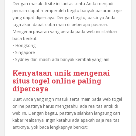
Dengan masuk di site ini lantas tentu Anda menjadi
pemain dapat memperoleh begitu banyak pasaran togel
yang dapat dipercaya. Dengan begitu, pastinya Anda
juga akan dapat coba main di beberapa pasaran.
Mengenai pasaran yang berada pada web ini silahkan
baca berikut:
• Hongkong
• Singapore
• Sydney dan masih ada banyak kembali yang lain
Kenyataan unik mengenai
situs togel online paling
dipercaya
Buat Anda yang ingin masuk serta main pada web togel
online pastinya harus mengetahui ada realitas antik di
web ini. Dengan begitu, pastinya silahkan langsung cari
kabar realitanya. Ingin ketahui ada apakah saja realitas
antiknya, yok baca lengkapnya berikut: