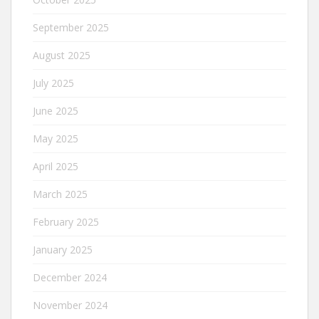
September 2025
August 2025
July 2025
June 2025
May 2025
April 2025
March 2025
February 2025
January 2025
December 2024
November 2024