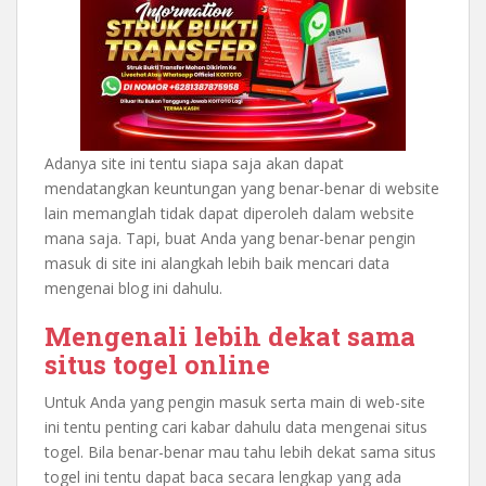
Adanya site ini tentu siapa saja akan dapat
mendatangkan keuntungan yang benar-benar di website
lain memanglah tidak dapat diperoleh dalam website
mana saja. Tapi, buat Anda yang benar-benar pengin
masuk di site ini alangkah lebih baik mencari data
mengenai blog ini dahulu.
Mengenali lebih dekat sama
situs togel online
Untuk Anda yang pengin masuk serta main di web-site
ini tentu penting cari kabar dahulu data mengenai situs
togel. Bila benar-benar mau tahu lebih dekat sama situs
togel ini tentu dapat baca secara lengkap yang ada