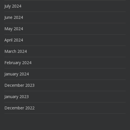
July 2024
June 2024
May 2024
April 2024
March 2024
February 2024
January 2024
December 2023
January 2023
December 2022