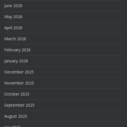
June 2026
May 2026
April 2026
March 2026
February 2026
January 2026
December 2025
November 2025
October 2025
September 2025
August 2025