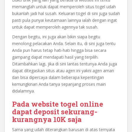
memanglah untuk dapat memperoleh situs togel udah
bukanlah jadi hal susah. Keluaran togel di sini juga sudah
pasti pula punyai keutamaan lainnya ialah dengan ingat
untuk dapat memperoleh agennya tak susah.
Dengan begitu, ini juga akan bikin siapa begitu
menolong pelacakan Anda. Selain itu, di sini juga tentu
Anda pun harus tetap hati-hati hingga bisa secara
gampang dapat mendapati hasil yang terpilih.
Ditambahkan lagi, jika di sini lantas tentunya Anda juga
dapat ditegaskan situs atau agen ini yakni agen aman
dan bisa dipercaya dalam beberapa kepentingan
kemungkinan Anda tanya sepanjang proses main
didalamnya.
Pada website togel online
dapat deposit sekurang-
kurangnya 10K saja
Sama yang udah diterangkan barusan di atas ternyata