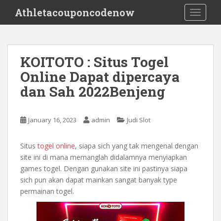
S
Athletacouponcodenow
TOGGLE
k
i
p
t
KOITOTO : Situs Togel
o
Online Dapat dipercaya
m
a
dan Sah 2022Benjeng
i
n
c
January 16, 2023
admin
Judi Slot
o
n
Situs
togel online
, siapa sich yang tak mengenal dengan
t
site ini di mana memanglah didalamnya menyiapkan
e
games togel. Dengan gunakan site ini pastinya siapa
n
sich pun akan dapat mainkan sangat banyak type
t
permainan togel.