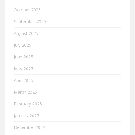
October 2025
September 2025
August 2025
July 2025
June 2025
May 2025
April 2025
March 2025
February 2025
January 2025
December 2024