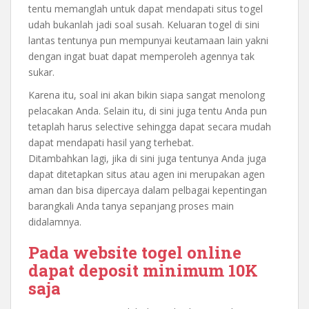
tentu memanglah untuk dapat mendapati situs togel
udah bukanlah jadi soal susah. Keluaran togel di sini
lantas tentunya pun mempunyai keutamaan lain yakni
dengan ingat buat dapat memperoleh agennya tak
sukar.
Karena itu, soal ini akan bikin siapa sangat menolong
pelacakan Anda. Selain itu, di sini juga tentu Anda pun
tetaplah harus selective sehingga dapat secara mudah
dapat mendapati hasil yang terhebat.
Ditambahkan lagi, jika di sini juga tentunya Anda juga
dapat ditetapkan situs atau agen ini merupakan agen
aman dan bisa dipercaya dalam pelbagai kepentingan
barangkali Anda tanya sepanjang proses main
didalamnya.
Pada website togel online
dapat deposit minimum 10K
saja