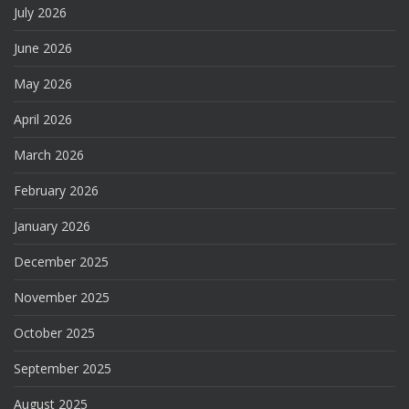
July 2026
June 2026
May 2026
April 2026
March 2026
February 2026
January 2026
December 2025
November 2025
October 2025
September 2025
August 2025