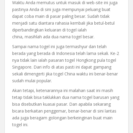
Waktu Anda memutus untuk masuk di web-site ini juga
pastinya Anda di sini juga mempunyai peluang buat
dapat coba main di pasar paling besar. Sudah tidak
menjadi satu diantara rahasia kembali jika betul-betul
diperbandingkan keluaran di togel ialah
china, masihlah ada dua nama togel besar.
Sampai nama togel ini juga termashyur dan telah
berada yang berada di Indonesia telah lama sekali. Ke-2
nya tidak lain ialah pasaran togel Hongkong pula togel
Singapore. Dari info di atas pasti ini dapat gampang
sekali dimengerti jika togel China waktu ini benar-benar
sudah mulai popular.
Akan tetapi, ketenarannya ini malahan saat ini masih
tetap tidak bisa taklukkan dua nama togel barusan yang
bisa disebutkan kuasai pasar. Dan apabila sekarang
bicara berkaitan penggemar, benar-benar di sini lantas
ada juga beragam golongan berkeinginan buat main
togel ini.