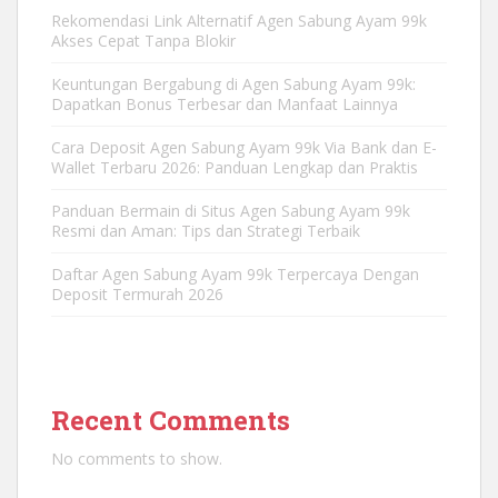
Rekomendasi Link Alternatif Agen Sabung Ayam 99k
Akses Cepat Tanpa Blokir
Keuntungan Bergabung di Agen Sabung Ayam 99k:
Dapatkan Bonus Terbesar dan Manfaat Lainnya
Cara Deposit Agen Sabung Ayam 99k Via Bank dan E-
Wallet Terbaru 2026: Panduan Lengkap dan Praktis
Panduan Bermain di Situs Agen Sabung Ayam 99k
Resmi dan Aman: Tips dan Strategi Terbaik
Daftar Agen Sabung Ayam 99k Terpercaya Dengan
Deposit Termurah 2026
Recent Comments
No comments to show.