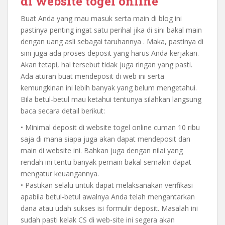
di website togel online
Buat Anda yang mau masuk serta main di blog ini
pastinya penting ingat satu perihal jika di sini bakal main
dengan uang asli sebagai taruhannya . Maka, pastinya di
sini juga ada proses deposit yang harus Anda kerjakan.
Akan tetapi, hal tersebut tidak juga ringan yang pasti.
Ada aturan buat mendeposit di web ini serta
kemungkinan ini lebih banyak yang belum mengetahui.
Bila betul-betul mau ketahui tentunya silahkan langsung
baca secara detail berikut:
• Minimal deposit di website togel online cuman 10 ribu
saja di mana siapa juga akan dapat mendeposit dan
main di website ini. Bahkan juga dengan nilai yang
rendah ini tentu banyak pemain bakal semakin dapat
mengatur keuangannya.
• Pastikan selalu untuk dapat melaksanakan verifikasi
apabila betul-betul awalnya Anda telah mengantarkan
dana atau udah sukses isi formulir deposit. Masalah ini
sudah pasti kelak CS di web-site ini segera akan