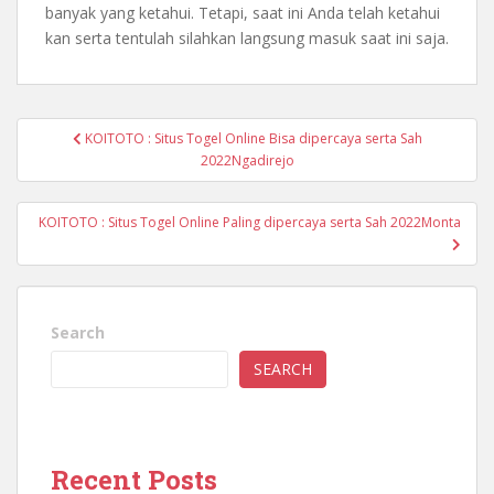
banyak yang ketahui. Tetapi, saat ini Anda telah ketahui
kan serta tentulah silahkan langsung masuk saat ini saja.
Post
KOITOTO : Situs Togel Online Bisa dipercaya serta Sah
navigation
2022Ngadirejo
KOITOTO : Situs Togel Online Paling dipercaya serta Sah 2022Monta
Search
SEARCH
Recent Posts