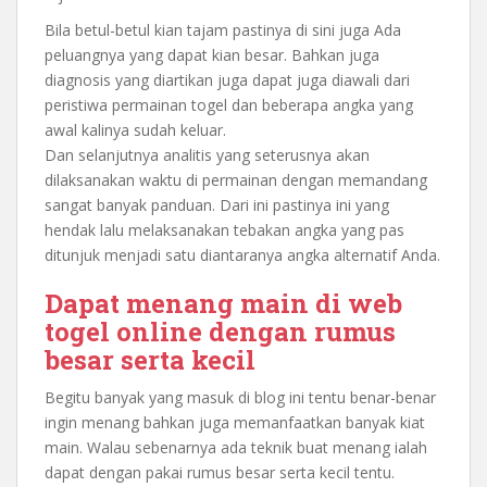
Bila betul-betul kian tajam pastinya di sini juga Ada
peluangnya yang dapat kian besar. Bahkan juga
diagnosis yang diartikan juga dapat juga diawali dari
peristiwa permainan togel dan beberapa angka yang
awal kalinya sudah keluar.
Dan selanjutnya analitis yang seterusnya akan
dilaksanakan waktu di permainan dengan memandang
sangat banyak panduan. Dari ini pastinya ini yang
hendak lalu melaksanakan tebakan angka yang pas
ditunjuk menjadi satu diantaranya angka alternatif Anda.
Dapat menang main di web
togel online dengan rumus
besar serta kecil
Begitu banyak yang masuk di blog ini tentu benar-benar
ingin menang bahkan juga memanfaatkan banyak kiat
main. Walau sebenarnya ada teknik buat menang ialah
dapat dengan pakai rumus besar serta kecil tentu.