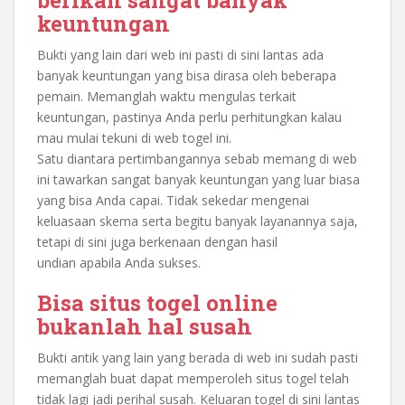
berikan sangat banyak
keuntungan
Bukti yang lain dari web ini pasti di sini lantas ada
banyak keuntungan yang bisa dirasa oleh beberapa
pemain. Memanglah waktu mengulas terkait
keuntungan, pastinya Anda perlu perhitungkan kalau
mau mulai tekuni di web togel ini.
Satu diantara pertimbangannya sebab memang di web
ini tawarkan sangat banyak keuntungan yang luar biasa
yang bisa Anda capai. Tidak sekedar mengenai
keluasaan skema serta begitu banyak layanannya saja,
tetapi di sini juga berkenaan dengan hasil
undian apabila Anda sukses.
Bisa situs togel online
bukanlah hal susah
Bukti antik yang lain yang berada di web ini sudah pasti
memanglah buat dapat memperoleh situs togel telah
tidak lagi jadi perihal susah. Keluaran togel di sini lantas