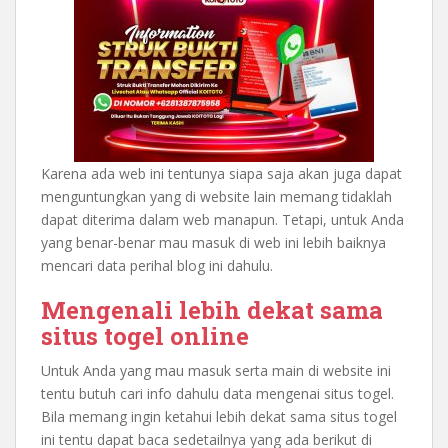
Karena ada web ini tentunya siapa saja akan juga dapat
menguntungkan yang di website lain memang tidaklah
dapat diterima dalam web manapun. Tetapi, untuk Anda
yang benar-benar mau masuk di web ini lebih baiknya
mencari data perihal blog ini dahulu.
Mengenali lebih dekat sama
situs togel online
Untuk Anda yang mau masuk serta main di website ini
tentu butuh cari info dahulu data mengenai situs togel.
Bila memang ingin ketahui lebih dekat sama situs togel
ini tentu dapat baca sedetailnya yang ada berikut di