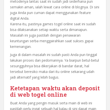
metodenya lantas saat ini sudah jadi sederhana pun
semakin aman, ialah lewat cara online di blognya. Di sini
juga Anda pun cuman dapat menggunakan feature
digital Anda.
Karena itu, pastinya games togel online saat ini sudah
bisa dilaksanakan setiap waktu serta dimanapun.
Masalah ini juga pastilah dengan penawaran
keuntungan serba menggairahkan saat sukses gapai
kemenangan.
Juga di dalam masalah ini sudah pasti Anda pun tinggal
lakukan proses dan pedomannya. Ya biarpun betul-betul
sesungguhnya bisa dikerjakan di bandar darat, hal
tersebut beresiko maka dari itu online sekarang udah
jadi alternatif yang lebih bagus.
Ketetapan waktu akan deposit
di web togel online
Buat Anda yang pengin masuk serta main di web ini
pastilah perlu ingat sebuah hal kalau di sini dapat main