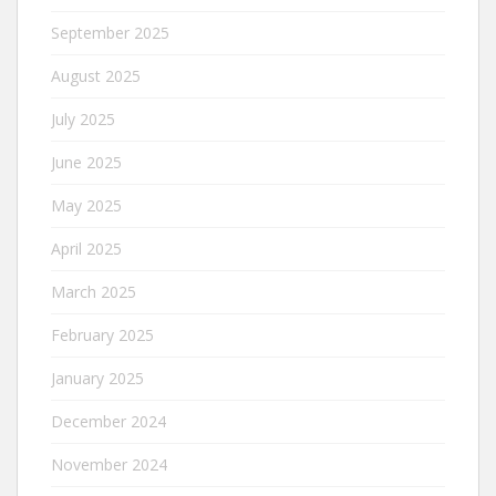
September 2025
August 2025
July 2025
June 2025
May 2025
April 2025
March 2025
February 2025
January 2025
December 2024
November 2024