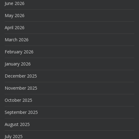
June 2026
May 2026
April 2026
March 2026
February 2026
January 2026
December 2025
November 2025
October 2025
September 2025
August 2025
July 2025