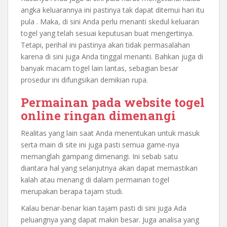
angka keluarannya ini pastinya tak dapat ditemui hari itu
pula . Maka, di sini Anda perlu menanti skedul keluaran
togel yang telah sesuai keputusan buat mengertinya.
Tetapi, perihal ini pastinya akan tidak permasalahan
karena di sini juga Anda tinggal menanti. Bahkan juga di
banyak macam togel lain lantas, sebagian besar
prosedur ini difungsikan demikian rupa.
Permainan pada website togel
online ringan dimenangi
Realitas yang lain saat Anda menentukan untuk masuk
serta main di site ini juga pasti semua game-nya
memanglah gampang dimenangi. Ini sebab satu
diantara hal yang selanjutnya akan dapat memastikan
kalah atau menang di dalam permainan togel
merupakan berapa tajam studi.
Kalau benar-benar kian tajam pasti di sini juga Ada
peluangnya yang dapat makin besar. Juga analisa yang