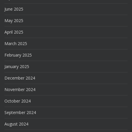
June 2025
May 2025
April 2025
March 2025
February 2025
January 2025
December 2024
November 2024
October 2024
September 2024
August 2024